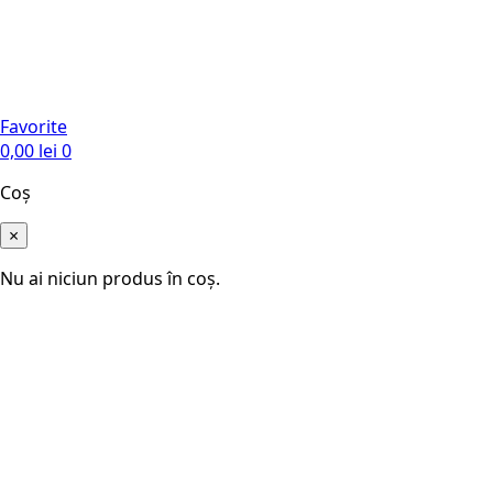
Favorite
0,00
lei
0
Coș
×
Nu ai niciun produs în coș.