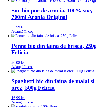
Suc bio pur de aronia, 100% suc,
700ml Aronia Original
53,59
lei
Adaugă în coș
Penne bio din faina de hrisca, 250g
Felicia
20,08
lei
Adaugă în coș
Spaghetti bio din faina de malai si
orez, 500g Felicia
16,99
lei
Adaugă în coș