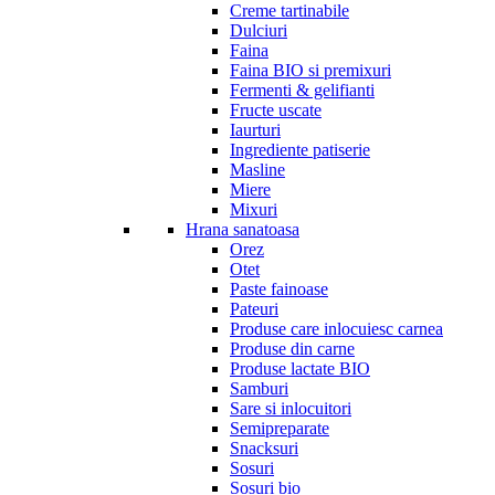
Creme tartinabile
Dulciuri
Faina
Faina BIO si premixuri
Fermenti & gelifianti
Fructe uscate
Iaurturi
Ingrediente patiserie
Masline
Miere
Mixuri
Hrana sanatoasa
Orez
Otet
Paste fainoase
Pateuri
Produse care inlocuiesc carnea
Produse din carne
Produse lactate BIO
Samburi
Sare si inlocuitori
Semipreparate
Snacksuri
Sosuri
Sosuri bio