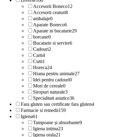
Diverse
160
Accesorii Boneco
12
Accesorii ceaiuri
8
ambalaje
0
Aparate Boneco
6
Aparate in bucatarie
29
borcane
0
Bucatarie si servire
6
Cadouri
2
Carti
4
Cutii
1
Horeca
24
Hrana pentru animale
27
Idei pentru cadouri
0
Mori de cereale
0
Siropuri naturale
3
Specialitati asiatice
36
Fara gluten sau certificate fara gluten
4
Farmacie si remedii
159
Igiena
61
Tampoane și absorbante
9
Igiena intima
23
Igiena orala
21