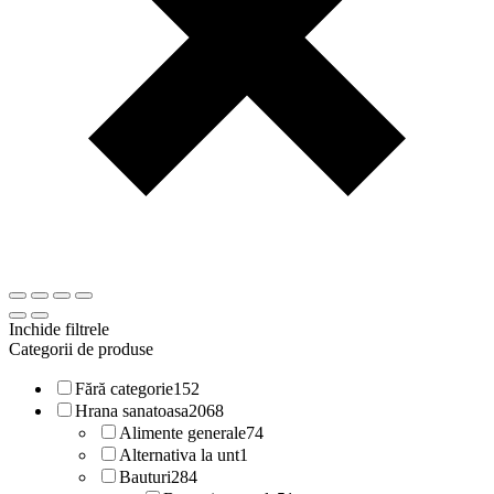
Inchide filtrele
Categorii de produse
Fără categorie
152
Hrana sanatoasa
2068
Alimente generale
74
Alternativa la unt
1
Bauturi
284