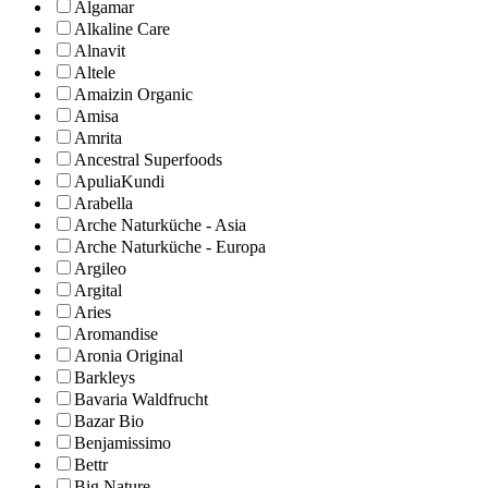
Algamar
Alkaline Care
Alnavit
Altele
Amaizin Organic
Amisa
Amrita
Ancestral Superfoods
ApuliaKundi
Arabella
Arche Naturküche - Asia
Arche Naturküche - Europa
Argileo
Argital
Aries
Aromandise
Aronia Original
Barkleys
Bavaria Waldfrucht
Bazar Bio
Benjamissimo
Bettr
Big Nature