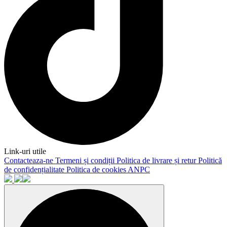
Link-uri utile
Contacteaza-ne
Termeni și condiții
Politica de livrare și retur
Politică
de confidențialitate
Politica de cookies
ANPC