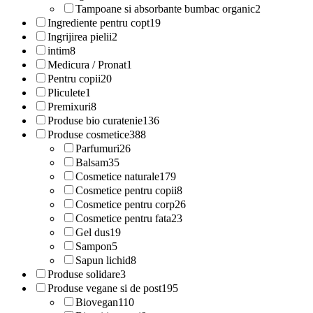
Tampoane si absorbante bumbac organic
2
Ingrediente pentru copt
19
Ingrijirea pielii
2
intim
8
Medicura / Pronat
1
Pentru copii
20
Pliculete
1
Premixuri
8
Produse bio curatenie
136
Produse cosmetice
388
Parfumuri
26
Balsam
35
Cosmetice naturale
179
Cosmetice pentru copii
8
Cosmetice pentru corp
26
Cosmetice pentru fata
23
Gel dus
19
Sampon
5
Sapun lichid
8
Produse solidare
3
Produse vegane si de post
195
Biovegan
110