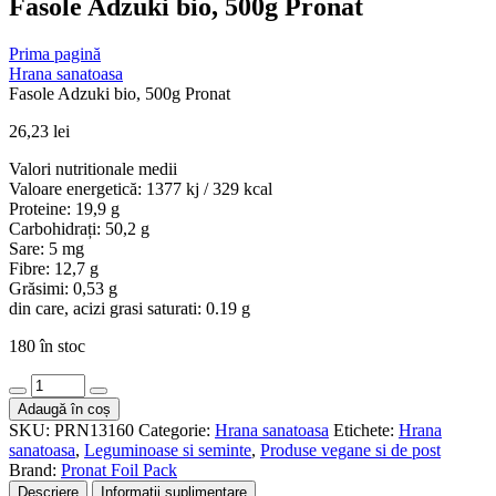
Fasole Adzuki bio, 500g Pronat
Prima pagină
Hrana sanatoasa
Fasole Adzuki bio, 500g Pronat
26,23
lei
Valori nutritionale medii
Valoare energetică: 1377 kj / 329 kcal
Proteine: 19,9 g
Carbohidrați: 50,2 g
Sare: 5 mg
Fibre: 12,7 g
Grăsimi: 0,53 g
din care, acizi grasi saturati: 0.19 g
180 în stoc
Cantitate
Fasole
Adaugă în coș
Adzuki
SKU:
PRN13160
Categorie:
Hrana sanatoasa
Etichete:
Hrana
bio,
sanatoasa
,
Leguminoase si seminte
,
Produse vegane si de post
500g
Brand:
Pronat Foil Pack
Pronat
Descriere
Informații suplimentare