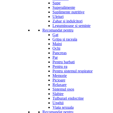
Supe
Superalimente
Suplimente nutritive
Uleiuri
Zahar si indulcitori
Leguminoase si seminte
Recomandat pentru
Gat
Gripa si raceala
Maini
Ochi
Pancreas
Par
Pentru barbati
Pentru ea
Pentru sistemul respirator
Memorie
Picioare
Relaxare
Sistemul osos
Slabire
Tulburari endocrine
Unghii
Viata sexuala
Recomandat pentru