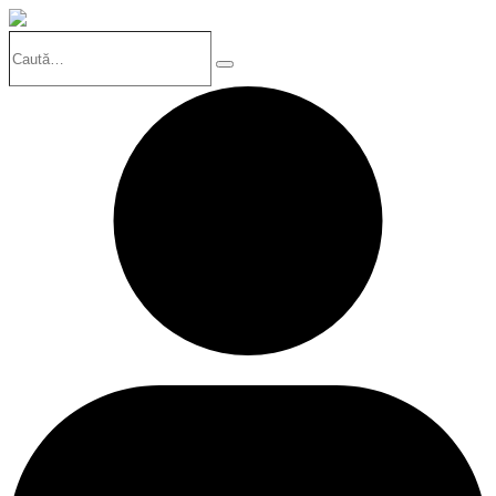
Caută…
Search