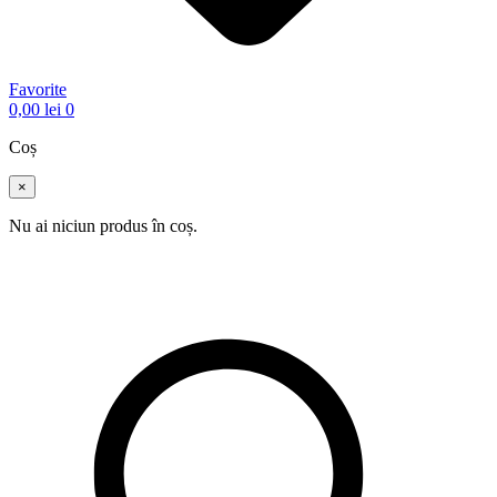
Favorite
0,00
lei
0
Coș
×
Nu ai niciun produs în coș.