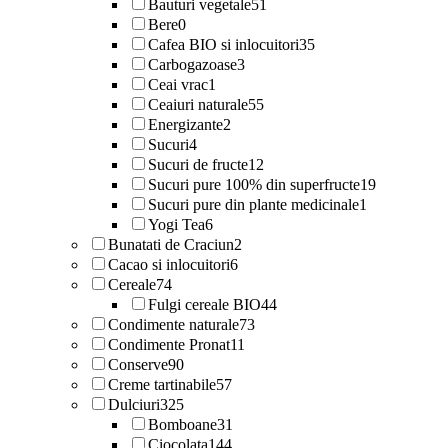
Bauturi vegetale
51
Bere
0
Cafea BIO si inlocuitori
35
Carbogazoase
3
Ceai vrac
1
Ceaiuri naturale
55
Energizante
2
Sucuri
4
Sucuri de fructe
12
Sucuri pure 100% din superfructe
19
Sucuri pure din plante medicinale
1
Yogi Tea
6
Bunatati de Craciun
2
Cacao si inlocuitori
6
Cereale
74
Fulgi cereale BIO
44
Condimente naturale
73
Condimente Pronat
11
Conserve
90
Creme tartinabile
57
Dulciuri
325
Bomboane
31
Ciocolata
144