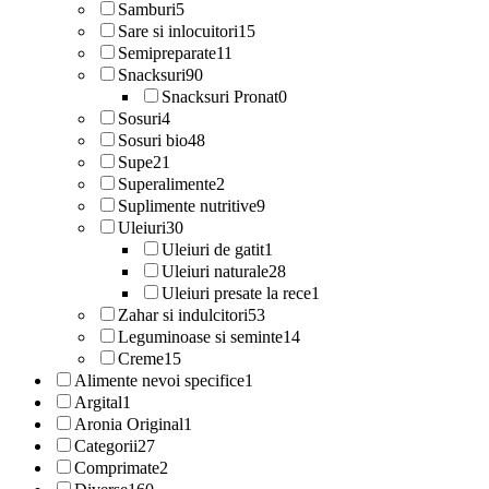
Samburi
5
Sare si inlocuitori
15
Semipreparate
11
Snacksuri
90
Snacksuri Pronat
0
Sosuri
4
Sosuri bio
48
Supe
21
Superalimente
2
Suplimente nutritive
9
Uleiuri
30
Uleiuri de gatit
1
Uleiuri naturale
28
Uleiuri presate la rece
1
Zahar si indulcitori
53
Leguminoase si seminte
14
Creme
15
Alimente nevoi specifice
1
Argital
1
Aronia Original
1
Categorii
27
Comprimate
2