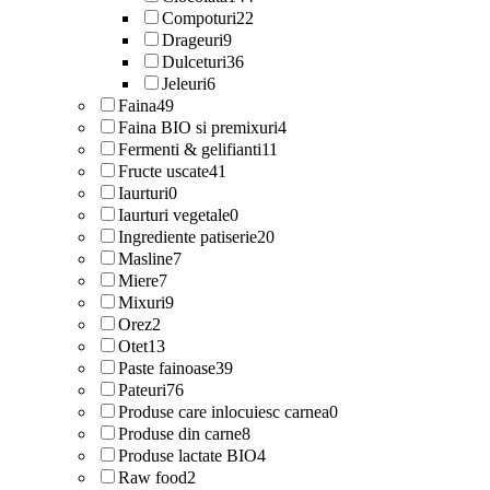
Compoturi
22
Drageuri
9
Dulceturi
36
Jeleuri
6
Faina
49
Faina BIO si premixuri
4
Fermenti & gelifianti
11
Fructe uscate
41
Iaurturi
0
Iaurturi vegetale
0
Ingrediente patiserie
20
Masline
7
Miere
7
Mixuri
9
Orez
2
Otet
13
Paste fainoase
39
Pateuri
76
Produse care inlocuiesc carnea
0
Produse din carne
8
Produse lactate BIO
4
Raw food
2