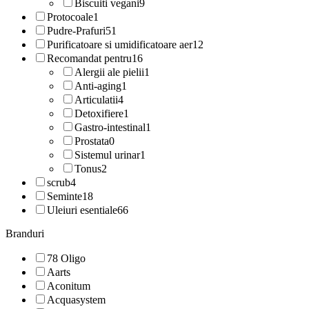
Biscuiti vegani
9
Protocoale
1
Pudre-Prafuri
51
Purificatoare si umidificatoare aer
12
Recomandat pentru
16
Alergii ale pielii
1
Anti-aging
1
Articulatii
4
Detoxifiere
1
Gastro-intestinal
1
Prostata
0
Sistemul urinar
1
Tonus
2
scrub
4
Seminte
18
Uleiuri esentiale
66
Branduri
78 Oligo
Aarts
Aconitum
Acquasystem