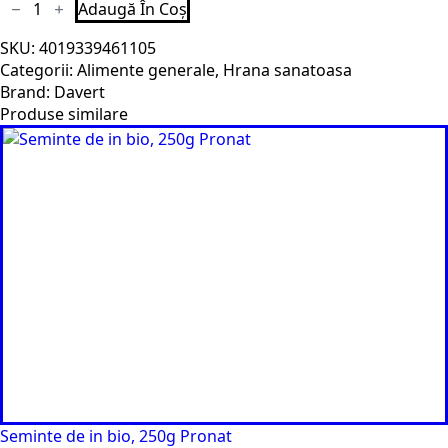
Cantitate
Adaugă În Coș
Fasole
neagra
SKU:
4019339461105
bio
500g
Categorii:
Alimente generale
,
Hrana sanatoasa
Davert
Brand:
Davert
Produse similare
Seminte de in bio, 250g Pronat