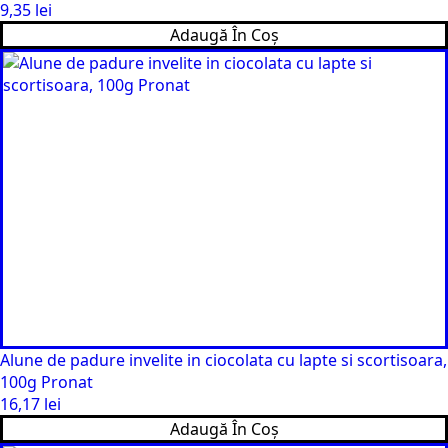
9,35
lei
Adaugă În Coș
Alune de padure invelite in ciocolata cu lapte si scortisoara,
100g Pronat
16,17
lei
Adaugă În Coș