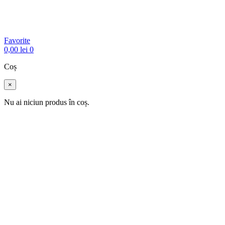
Favorite
0,00
lei
0
Coș
×
Nu ai niciun produs în coș.