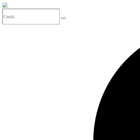
Caută…
Search