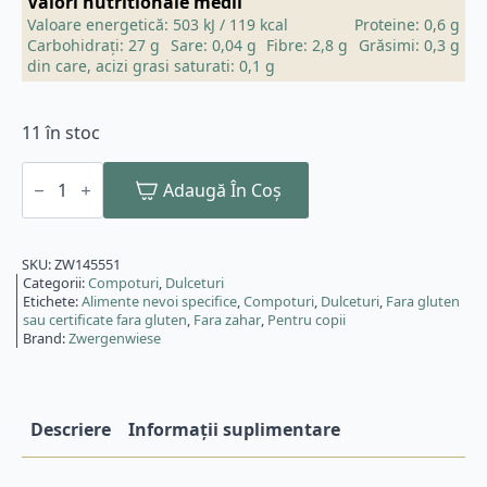
Valori nutritionale medii
Valoare energetică: 503 kJ / 119 kcal
Proteine: 0,6 g
Carbohidrați: 27 g
Sare: 0,04 g
Fibre: 2,8 g
Grăsimi: 0,3 g
din care, acizi grasi saturati: 0,1 g
11 în stoc
Cantitate
Gem
Adaugă În Coș
bio
de
caise,
225g
SKU:
ZW145551
Zwergenwiese
Categorii:
Compoturi
,
Dulceturi
Etichete:
Alimente nevoi specifice
,
Compoturi
,
Dulceturi
,
Fara gluten
sau certificate fara gluten
,
Fara zahar
,
Pentru copii
Brand:
Zwergenwiese
Descriere
Informații suplimentare