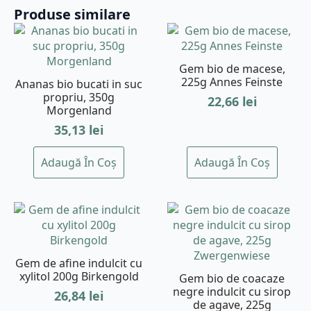
Produse similare
Gem bio de macese,
225g Annes Feinste
Ananas bio bucati in suc
propriu, 350g
22,66
lei
Morgenland
35,13
lei
Adaugă În Coș
Adaugă În Coș
Gem de afine indulcit cu
xylitol 200g Birkengold
Gem bio de coacaze
negre indulcit cu sirop
26,84
lei
de agave, 225g