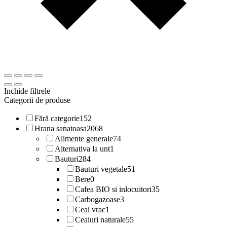
Inchide filtrele
Categorii de produse
Fără categorie
152
Hrana sanatoasa
2068
Alimente generale
74
Alternativa la unt
1
Bauturi
284
Bauturi vegetale
51
Bere
0
Cafea BIO si inlocuitori
35
Carbogazoase
3
Ceai vrac
1
Ceaiuri naturale
55