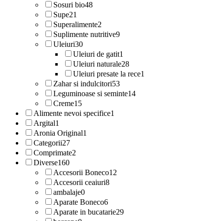
Sosuri bio
48
Supe
21
Superalimente
2
Suplimente nutritive
9
Uleiuri
30
Uleiuri de gatit
1
Uleiuri naturale
28
Uleiuri presate la rece
1
Zahar si indulcitori
53
Leguminoase si seminte
14
Creme
15
Alimente nevoi specifice
1
Argital
1
Aronia Original
1
Categorii
27
Comprimate
2
Diverse
160
Accesorii Boneco
12
Accesorii ceaiuri
8
ambalaje
0
Aparate Boneco
6
Aparate in bucatarie
29