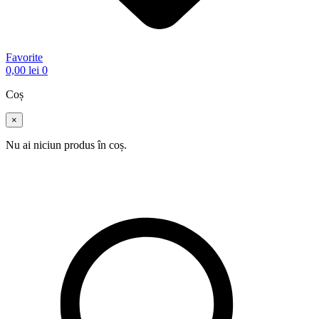
Favorite
0,00
lei
0
Coș
×
Nu ai niciun produs în coș.