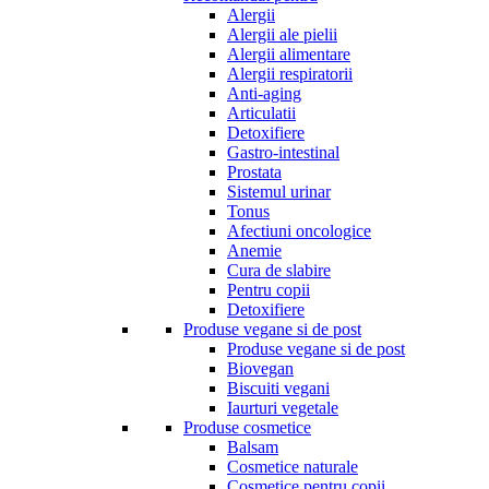
Alergii
Alergii ale pielii
Alergii alimentare
Alergii respiratorii
Anti-aging
Articulatii
Detoxifiere
Gastro-intestinal
Prostata
Sistemul urinar
Tonus
Afectiuni oncologice
Anemie
Cura de slabire
Pentru copii
Detoxifiere
Produse vegane si de post
Produse vegane si de post
Biovegan
Biscuiti vegani
Iaurturi vegetale
Produse cosmetice
Balsam
Cosmetice naturale
Cosmetice pentru copii