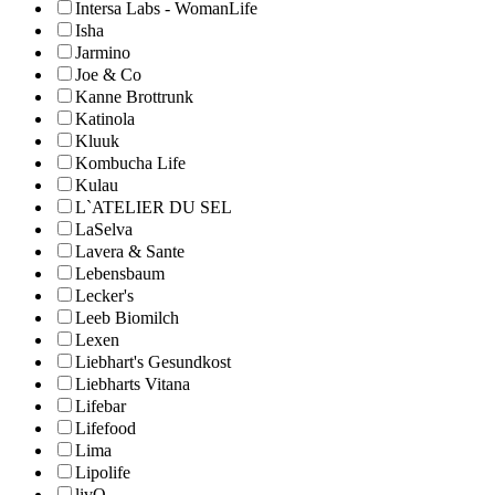
Intersa Labs - WomanLife
Isha
Jarmino
Joe & Co
Kanne Brottrunk
Katinola
Kluuk
Kombucha Life
Kulau
L`ATELIER DU SEL
LaSelva
Lavera & Sante
Lebensbaum
Lecker's
Leeb Biomilch
Lexen
Liebhart's Gesundkost
Liebharts Vitana
Lifebar
Lifefood
Lima
Lipolife
livQ