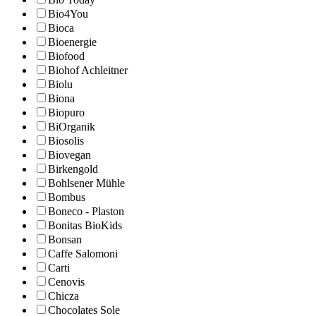
Bio4You
Bioca
Bioenergie
Biofood
Biohof Achleitner
Biolu
Biona
Biopuro
BiOrganik
Biosolis
Biovegan
Birkengold
Bohlsener Mühle
Bombus
Boneco - Plaston
Bonitas BioKids
Bonsan
Caffe Salomoni
Carti
Cenovis
Chicza
Chocolates Sole