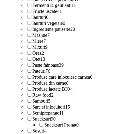
Fermenti & gelifianti
11
Fructe uscate
41
Iaurturi
0
Iaurturi vegetale
0
Ingrediente patiserie
20
Masline
7
Miere
7
Mixuri
9
Orez
2
Otet
13
Paste fainoase
39
Pateuri
76
Produse care inlocuiesc carnea
0
Produse din carne
8
Produse lactate BIO
4
Raw food
2
Samburi
5
Sare si inlocuitori
15
Semipreparate
11
Snacksuri
90
Snacksuri Pronat
0
Sosuri
4