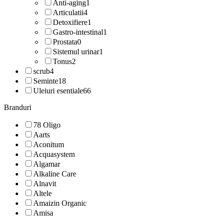
Anti-aging
1
Articulatii
4
Detoxifiere
1
Gastro-intestinal
1
Prostata
0
Sistemul urinar
1
Tonus
2
scrub
4
Seminte
18
Uleiuri esentiale
66
Branduri
78 Oligo
Aarts
Aconitum
Acquasystem
Algamar
Alkaline Care
Alnavit
Altele
Amaizin Organic
Amisa