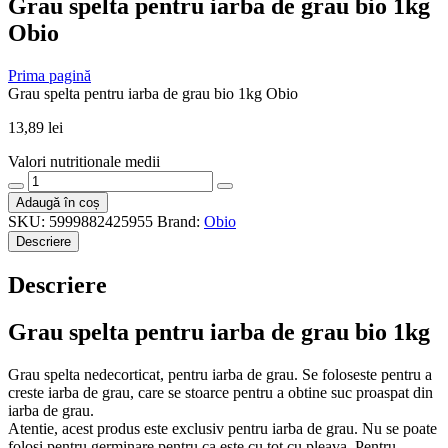
Grau spelta pentru iarba de grau bio 1kg
Obio
Prima pagină
Grau spelta pentru iarba de grau bio 1kg Obio
13,89
lei
Valori nutritionale medii
Cantitate
Grau
Adaugă în coș
spelta
SKU:
5999882425955
Brand:
Obio
pentru
Descriere
iarba
de
Descriere
grau
bio
1kg
Grau spelta pentru iarba de grau bio 1kg
Obio
Grau spelta nedecorticat, pentru iarba de grau. Se foloseste pentru a
creste iarba de grau, care se stoarce pentru a obtine suc proaspat din
iarba de grau.
Atentie, acest produs este exclusiv pentru iarba de grau. Nu se poate
folosi pentru germinare pentru ca este cu tot cu pleava. Pentru