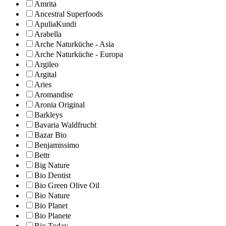
Amrita
Ancestral Superfoods
ApuliaKundi
Arabella
Arche Naturküche - Asia
Arche Naturküche - Europa
Argileo
Argital
Aries
Aromandise
Aronia Original
Barkleys
Bavaria Waldfrucht
Bazar Bio
Benjamissimo
Bettr
Big Nature
Bio Dentist
Bio Green Olive Oil
Bio Nature
Bio Planet
Bio Planete
Bio Today