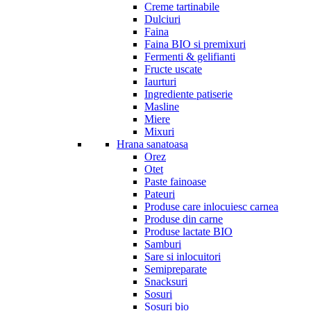
Creme tartinabile
Dulciuri
Faina
Faina BIO si premixuri
Fermenti & gelifianti
Fructe uscate
Iaurturi
Ingrediente patiserie
Masline
Miere
Mixuri
Hrana sanatoasa
Orez
Otet
Paste fainoase
Pateuri
Produse care inlocuiesc carnea
Produse din carne
Produse lactate BIO
Samburi
Sare si inlocuitori
Semipreparate
Snacksuri
Sosuri
Sosuri bio