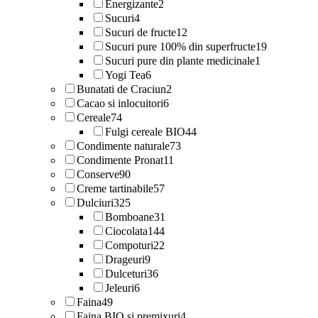
Energizante
2
Sucuri
4
Sucuri de fructe
12
Sucuri pure 100% din superfructe
19
Sucuri pure din plante medicinale
1
Yogi Tea
6
Bunatati de Craciun
2
Cacao si inlocuitori
6
Cereale
74
Fulgi cereale BIO
44
Condimente naturale
73
Condimente Pronat
11
Conserve
90
Creme tartinabile
57
Dulciuri
325
Bomboane
31
Ciocolata
144
Compoturi
22
Drageuri
9
Dulceturi
36
Jeleuri
6
Faina
49
Faina BIO si premixuri
4