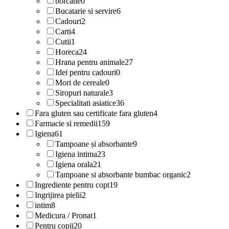
borcane
0
Bucatarie si servire
6
Cadouri
2
Carti
4
Cutii
1
Horeca
24
Hrana pentru animale
27
Idei pentru cadouri
0
Mori de cereale
0
Siropuri naturale
3
Specialitati asiatice
36
Fara gluten sau certificate fara gluten
4
Farmacie si remedii
159
Igiena
61
Tampoane și absorbante
9
Igiena intima
23
Igiena orala
21
Tampoane si absorbante bumbac organic
2
Ingrediente pentru copt
19
Ingrijirea pielii
2
intim
8
Medicura / Pronat
1
Pentru copii
20