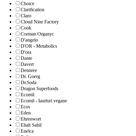
Choice
Clarification
Claro
Cloud Nine Factory
Cook
Corman Organyc
D'angelo
D'OR - Metabolics
D'ora
Dante
Davert
Dennree
Dr. Goerg
Dr.Soda
Dragon Superfoods
Ecomil
Ecomil - Iaurturi vegane
Ecos
Eden
Ehrenwort
Eliah Sahil
Enelca