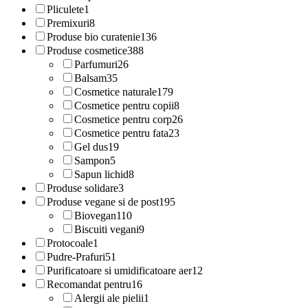
Pliculete
1
Premixuri
8
Produse bio curatenie
136
Produse cosmetice
388
Parfumuri
26
Balsam
35
Cosmetice naturale
179
Cosmetice pentru copii
8
Cosmetice pentru corp
26
Cosmetice pentru fata
23
Gel dus
19
Sampon
5
Sapun lichid
8
Produse solidare
3
Produse vegane si de post
195
Biovegan
110
Biscuiti vegani
9
Protocoale
1
Pudre-Prafuri
51
Purificatoare si umidificatoare aer
12
Recomandat pentru
16
Alergii ale pielii
1