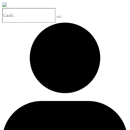
Caută…
Search