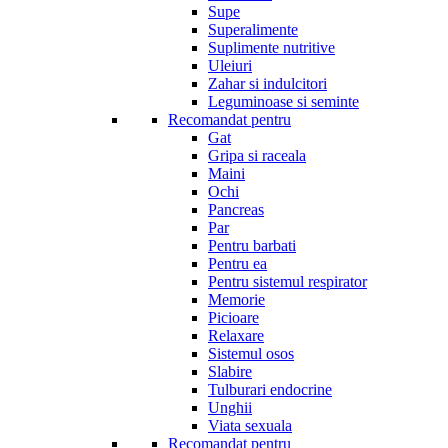
Supe
Superalimente
Suplimente nutritive
Uleiuri
Zahar si indulcitori
Leguminoase si seminte
Recomandat pentru
Gat
Gripa si raceala
Maini
Ochi
Pancreas
Par
Pentru barbati
Pentru ea
Pentru sistemul respirator
Memorie
Picioare
Relaxare
Sistemul osos
Slabire
Tulburari endocrine
Unghii
Viata sexuala
Recomandat pentru