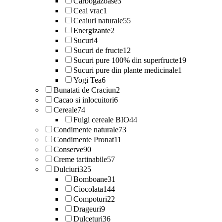
Carbogazoase
3
Ceai vrac
1
Ceaiuri naturale
55
Energizante
2
Sucuri
4
Sucuri de fructe
12
Sucuri pure 100% din superfructe
19
Sucuri pure din plante medicinale
1
Yogi Tea
6
Bunatati de Craciun
2
Cacao si inlocuitori
6
Cereale
74
Fulgi cereale BIO
44
Condimente naturale
73
Condimente Pronat
11
Conserve
90
Creme tartinabile
57
Dulciuri
325
Bomboane
31
Ciocolata
144
Compoturi
22
Drageuri
9
Dulceturi
36