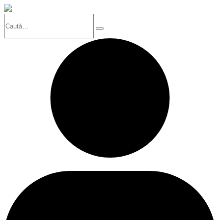
Caută…
Search