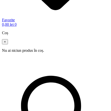
Favorite
0,00
lei
0
Coș
×
Nu ai niciun produs în coș.