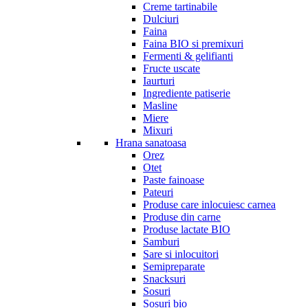
Creme tartinabile
Dulciuri
Faina
Faina BIO si premixuri
Fermenti & gelifianti
Fructe uscate
Iaurturi
Ingrediente patiserie
Masline
Miere
Mixuri
Hrana sanatoasa
Orez
Otet
Paste fainoase
Pateuri
Produse care inlocuiesc carnea
Produse din carne
Produse lactate BIO
Samburi
Sare si inlocuitori
Semipreparate
Snacksuri
Sosuri
Sosuri bio