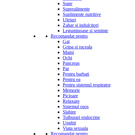
Supe
Superalimente
Suplimente nutritive
Uleiuri
Zahar si indulcitori
Leguminoase si seminte
Recomandat pentru
Gat
Gripa si raceala
Maini
Ochi
Pancreas
Par
Pentru barbati
Pentru ea
Pentru sistemul respirator
Memorie
Picioare
Relaxare
Sistemul osos
Slabire
Tulburari endocrine
Unghii
Viata sexuala
Recomandat pentru