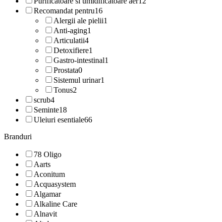
Purificatoare si umidificatoare aer
12
Recomandat pentru
16
Alergii ale pielii
1
Anti-aging
1
Articulatii
4
Detoxifiere
1
Gastro-intestinal
1
Prostata
0
Sistemul urinar
1
Tonus
2
scrub
4
Seminte
18
Uleiuri esentiale
66
Branduri
78 Oligo
Aarts
Aconitum
Acquasystem
Algamar
Alkaline Care
Alnavit