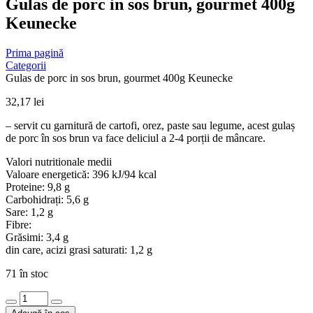
Gulas de porc in sos brun, gourmet 400g
Keunecke
Prima pagină
Categorii
Gulas de porc in sos brun, gourmet 400g Keunecke
32,17
lei
– servit cu garnitură de cartofi, orez, paste sau legume, acest gulaș
de porc în sos brun va face deliciul a 2-4 porții de mâncare.
Valori nutritionale medii
Valoare energetică: 396 kJ/94 kcal
Proteine: 9,8 g
Carbohidrați: 5,6 g
Sare: 1,2 g
Fibre:
Grăsimi: 3,4 g
din care, acizi grasi saturati: 1,2 g
71 în stoc
Cantitate
Gulas