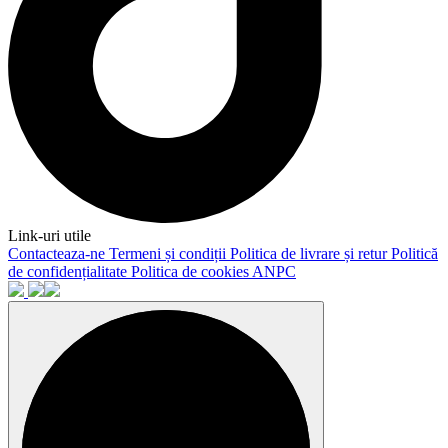
Link-uri utile
Contacteaza-ne
Termeni și condiții
Politica de livrare și retur
Politică
de confidențialitate
Politica de cookies
ANPC