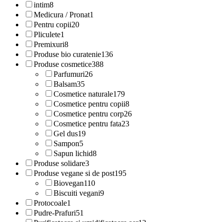
intim
8
Medicura / Pronat
1
Pentru copii
20
Pliculete
1
Premixuri
8
Produse bio curatenie
136
Produse cosmetice
388
Parfumuri
26
Balsam
35
Cosmetice naturale
179
Cosmetice pentru copii
8
Cosmetice pentru corp
26
Cosmetice pentru fata
23
Gel dus
19
Sampon
5
Sapun lichid
8
Produse solidare
3
Produse vegane si de post
195
Biovegan
110
Biscuiti vegani
9
Protocoale
1
Pudre-Prafuri
51