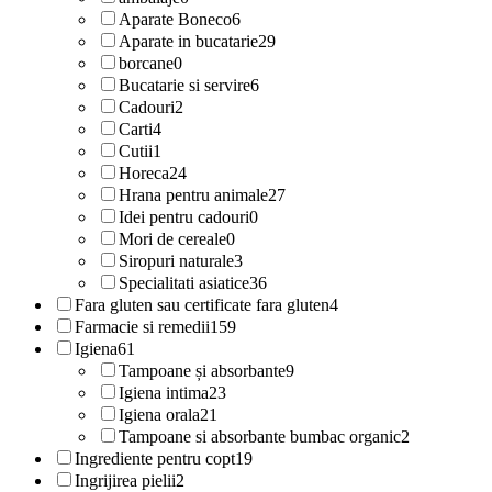
Aparate Boneco
6
Aparate in bucatarie
29
borcane
0
Bucatarie si servire
6
Cadouri
2
Carti
4
Cutii
1
Horeca
24
Hrana pentru animale
27
Idei pentru cadouri
0
Mori de cereale
0
Siropuri naturale
3
Specialitati asiatice
36
Fara gluten sau certificate fara gluten
4
Farmacie si remedii
159
Igiena
61
Tampoane și absorbante
9
Igiena intima
23
Igiena orala
21
Tampoane si absorbante bumbac organic
2
Ingrediente pentru copt
19
Ingrijirea pielii
2