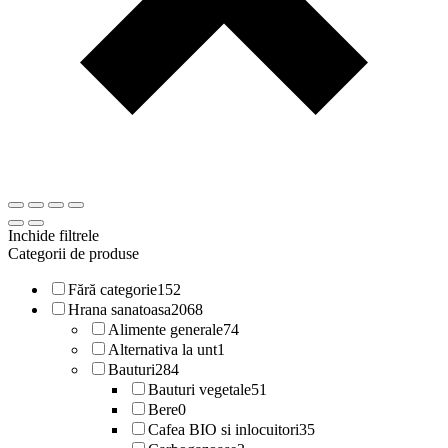
Inchide filtrele
Categorii de produse
Fără categorie
152
Hrana sanatoasa
2068
Alimente generale
74
Alternativa la unt
1
Bauturi
284
Bauturi vegetale
51
Bere
0
Cafea BIO si inlocuitori
35