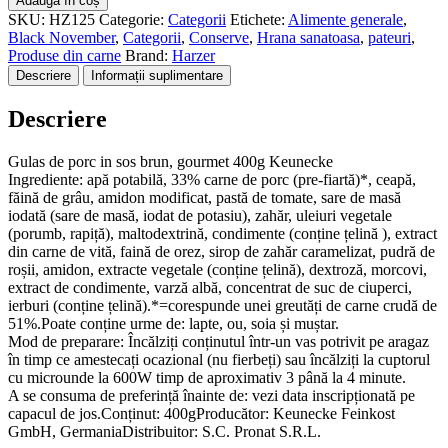
Adaugă în coș
de
SKU:
HZ125
Categorie:
Categorii
Etichete:
Alimente generale
,
porc
Black November
,
Categorii
,
Conserve
,
Hrana sanatoasa
,
pateuri
,
in
Produse din carne
Brand:
Harzer
sos
Descriere
Informații suplimentare
brun,
gourmet
Descriere
400g
Keunecke
Gulas de porc in sos brun, gourmet 400g Keunecke
Ingrediente: apă potabilă, 33% carne de porc (pre-fiartă)*, ceapă,
făină de grâu, amidon modificat, pastă de tomate, sare de masă
iodată (sare de masă, iodat de potasiu), zahăr, uleiuri vegetale
(porumb, rapiță), maltodextrină, condimente (conține țelină ), extract
din carne de vită, faină de orez, sirop de zahăr caramelizat, pudră de
roșii, amidon, extracte vegetale (conține țelină), dextroză, morcovi,
extract de condimente, varză albă, concentrat de suc de ciuperci,
ierburi (conține țelină).*=corespunde unei greutăți de carne crudă de
51%.Poate conține urme de: lapte, ou, soia și muștar.
Mod de preparare: Încălziți conținutul într-un vas potrivit pe aragaz
în timp ce amestecați ocazional (nu fierbeți) sau încălziți la cuptorul
cu microunde la 600W timp de aproximativ 3 până la 4 minute.
A se consuma de preferință înainte de: vezi data inscripționată pe
capacul de jos.Conținut: 400gProducător: Keunecke Feinkost
GmbH, GermaniaDistribuitor: S.C. Pronat S.R.L.