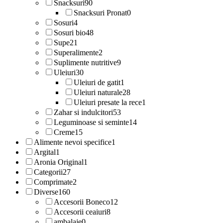
Snacksuri
90
Snacksuri Pronat
0
Sosuri
4
Sosuri bio
48
Supe
21
Superalimente
2
Suplimente nutritive
9
Uleiuri
30
Uleiuri de gatit
1
Uleiuri naturale
28
Uleiuri presate la rece
1
Zahar si indulcitori
53
Leguminoase si seminte
14
Creme
15
Alimente nevoi specifice
1
Argital
1
Aronia Original
1
Categorii
27
Comprimate
2
Diverse
160
Accesorii Boneco
12
Accesorii ceaiuri
8
ambalaje
0