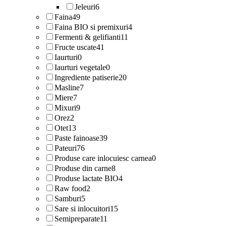
Jeleuri
6
Faina
49
Faina BIO si premixuri
4
Fermenti & gelifianti
11
Fructe uscate
41
Iaurturi
0
Iaurturi vegetale
0
Ingrediente patiserie
20
Masline
7
Miere
7
Mixuri
9
Orez
2
Otet
13
Paste fainoase
39
Pateuri
76
Produse care inlocuiesc carnea
0
Produse din carne
8
Produse lactate BIO
4
Raw food
2
Samburi
5
Sare si inlocuitori
15
Semipreparate
11