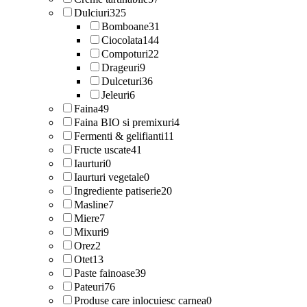
Dulciuri
325
Bomboane
31
Ciocolata
144
Compoturi
22
Drageuri
9
Dulceturi
36
Jeleuri
6
Faina
49
Faina BIO si premixuri
4
Fermenti & gelifianti
11
Fructe uscate
41
Iaurturi
0
Iaurturi vegetale
0
Ingrediente patiserie
20
Masline
7
Miere
7
Mixuri
9
Orez
2
Otet
13
Paste fainoase
39
Pateuri
76
Produse care inlocuiesc carnea
0