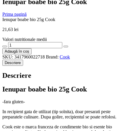
Ienupar boabe bio 25g Cook
Prima pagină
Ienupar boabe bio 25g Cook
21,63
lei
Valori nutritionale medii
Cantitate
Ienupar
Adaugă în coș
boabe
SKU:
3417960022718
Brand:
Cook
bio
Descriere
25g
Cook
Descriere
Ienupar boabe bio 25g Cook
-fara gluten-
In recipient gata de utilizat (tip solnita), doar presarati peste
preparatele culinare. Dupa golire, recipientul se poate refolosi.
Cook este o marca franceza de condimente bio si esente bio