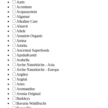
Aarts
Aconitum
Acquasystem
Algamar
Alkaline Care
Alnavit
Altele
Amaizin Organic
Amisa
Amrita
Ancestral Superfoods
ApuliaKundi
Arabella
Arche Naturküche - Asia
Arche Naturküche - Europa
Argileo
Argital
Aries
Aromandise
Aronia Original
Barkleys
Bavaria Waldfrucht