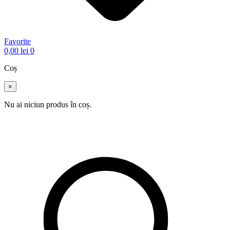
Favorite
0,00
lei
0
Coș
×
Nu ai niciun produs în coș.