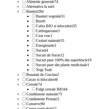
Alimente generale
74
Alternativa la unt
1
Bauturi
284
Bauturi vegetale
51
Bere
0
Cafea BIO si inlocuitori
35
Carbogazoase
3
Ceai vrac
1
Ceaiuri naturale
55
Energizante
2
Sucuri
4
Sucuri de fructe
12
Sucuri pure 100% din superfructe
19
Sucuri pure din plante medicinale
1
Yogi Tea
6
Bunatati de Craciun
2
Cacao si inlocuitori
6
Cereale
74
Fulgi cereale BIO
44
Condimente naturale
73
Condimente Pronat
11
Conserve
90
Creme tartinabile
57