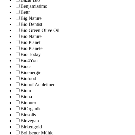
Bazar Bio
Benjamissimo
Bettr
Big Nature
Bio Dentist
Bio Green Olive Oil
Bio Nature
Bio Planet
Bio Planete
Bio Today
Bio4You
Bioca
Bioenergie
Biofood
Biohof Achleitner
Biolu
Biona
Biopuro
BiOrganik
Biosolis
Biovegan
Birkengold
Bohlsener Mühle