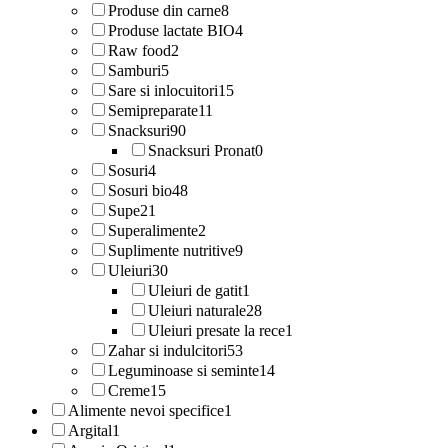
Produse din carne
8
Produse lactate BIO
4
Raw food
2
Samburi
5
Sare si inlocuitori
15
Semipreparate
11
Snacksuri
90
Snacksuri Pronat
0
Sosuri
4
Sosuri bio
48
Supe
21
Superalimente
2
Suplimente nutritive
9
Uleiuri
30
Uleiuri de gatit
1
Uleiuri naturale
28
Uleiuri presate la rece
1
Zahar si indulcitori
53
Leguminoase si seminte
14
Creme
15
Alimente nevoi specifice
1
Argital
1