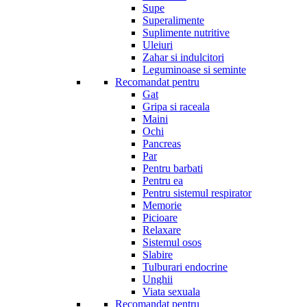
Supe
Superalimente
Suplimente nutritive
Uleiuri
Zahar si indulcitori
Leguminoase si seminte
Recomandat pentru
Gat
Gripa si raceala
Maini
Ochi
Pancreas
Par
Pentru barbati
Pentru ea
Pentru sistemul respirator
Memorie
Picioare
Relaxare
Sistemul osos
Slabire
Tulburari endocrine
Unghii
Viata sexuala
Recomandat pentru