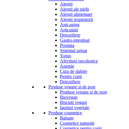
Alergii
Alergii ale pielii
Alergii alimentare
Alergii respiratorii
Anti-aging
Articulatii
Detoxifiere
Gastro-intestinal
Prostata
Sistemul urinar
Tonus
Afectiuni oncologice
Anemie
Cura de slabire
Pentru copii
Detoxifiere
Produse vegane si de post
Produse vegane si de post
Biovegan
Biscuiti vegani
Iaurturi vegetale
Produse cosmetice
Balsam
Cosmetice naturale
Cosmetice pentru copii