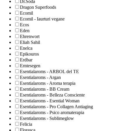
Dr.Soda
Dragon Superfoods
Ecomil
Ecomil - Iaurturi vegane
Ecos
Eden
Ehrenwort
Eliah Sahil
Enelca
Epikouros
Erdbar
Erntesegen
Esentialaroms - ARBOL del TE
Esentialaroms - Argan
Esentialaroms - Aroma terapia
Esentialaroms - BB Cream
Esentialaroms - Belleza Consciente
Esentialaroms - Esential Woman
Esentialaroms - Pro Collagen Antiaging
Esentialaroms - Psico aromaterapia
Esentialaroms - Sublimeglow
Felicia
Florasca