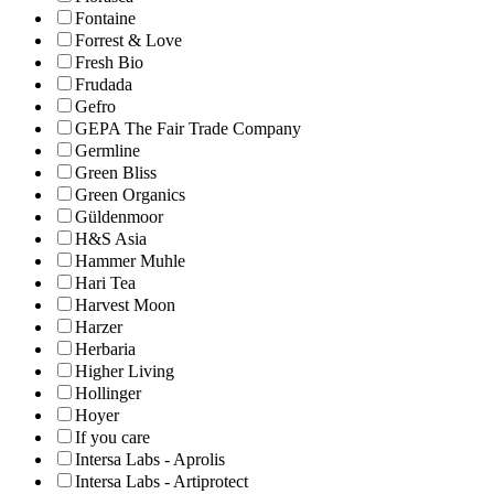
Fontaine
Forrest & Love
Fresh Bio
Frudada
Gefro
GEPA The Fair Trade Company
Germline
Green Bliss
Green Organics
Güldenmoor
H&S Asia
Hammer Muhle
Hari Tea
Harvest Moon
Harzer
Herbaria
Higher Living
Hollinger
Hoyer
If you care
Intersa Labs - Aprolis
Intersa Labs - Artiprotect