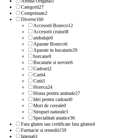
Aronia Original
1
Categorii
27
Comprimate
2
Diverse
160
Accesorii Boneco
12
Accesorii ceaiuri
8
ambalaje
0
Aparate Boneco
6
Aparate in bucatarie
29
borcane
0
Bucatarie si servire
6
Cadouri
2
Carti
4
Cutii
1
Horeca
24
Hrana pentru animale
27
Idei pentru cadouri
0
Mori de cereale
0
Siropuri naturale
3
Specialitati asiatice
36
Fara gluten sau certificate fara gluten
4
Farmacie si remedii
159
Igiena
61