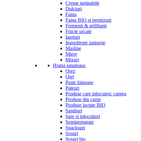
Creme tartinabile
Dulciuri
Faina
Faina BIO si premixuri
Fermenti & gelifianti
Fructe uscate
Iaurturi
Ingrediente patiserie
Masline
Miere
Mixuri
Hrana sanatoasa
Orez
Otet
Paste fainoase
Pateuri
Produse care inlocuiesc carnea
Produse din carne
Produse lactate BIO
Samburi
Sare si inlocuitori
Semipreparate
Snacksuri
Sosuri
Sosuri bio