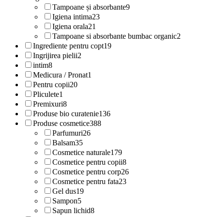
Tampoane și absorbante
9
Igiena intima
23
Igiena orala
21
Tampoane si absorbante bumbac organic
2
Ingrediente pentru copt
19
Ingrijirea pielii
2
intim
8
Medicura / Pronat
1
Pentru copii
20
Pliculete
1
Premixuri
8
Produse bio curatenie
136
Produse cosmetice
388
Parfumuri
26
Balsam
35
Cosmetice naturale
179
Cosmetice pentru copii
8
Cosmetice pentru corp
26
Cosmetice pentru fata
23
Gel dus
19
Sampon
5
Sapun lichid
8