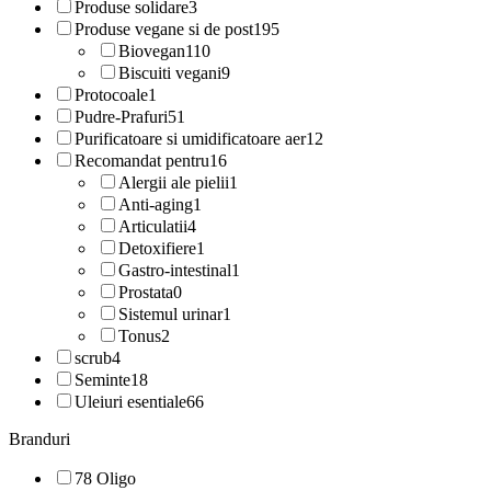
Produse solidare
3
Produse vegane si de post
195
Biovegan
110
Biscuiti vegani
9
Protocoale
1
Pudre-Prafuri
51
Purificatoare si umidificatoare aer
12
Recomandat pentru
16
Alergii ale pielii
1
Anti-aging
1
Articulatii
4
Detoxifiere
1
Gastro-intestinal
1
Prostata
0
Sistemul urinar
1
Tonus
2
scrub
4
Seminte
18
Uleiuri esentiale
66
Branduri
78 Oligo