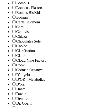
Bombus
Boneco - Plaston
Bonitas BioKids
Bonsan
Caffe Salomoni
Carti
Cenovis
Chicza
Chocolates Sole
Choice
Clarification
Claro
Cloud Nine Factory
Cook
Corman Organyc
D'angelo
D'OR - Metabolics
D'ora
Dante
Davert
Dennree
Dr. Goerg