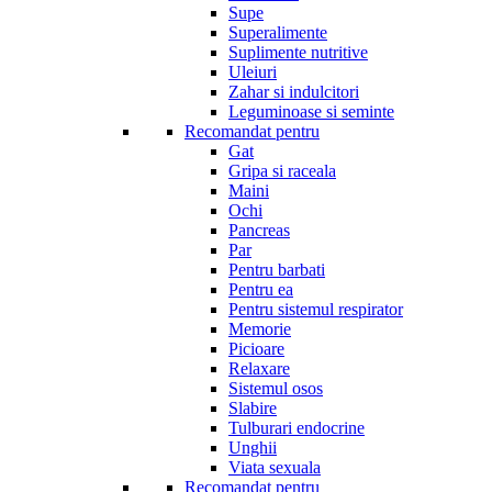
Supe
Superalimente
Suplimente nutritive
Uleiuri
Zahar si indulcitori
Leguminoase si seminte
Recomandat pentru
Gat
Gripa si raceala
Maini
Ochi
Pancreas
Par
Pentru barbati
Pentru ea
Pentru sistemul respirator
Memorie
Picioare
Relaxare
Sistemul osos
Slabire
Tulburari endocrine
Unghii
Viata sexuala
Recomandat pentru