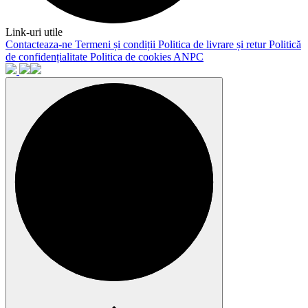
Link-uri utile
Contacteaza-ne
Termeni și condiții
Politica de livrare și retur
Politică
de confidențialitate
Politica de cookies
ANPC