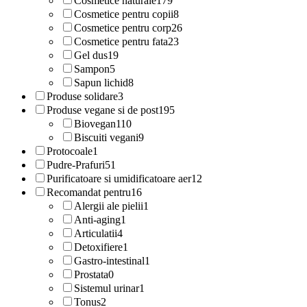
Cosmetice naturale
179
Cosmetice pentru copii
8
Cosmetice pentru corp
26
Cosmetice pentru fata
23
Gel dus
19
Sampon
5
Sapun lichid
8
Produse solidare
3
Produse vegane si de post
195
Biovegan
110
Biscuiti vegani
9
Protocoale
1
Pudre-Prafuri
51
Purificatoare si umidificatoare aer
12
Recomandat pentru
16
Alergii ale pielii
1
Anti-aging
1
Articulatii
4
Detoxifiere
1
Gastro-intestinal
1
Prostata
0
Sistemul urinar
1
Tonus
2