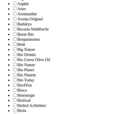
Argital
Aries
Aromandise
Aronia Original
Barkleys
Bavaria Waldfrucht
Bazar Bio
Benjamissimo
Bettr
Big Nature
Bio Dentist
Bio Green Olive Oil
Bio Nature
Bio Planet
Bio Planete
Bio Today
Bio4You
Bioca
Bioenergie
Biofood
Biohof Achleitner
Biolu