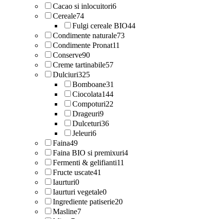
Cacao si inlocuitori
6
Cereale
74
Fulgi cereale BIO
44
Condimente naturale
73
Condimente Pronat
11
Conserve
90
Creme tartinabile
57
Dulciuri
325
Bomboane
31
Ciocolata
144
Compoturi
22
Drageuri
9
Dulceturi
36
Jeleuri
6
Faina
49
Faina BIO si premixuri
4
Fermenti & gelifianti
11
Fructe uscate
41
Iaurturi
0
Iaurturi vegetale
0
Ingrediente patiserie
20
Masline
7