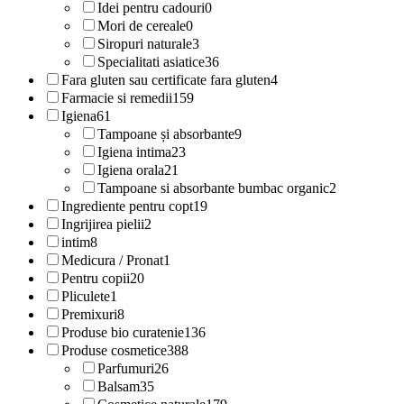
Idei pentru cadouri
0
Mori de cereale
0
Siropuri naturale
3
Specialitati asiatice
36
Fara gluten sau certificate fara gluten
4
Farmacie si remedii
159
Igiena
61
Tampoane și absorbante
9
Igiena intima
23
Igiena orala
21
Tampoane si absorbante bumbac organic
2
Ingrediente pentru copt
19
Ingrijirea pielii
2
intim
8
Medicura / Pronat
1
Pentru copii
20
Pliculete
1
Premixuri
8
Produse bio curatenie
136
Produse cosmetice
388
Parfumuri
26
Balsam
35