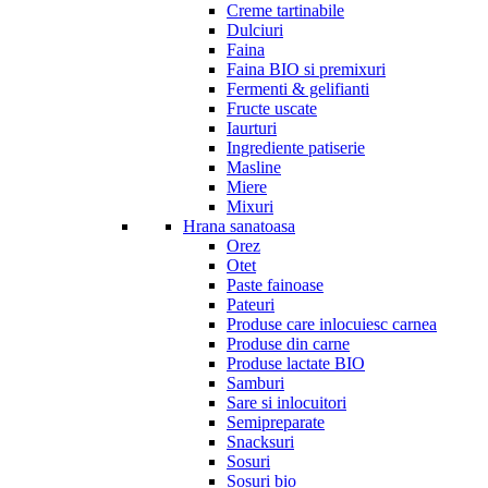
Creme tartinabile
Dulciuri
Faina
Faina BIO si premixuri
Fermenti & gelifianti
Fructe uscate
Iaurturi
Ingrediente patiserie
Masline
Miere
Mixuri
Hrana sanatoasa
Orez
Otet
Paste fainoase
Pateuri
Produse care inlocuiesc carnea
Produse din carne
Produse lactate BIO
Samburi
Sare si inlocuitori
Semipreparate
Snacksuri
Sosuri
Sosuri bio