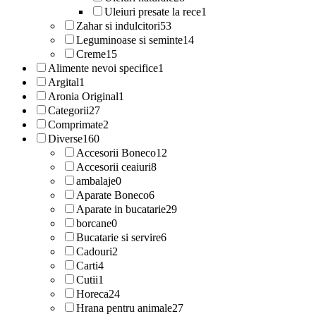
Uleiuri presate la rece
1
Zahar si indulcitori
53
Leguminoase si seminte
14
Creme
15
Alimente nevoi specifice
1
Argital
1
Aronia Original
1
Categorii
27
Comprimate
2
Diverse
160
Accesorii Boneco
12
Accesorii ceaiuri
8
ambalaje
0
Aparate Boneco
6
Aparate in bucatarie
29
borcane
0
Bucatarie si servire
6
Cadouri
2
Carti
4
Cutii
1
Horeca
24
Hrana pentru animale
27