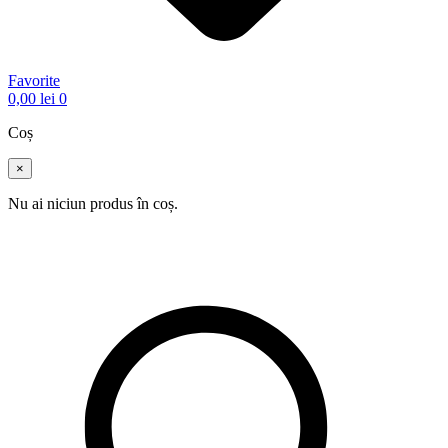
Favorite
0,00
lei
0
Coș
×
Nu ai niciun produs în coș.