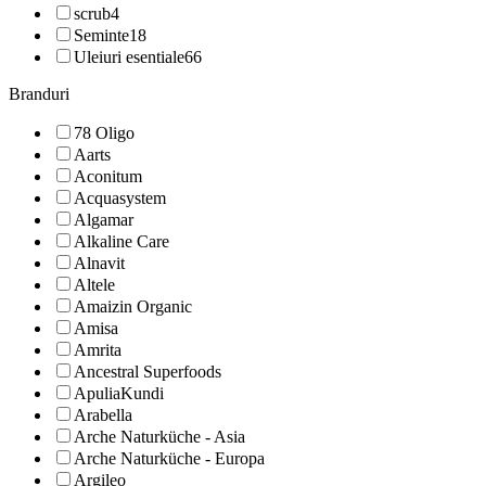
scrub
4
Seminte
18
Uleiuri esentiale
66
Branduri
78 Oligo
Aarts
Aconitum
Acquasystem
Algamar
Alkaline Care
Alnavit
Altele
Amaizin Organic
Amisa
Amrita
Ancestral Superfoods
ApuliaKundi
Arabella
Arche Naturküche - Asia
Arche Naturküche - Europa
Argileo