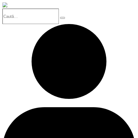
Caută…
Search