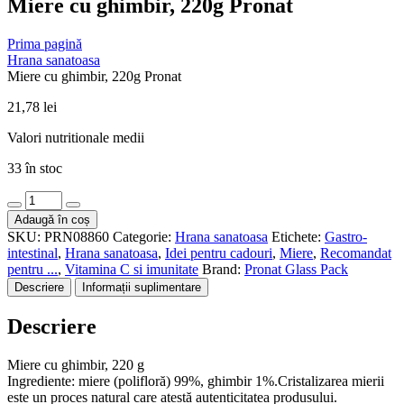
Miere cu ghimbir, 220g Pronat
Prima pagină
Hrana sanatoasa
Miere cu ghimbir, 220g Pronat
21,78
lei
Valori nutritionale medii
33 în stoc
Cantitate
Miere
Adaugă în coș
cu
SKU:
PRN08860
Categorie:
Hrana sanatoasa
Etichete:
Gastro-
ghimbir,
intestinal
,
Hrana sanatoasa
,
Idei pentru cadouri
,
Miere
,
Recomandat
220g
pentru ...
,
Vitamina C si imunitate
Brand:
Pronat Glass Pack
Pronat
Descriere
Informații suplimentare
Descriere
Miere cu ghimbir, 220 g
Ingrediente: miere (polifloră) 99%, ghimbir 1%.Cristalizarea mierii
este un proces natural care atestă autenticitatea produsului.