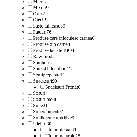
Miere
7
Mixuri
9
Orez
2
Otet
13
Paste fainoase
39
Pateuri
76
Produse care inlocuiesc carnea
0
Produse din carne
8
Produse lactate BIO
4
Raw food
2
Samburi
5
Sare si inlocuitori
15
Semipreparate
11
Snacksuri
90
Snacksuri Pronat
0
Sosuri
4
Sosuri bio
48
Supe
21
Superalimente
2
Suplimente nutritive
9
Uleiuri
30
Uleiuri de gatit
1
Uleiuri naturale
28