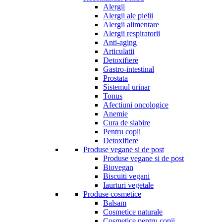
Alergii
Alergii ale pielii
Alergii alimentare
Alergii respiratorii
Anti-aging
Articulatii
Detoxifiere
Gastro-intestinal
Prostata
Sistemul urinar
Tonus
Afectiuni oncologice
Anemie
Cura de slabire
Pentru copii
Detoxifiere
Produse vegane si de post
Produse vegane si de post
Biovegan
Biscuiti vegani
Iaurturi vegetale
Produse cosmetice
Balsam
Cosmetice naturale
Cosmetice pentru copii