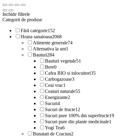
Inchide filtrele
Categorii de produse
Fără categorie
152
Hrana sanatoasa
2068
Alimente generale
74
Alternativa la unt
1
Bauturi
284
Bauturi vegetale
51
Bere
0
Cafea BIO si inlocuitori
35
Carbogazoase
3
Ceai vrac
1
Ceaiuri naturale
55
Energizante
2
Sucuri
4
Sucuri de fructe
12
Sucuri pure 100% din superfructe
19
Sucuri pure din plante medicinale
1
Yogi Tea
6
Bunatati de Craciun
2