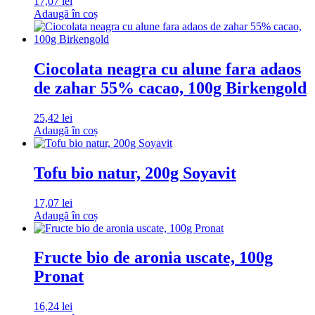
17,07
lei
Adaugă în coș
Ciocolata neagra cu alune fara adaos
de zahar 55% cacao, 100g Birkengold
25,42
lei
Adaugă în coș
Tofu bio natur, 200g Soyavit
17,07
lei
Adaugă în coș
Fructe bio de aronia uscate, 100g
Pronat
16,24
lei