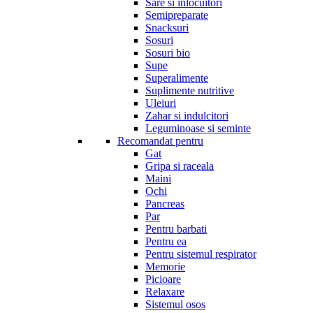
Sare si inlocuitori
Semipreparate
Snacksuri
Sosuri
Sosuri bio
Supe
Superalimente
Suplimente nutritive
Uleiuri
Zahar si indulcitori
Leguminoase si seminte
Recomandat pentru
Gat
Gripa si raceala
Maini
Ochi
Pancreas
Par
Pentru barbati
Pentru ea
Pentru sistemul respirator
Memorie
Picioare
Relaxare
Sistemul osos