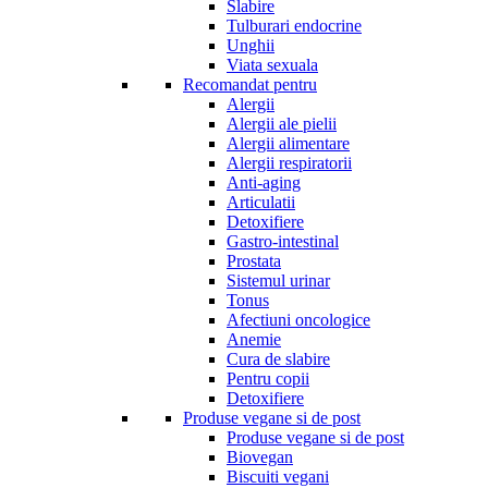
Slabire
Tulburari endocrine
Unghii
Viata sexuala
Recomandat pentru
Alergii
Alergii ale pielii
Alergii alimentare
Alergii respiratorii
Anti-aging
Articulatii
Detoxifiere
Gastro-intestinal
Prostata
Sistemul urinar
Tonus
Afectiuni oncologice
Anemie
Cura de slabire
Pentru copii
Detoxifiere
Produse vegane si de post
Produse vegane si de post
Biovegan
Biscuiti vegani