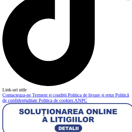
Link-uri utile
Contacteaza-ne
Termeni și condiții
Politica de livrare și retur
Politică
de confidențialitate
Politica de cookies
ANPC