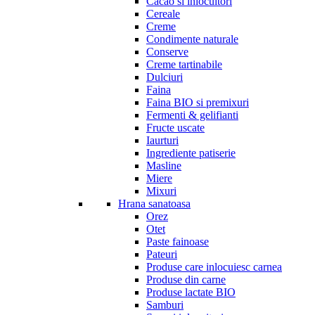
Cacao si inlocuitori
Cereale
Creme
Condimente naturale
Conserve
Creme tartinabile
Dulciuri
Faina
Faina BIO si premixuri
Fermenti & gelifianti
Fructe uscate
Iaurturi
Ingrediente patiserie
Masline
Miere
Mixuri
Hrana sanatoasa
Orez
Otet
Paste fainoase
Pateuri
Produse care inlocuiesc carnea
Produse din carne
Produse lactate BIO
Samburi