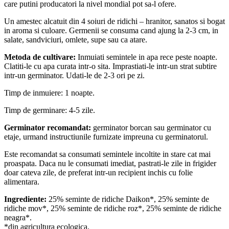
care putini producatori la nivel mondial pot sa-l ofere.
Un amestec alcatuit din 4 soiuri de ridichi – hranitor, sanatos si bogat
in aroma si culoare. Germenii se consuma cand ajung la 2-3 cm, in
salate, sandviciuri, omlete, supe sau ca atare.
Metoda de cultivare:
Inmuiati semintele in apa rece peste noapte.
Clatiti-le cu apa curata intr-o sita. Imprastiati-le intr-un strat subtire
intr-un germinator. Udati-le de 2-3 ori pe zi.
Timp de inmuiere: 1 noapte.
Timp de germinare: 4-5 zile.
Germinator recomandat:
germinator borcan sau germinator cu
etaje, urmand instructiunile furnizate impreuna cu germinatorul.
Este recomandat sa consumati semintele incoltite in stare cat mai
proaspata. Daca nu le consumati imediat, pastrati-le zile in frigider
doar cateva zile, de preferat intr-un recipient inchis cu folie
alimentara.
Ingrediente:
25% seminte de ridiche Daikon*, 25% seminte de
ridiche mov*, 25% seminte de ridiche roz*, 25% seminte de ridiche
neagra*.
*din agricultura ecologica.