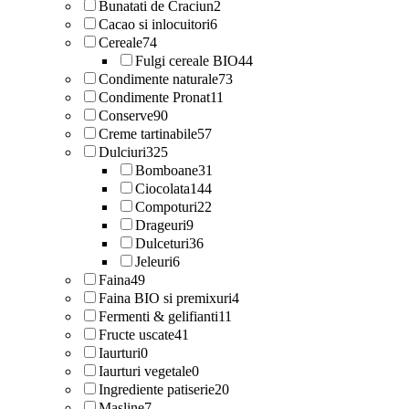
Bunatati de Craciun
2
Cacao si inlocuitori
6
Cereale
74
Fulgi cereale BIO
44
Condimente naturale
73
Condimente Pronat
11
Conserve
90
Creme tartinabile
57
Dulciuri
325
Bomboane
31
Ciocolata
144
Compoturi
22
Drageuri
9
Dulceturi
36
Jeleuri
6
Faina
49
Faina BIO si premixuri
4
Fermenti & gelifianti
11
Fructe uscate
41
Iaurturi
0
Iaurturi vegetale
0
Ingrediente patiserie
20
Masline
7