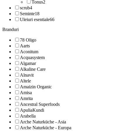
Tonus
2
scrub
4
Seminte
18
Uleiuri esentiale
66
Branduri
78 Oligo
Aarts
Aconitum
Acquasystem
Algamar
Alkaline Care
Alnavit
Altele
Amaizin Organic
Amisa
Amrita
Ancestral Superfoods
ApuliaKundi
Arabella
Arche Naturküche - Asia
Arche Naturküche - Europa