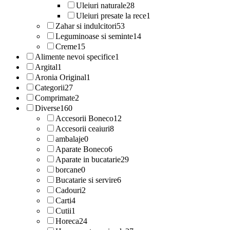
Uleiuri naturale
28
Uleiuri presate la rece
1
Zahar si indulcitori
53
Leguminoase si seminte
14
Creme
15
Alimente nevoi specifice
1
Argital
1
Aronia Original
1
Categorii
27
Comprimate
2
Diverse
160
Accesorii Boneco
12
Accesorii ceaiuri
8
ambalaje
0
Aparate Boneco
6
Aparate in bucatarie
29
borcane
0
Bucatarie si servire
6
Cadouri
2
Carti
4
Cutii
1
Horeca
24