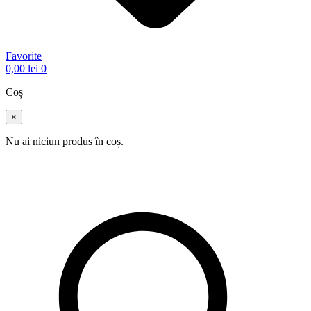
Favorite
0,00
lei
0
Coș
×
Nu ai niciun produs în coș.