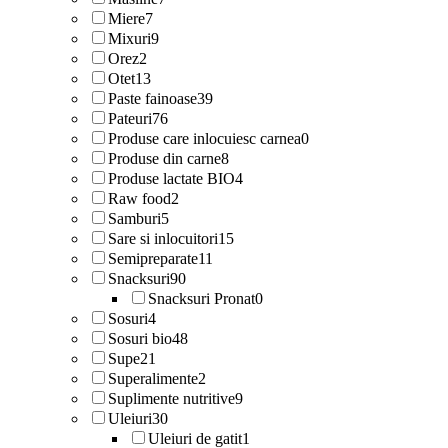
Miere
7
Mixuri
9
Orez
2
Otet
13
Paste fainoase
39
Pateuri
76
Produse care inlocuiesc carnea
0
Produse din carne
8
Produse lactate BIO
4
Raw food
2
Samburi
5
Sare si inlocuitori
15
Semipreparate
11
Snacksuri
90
Snacksuri Pronat
0
Sosuri
4
Sosuri bio
48
Supe
21
Superalimente
2
Suplimente nutritive
9
Uleiuri
30
Uleiuri de gatit
1