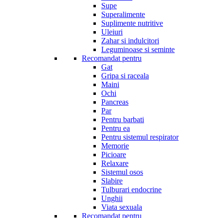
Supe
Superalimente
Suplimente nutritive
Uleiuri
Zahar si indulcitori
Leguminoase si seminte
Recomandat pentru
Gat
Gripa si raceala
Maini
Ochi
Pancreas
Par
Pentru barbati
Pentru ea
Pentru sistemul respirator
Memorie
Picioare
Relaxare
Sistemul osos
Slabire
Tulburari endocrine
Unghii
Viata sexuala
Recomandat pentru