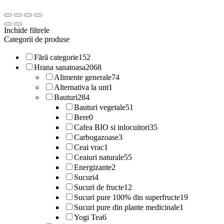
Inchide filtrele
Categorii de produse
Fără categorie
152
Hrana sanatoasa
2068
Alimente generale
74
Alternativa la unt
1
Bauturi
284
Bauturi vegetale
51
Bere
0
Cafea BIO si inlocuitori
35
Carbogazoase
3
Ceai vrac
1
Ceaiuri naturale
55
Energizante
2
Sucuri
4
Sucuri de fructe
12
Sucuri pure 100% din superfructe
19
Sucuri pure din plante medicinale
1
Yogi Tea
6