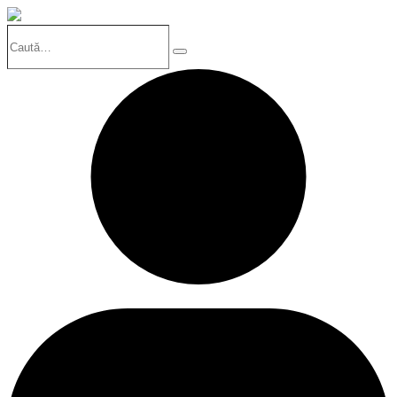
Caută…
Search