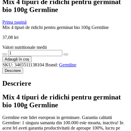
Mix 4 tipuri de ridichi pentru germinat
bio 100g Germline
Prima pagină
Mix 4 tipuri de ridichi pentru germinat bio 100g Germline
37,08
lei
Valori nutritionale medii
Cantitate
Mix
Adaugă în coș
4
SKU:
3465511138104
Brand:
Germline
tipuri
Descriere
de
ridichi
Descriere
pentru
germinat
bio
Mix 4 tipuri de ridichi pentru germinat
100g
bio 100g Germline
Germline
Germline este lider european in germinare. Garantia calitatii
Germline: 1 singura samanta din 100.000 este moarta, inactiva! In
acest fel aveti garantia productivitatii de aproape 100%, lucru pe