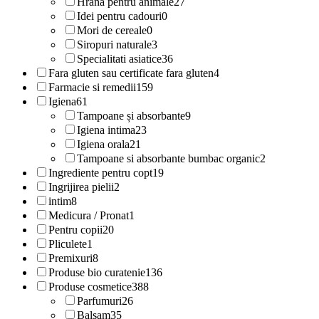
Hrana pentru animale
27
Idei pentru cadouri
0
Mori de cereale
0
Siropuri naturale
3
Specialitati asiatice
36
Fara gluten sau certificate fara gluten
4
Farmacie si remedii
159
Igiena
61
Tampoane și absorbante
9
Igiena intima
23
Igiena orala
21
Tampoane si absorbante bumbac organic
2
Ingrediente pentru copt
19
Ingrijirea pielii
2
intim
8
Medicura / Pronat
1
Pentru copii
20
Pliculete
1
Premixuri
8
Produse bio curatenie
136
Produse cosmetice
388
Parfumuri
26
Balsam
35