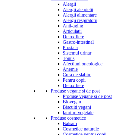
Alergii
Alergii ale pielii
Alergii alimentare
Alergii respiratorii
Anti-aging
Articulatii
Detoxifiere
Gastro-intestinal
Prostata
Sistemul urinar
Tonus
Afectiuni oncologice
Anemie
Cura de slabire
Pentru copii
Detoxifiere
Produse vegane si de post
Produse vegane si de post
Biovegan
Biscuiti vegani
Iaurturi vegetale
Produse cosmetice
Balsam
Cosmetice naturale
Cosmetice pentru copii