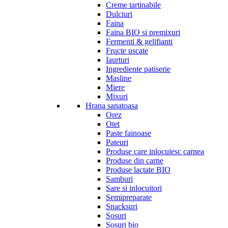
Creme tartinabile
Dulciuri
Faina
Faina BIO si premixuri
Fermenti & gelifianti
Fructe uscate
Iaurturi
Ingrediente patiserie
Masline
Miere
Mixuri
Hrana sanatoasa
Orez
Otet
Paste fainoase
Pateuri
Produse care inlocuiesc carnea
Produse din carne
Produse lactate BIO
Samburi
Sare si inlocuitori
Semipreparate
Snacksuri
Sosuri
Sosuri bio