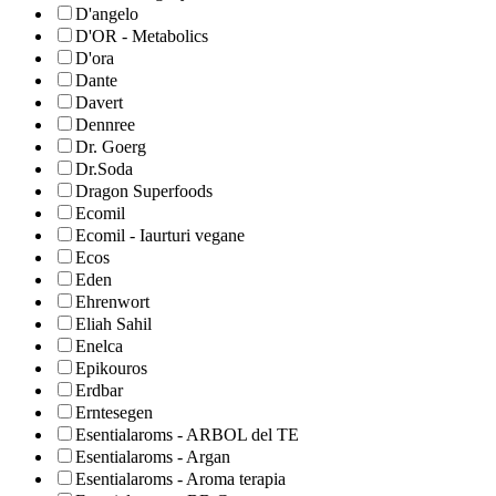
D'angelo
D'OR - Metabolics
D'ora
Dante
Davert
Dennree
Dr. Goerg
Dr.Soda
Dragon Superfoods
Ecomil
Ecomil - Iaurturi vegane
Ecos
Eden
Ehrenwort
Eliah Sahil
Enelca
Epikouros
Erdbar
Erntesegen
Esentialaroms - ARBOL del TE
Esentialaroms - Argan
Esentialaroms - Aroma terapia