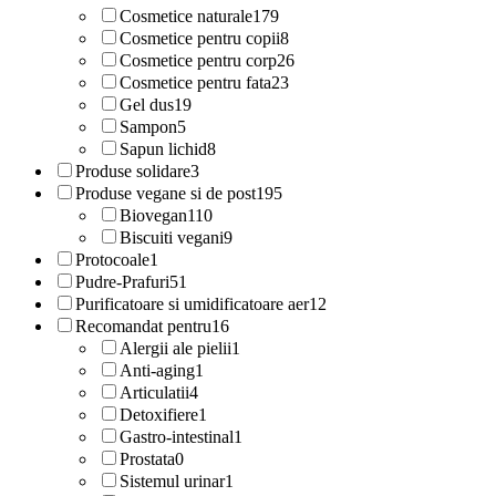
Cosmetice naturale
179
Cosmetice pentru copii
8
Cosmetice pentru corp
26
Cosmetice pentru fata
23
Gel dus
19
Sampon
5
Sapun lichid
8
Produse solidare
3
Produse vegane si de post
195
Biovegan
110
Biscuiti vegani
9
Protocoale
1
Pudre-Prafuri
51
Purificatoare si umidificatoare aer
12
Recomandat pentru
16
Alergii ale pielii
1
Anti-aging
1
Articulatii
4
Detoxifiere
1
Gastro-intestinal
1
Prostata
0
Sistemul urinar
1