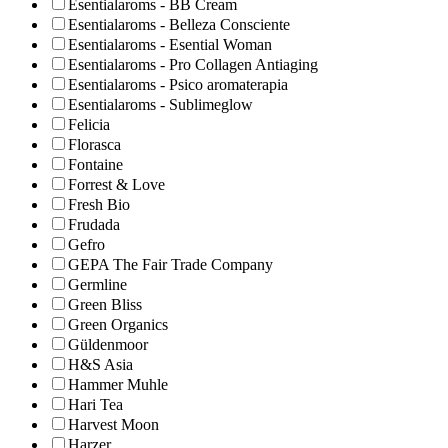
Esentialaroms - BB Cream
Esentialaroms - Belleza Consciente
Esentialaroms - Esential Woman
Esentialaroms - Pro Collagen Antiaging
Esentialaroms - Psico aromaterapia
Esentialaroms - Sublimeglow
Felicia
Florasca
Fontaine
Forrest & Love
Fresh Bio
Frudada
Gefro
GEPA The Fair Trade Company
Germline
Green Bliss
Green Organics
Güldenmoor
H&S Asia
Hammer Muhle
Hari Tea
Harvest Moon
Harzer