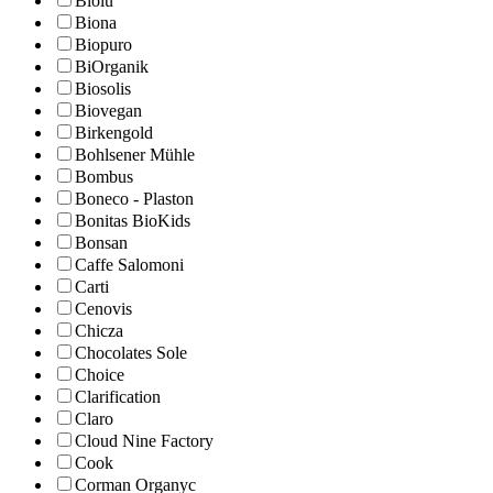
Biolu
Biona
Biopuro
BiOrganik
Biosolis
Biovegan
Birkengold
Bohlsener Mühle
Bombus
Boneco - Plaston
Bonitas BioKids
Bonsan
Caffe Salomoni
Carti
Cenovis
Chicza
Chocolates Sole
Choice
Clarification
Claro
Cloud Nine Factory
Cook
Corman Organyc