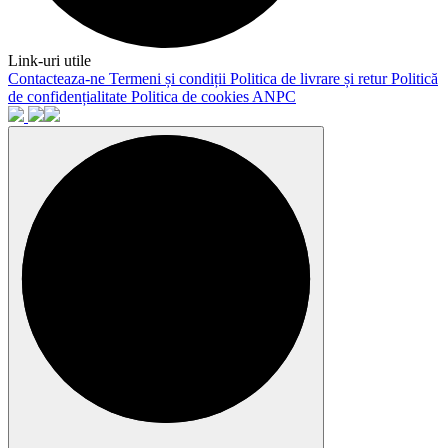
Link-uri utile
Contacteaza-ne
Termeni și condiții
Politica de livrare și retur
Politică
de confidențialitate
Politica de cookies
ANPC