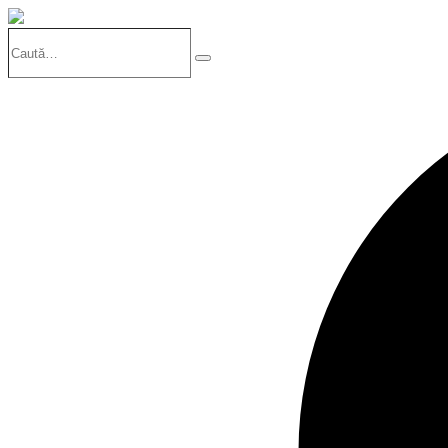
Caută…
Search