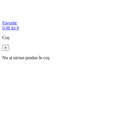
Favorite
0,00
lei
0
Coș
×
Nu ai niciun produs în coș.