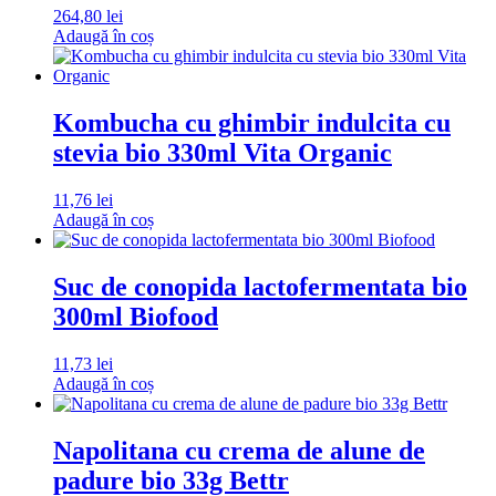
264,80
lei
Adaugă în coș
Kombucha cu ghimbir indulcita cu
stevia bio 330ml Vita Organic
11,76
lei
Adaugă în coș
Suc de conopida lactofermentata bio
300ml Biofood
11,73
lei
Adaugă în coș
Napolitana cu crema de alune de
padure bio 33g Bettr