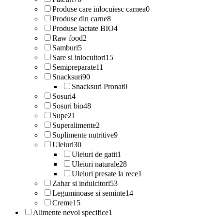
Produse care inlocuiesc carnea
0
Produse din carne
8
Produse lactate BIO
4
Raw food
2
Samburi
5
Sare si inlocuitori
15
Semipreparate
11
Snacksuri
90
Snacksuri Pronat
0
Sosuri
4
Sosuri bio
48
Supe
21
Superalimente
2
Suplimente nutritive
9
Uleiuri
30
Uleiuri de gatit
1
Uleiuri naturale
28
Uleiuri presate la rece
1
Zahar si indulcitori
53
Leguminoase si seminte
14
Creme
15
Alimente nevoi specifice
1