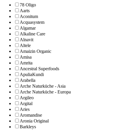
78 Oligo
Aarts
Aconitum
Acquasystem
Algamar
Alkaline Care
Alnavit
Altele
Amaizin Organic
Amisa
Amrita
Ancestral Superfoods
ApuliaKundi
Arabella
Arche Naturküche - Asia
Arche Naturküche - Europa
Argileo
Argital
Aries
Aromandise
Aronia Original
Barkleys