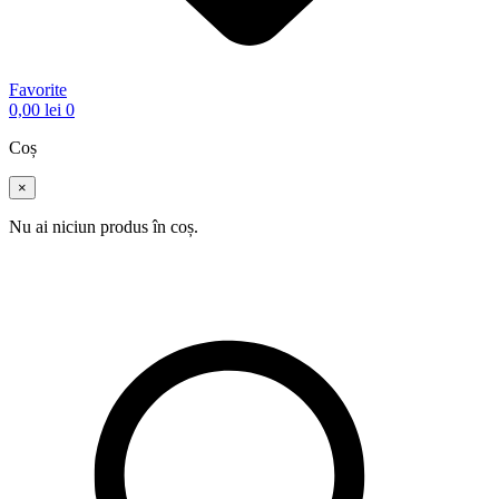
Favorite
0,00
lei
0
Coș
×
Nu ai niciun produs în coș.