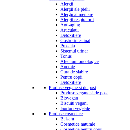
Alergii
Alergii ale pielii
Alergii alimentare
Alergii respiratorii
Anti-aging
Articulatii
Detoxifiere
Gastro-intestinal
Prostata
Sistemul urinar
Tonus
Afectiuni oncologice
Anemie
Cura de slabire
Pentru copii
Detoxifiere
Produse vegane si de post
Produse vegane si de post
Biovegan
Biscuiti vegani
Iaurturi vegetale
Produse cosmetice
Balsam
Cosmetice naturale
Cosmetice pentru copii