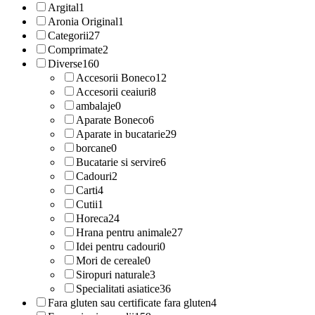
Argital
1
Aronia Original
1
Categorii
27
Comprimate
2
Diverse
160
Accesorii Boneco
12
Accesorii ceaiuri
8
ambalaje
0
Aparate Boneco
6
Aparate in bucatarie
29
borcane
0
Bucatarie si servire
6
Cadouri
2
Carti
4
Cutii
1
Horeca
24
Hrana pentru animale
27
Idei pentru cadouri
0
Mori de cereale
0
Siropuri naturale
3
Specialitati asiatice
36
Fara gluten sau certificate fara gluten
4