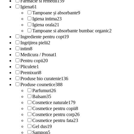
Farmacie si remedii
159
Igiena
61
Tampoane și absorbante
9
Igiena intima
23
Igiena orala
21
Tampoane si absorbante bumbac organic
2
Ingrediente pentru copt
19
Ingrijirea pielii
2
intim
8
Medicura / Pronat
1
Pentru copii
20
Pliculete
1
Premixuri
8
Produse bio curatenie
136
Produse cosmetice
388
Parfumuri
26
Balsam
35
Cosmetice naturale
179
Cosmetice pentru copii
8
Cosmetice pentru corp
26
Cosmetice pentru fata
23
Gel dus
19
Sampon
5