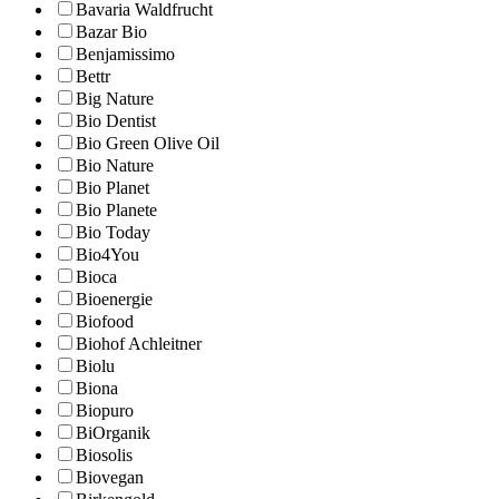
Bavaria Waldfrucht
Bazar Bio
Benjamissimo
Bettr
Big Nature
Bio Dentist
Bio Green Olive Oil
Bio Nature
Bio Planet
Bio Planete
Bio Today
Bio4You
Bioca
Bioenergie
Biofood
Biohof Achleitner
Biolu
Biona
Biopuro
BiOrganik
Biosolis
Biovegan