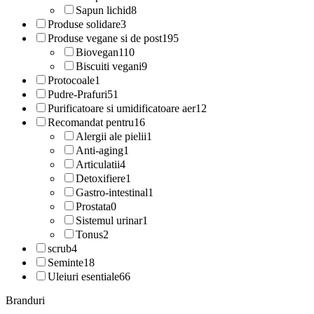
Sapun lichid
8
Produse solidare
3
Produse vegane si de post
195
Biovegan
110
Biscuiti vegani
9
Protocoale
1
Pudre-Prafuri
51
Purificatoare si umidificatoare aer
12
Recomandat pentru
16
Alergii ale pielii
1
Anti-aging
1
Articulatii
4
Detoxifiere
1
Gastro-intestinal
1
Prostata
0
Sistemul urinar
1
Tonus
2
scrub
4
Seminte
18
Uleiuri esentiale
66
Branduri