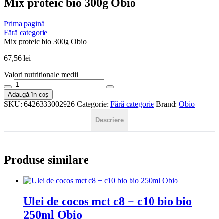
Mix proteic bio 300g Obio
Prima pagină
Fără categorie
Mix proteic bio 300g Obio
67,56
lei
Valori nutritionale medii
Cantitate
Mix
Adaugă în coș
proteic
SKU:
6426333002926
Categorie:
Fără categorie
Brand:
Obio
bio
300g
Descriere
Obio
Produse similare
Ulei de cocos mct c8 + c10 bio bio
250ml Obio