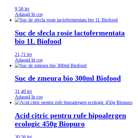
9,58
lei
Adaugă în coș
Suc de sfecla rosie lactofermentata
bio 1L Biofood
21,71
lei
Adaugă în coș
Suc de zmeura bio 300ml Biofood
31,40
lei
Adaugă în coș
Acid citric pentru rufe hipoalergen
ecologic 450g Biopuro
30,56
lei