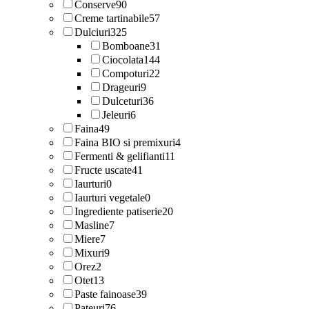
Conserve
90
Creme tartinabile
57
Dulciuri
325
Bomboane
31
Ciocolata
144
Compoturi
22
Drageuri
9
Dulceturi
36
Jeleuri
6
Faina
49
Faina BIO si premixuri
4
Fermenti & gelifianti
11
Fructe uscate
41
Iaurturi
0
Iaurturi vegetale
0
Ingrediente patiserie
20
Masline
7
Miere
7
Mixuri
9
Orez
2
Otet
13
Paste fainoase
39
Pateuri
76