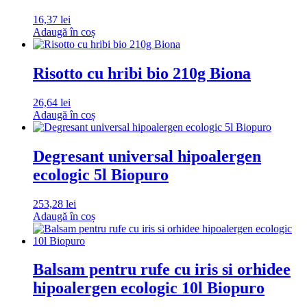
16,37
lei
Adaugă în coș
Risotto cu hribi bio 210g Biona
26,64
lei
Adaugă în coș
Degresant universal hipoalergen
ecologic 5l Biopuro
253,28
lei
Adaugă în coș
Balsam pentru rufe cu iris si orhidee
hipoalergen ecologic 10l Biopuro