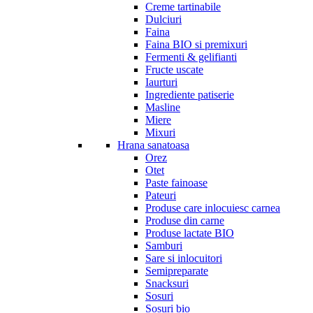
Creme tartinabile
Dulciuri
Faina
Faina BIO si premixuri
Fermenti & gelifianti
Fructe uscate
Iaurturi
Ingrediente patiserie
Masline
Miere
Mixuri
Hrana sanatoasa
Orez
Otet
Paste fainoase
Pateuri
Produse care inlocuiesc carnea
Produse din carne
Produse lactate BIO
Samburi
Sare si inlocuitori
Semipreparate
Snacksuri
Sosuri
Sosuri bio