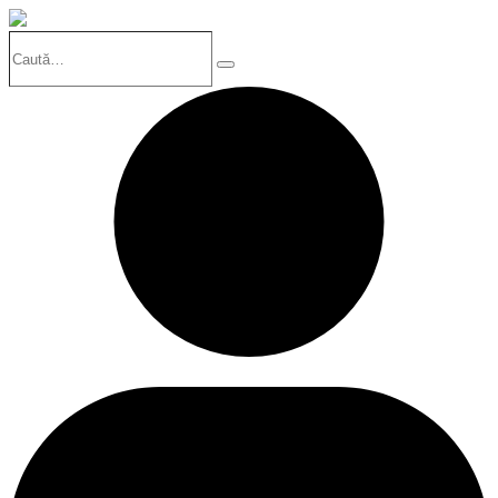
Caută…
Search