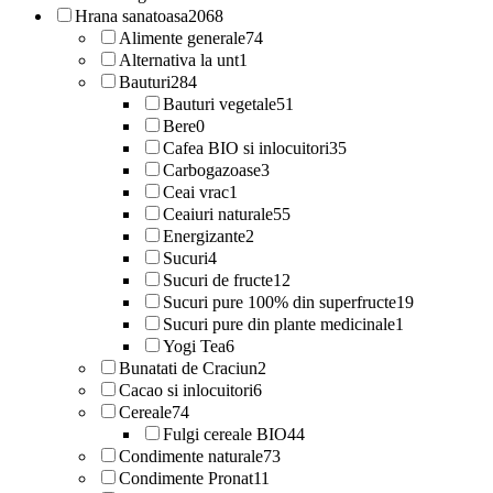
Hrana sanatoasa
2068
Alimente generale
74
Alternativa la unt
1
Bauturi
284
Bauturi vegetale
51
Bere
0
Cafea BIO si inlocuitori
35
Carbogazoase
3
Ceai vrac
1
Ceaiuri naturale
55
Energizante
2
Sucuri
4
Sucuri de fructe
12
Sucuri pure 100% din superfructe
19
Sucuri pure din plante medicinale
1
Yogi Tea
6
Bunatati de Craciun
2
Cacao si inlocuitori
6
Cereale
74
Fulgi cereale BIO
44
Condimente naturale
73
Condimente Pronat
11