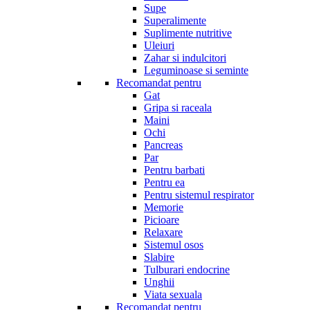
Supe
Superalimente
Suplimente nutritive
Uleiuri
Zahar si indulcitori
Leguminoase si seminte
Recomandat pentru
Gat
Gripa si raceala
Maini
Ochi
Pancreas
Par
Pentru barbati
Pentru ea
Pentru sistemul respirator
Memorie
Picioare
Relaxare
Sistemul osos
Slabire
Tulburari endocrine
Unghii
Viata sexuala
Recomandat pentru