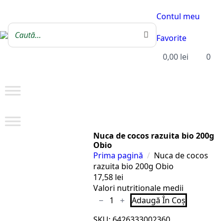
Contul meu
Favorite
0,00
lei
0
Nuca de cocos razuita bio 200g
Obio
Prima pagină
Nuca de cocos
razuita bio 200g Obio
17,58
lei
Valori nutritionale medii
Cantitate
Adaugă În Coș
Nuca
de
SKU:
6426333002360
cocos