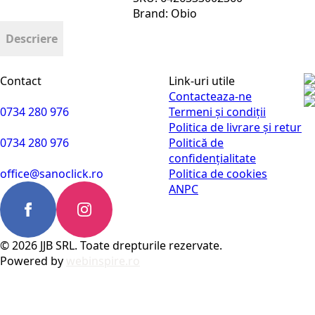
razuita
Brand:
Obio
bio
200g
Descriere
Obio
Contact
Link-uri utile
Contacteaza-ne
0734 280 976
Termeni și condiții
Politica de livrare și retur
0734 280 976
Politică de
confidențialitate
office@sanoclick.ro
Politica de cookies
ANPC
© 2026 JJB SRL. Toate drepturile rezervate.
Powered by
webinspire.ro