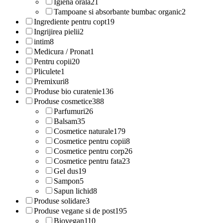
Igiena orala
21
Tampoane si absorbante bumbac organic
2
Ingrediente pentru copt
19
Ingrijirea pielii
2
intim
8
Medicura / Pronat
1
Pentru copii
20
Pliculete
1
Premixuri
8
Produse bio curatenie
136
Produse cosmetice
388
Parfumuri
26
Balsam
35
Cosmetice naturale
179
Cosmetice pentru copii
8
Cosmetice pentru corp
26
Cosmetice pentru fata
23
Gel dus
19
Sampon
5
Sapun lichid
8
Produse solidare
3
Produse vegane si de post
195
Biovegan
110