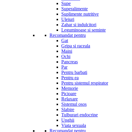
Supe
Superalimente
Suplimente nutritive
Uleiuri
Zahar si indulcitori
Leguminoase si seminte
Recomandat pentru
Gat
Gripa si raceala
Maini
Ochi
Pancreas
Par
Pentru barbati
Pentru ea
Pentru sistemul respirator
Memorie
Picioare
Relaxare
Sistemul osos
Slabire
Tulburari endocrine
Unghii
Viata sexuala
Recomandat pentru