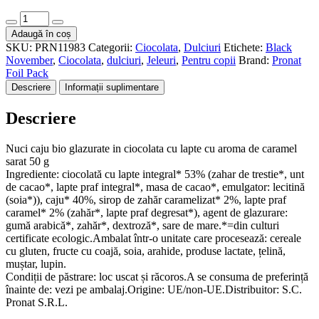
Cantitate
Nuci
Adaugă în coș
caju
SKU:
PRN11983
Categorii:
Ciocolata
,
Dulciuri
Etichete:
Black
bio
November
,
Ciocolata
,
dulciuri
,
Jeleuri
,
Pentru copii
Brand:
Pronat
glazurate
Foil Pack
in
Descriere
Informații suplimentare
ciocolata
cu
Descriere
lapte
cu
aroma
Nuci caju bio glazurate in ciocolata cu lapte cu aroma de caramel
de
sarat 50 g
caramel
Ingrediente: ciocolată cu lapte integral* 53% (zahar de trestie*, unt
sarat
de cacao*, lapte praf integral*, masa de cacao*, emulgator: lecitină
50g
(soia*)), caju* 40%, sirop de zahăr caramelizat* 2%, lapte praf
Pronat
caramel* 2% (zahăr*, lapte praf degresat*), agent de glazurare:
gumă arabică*, zahăr*, dextroză*, sare de mare.*=din culturi
certificate ecologic.Ambalat într-o unitate care procesează: cereale
cu gluten, fructe cu coajă, soia, arahide, produse lactate, țelină,
muștar, lupin.
Condiții de păstrare: loc uscat și răcoros.A se consuma de preferință
înainte de: vezi pe ambalaj.Origine: UE/non-UE.Distribuitor: S.C.
Pronat S.R.L.