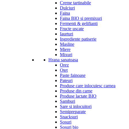
Creme tartinabile
Dulciuri
Faina
Faina BIO si premixuri
Fermenti & gelifianti
Fructe uscate
Iaurturi
Ingrediente patiserie
Masline
Miere
Mixuri
Hrana sanatoasa
Orez
Otet
Paste fainoase
Pateuri
Produse care inlocuiesc carnea
Produse din carne
Produse lactate BIO
Samburi
Sare si inlocuitori
Semipreparate
Snacksuri
Sosuri
Sosuri bio