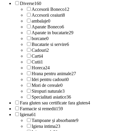
Diverse
160
Accesorii Boneco
12
Accesorii ceaiuri
8
ambalaje
0
Aparate Boneco
6
Aparate in bucatarie
29
borcane
0
Bucatarie si servire
6
Cadouri
2
Carti
4
Cutii
1
Horeca
24
Hrana pentru animale
27
Idei pentru cadouri
0
Mori de cereale
0
Siropuri naturale
3
Specialitati asiatice
36
Fara gluten sau certificate fara gluten
4
Farmacie si remedii
159
Igiena
61
Tampoane și absorbante
9
Igiena intima
23