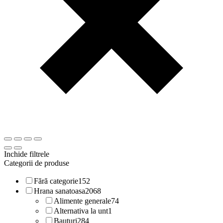
Inchide filtrele
Categorii de produse
Fără categorie
152
Hrana sanatoasa
2068
Alimente generale
74
Alternativa la unt
1
Bauturi
284