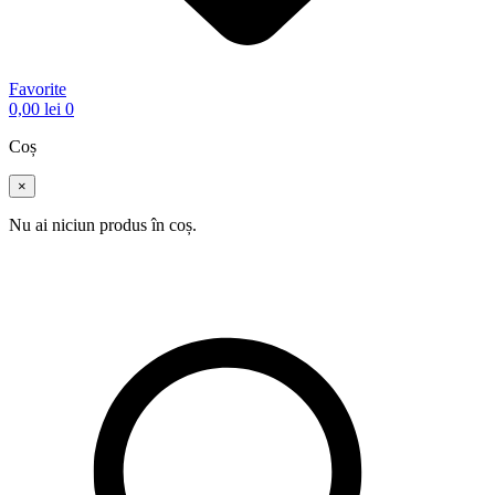
Favorite
0,00
lei
0
Coș
×
Nu ai niciun produs în coș.