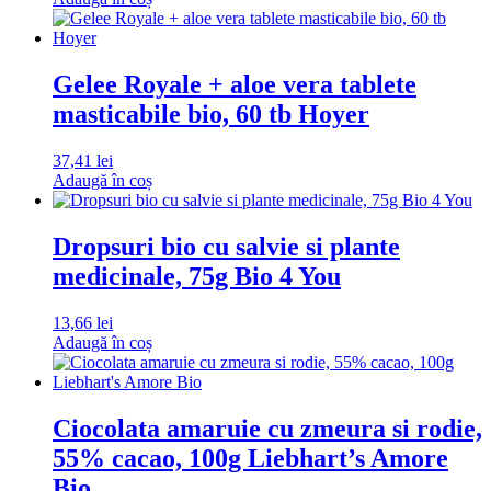
Gelee Royale + aloe vera tablete
masticabile bio, 60 tb Hoyer
37,41
lei
Adaugă în coș
Dropsuri bio cu salvie si plante
medicinale, 75g Bio 4 You
13,66
lei
Adaugă în coș
Ciocolata amaruie cu zmeura si rodie,
55% cacao, 100g Liebhart’s Amore
Bio