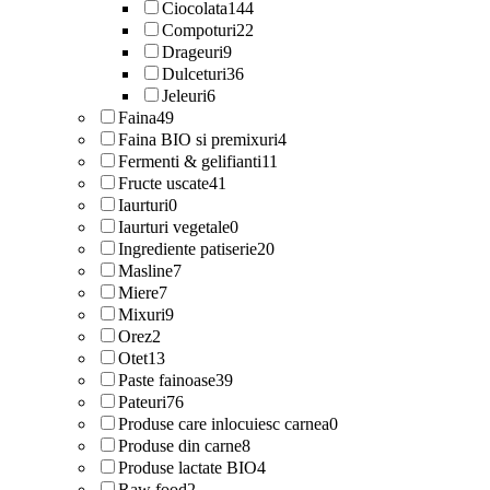
Ciocolata
144
Compoturi
22
Drageuri
9
Dulceturi
36
Jeleuri
6
Faina
49
Faina BIO si premixuri
4
Fermenti & gelifianti
11
Fructe uscate
41
Iaurturi
0
Iaurturi vegetale
0
Ingrediente patiserie
20
Masline
7
Miere
7
Mixuri
9
Orez
2
Otet
13
Paste fainoase
39
Pateuri
76
Produse care inlocuiesc carnea
0
Produse din carne
8
Produse lactate BIO
4
Raw food
2