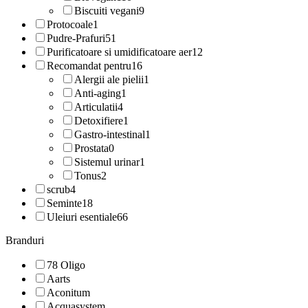
Biscuiti vegani
9
Protocoale
1
Pudre-Prafuri
51
Purificatoare si umidificatoare aer
12
Recomandat pentru
16
Alergii ale pielii
1
Anti-aging
1
Articulatii
4
Detoxifiere
1
Gastro-intestinal
1
Prostata
0
Sistemul urinar
1
Tonus
2
scrub
4
Seminte
18
Uleiuri esentiale
66
Branduri
78 Oligo
Aarts
Aconitum
Acquasystem