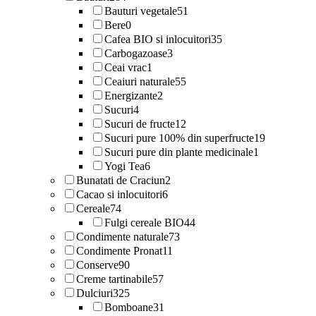
Bauturi vegetale
51
Bere
0
Cafea BIO si inlocuitori
35
Carbogazoase
3
Ceai vrac
1
Ceaiuri naturale
55
Energizante
2
Sucuri
4
Sucuri de fructe
12
Sucuri pure 100% din superfructe
19
Sucuri pure din plante medicinale
1
Yogi Tea
6
Bunatati de Craciun
2
Cacao si inlocuitori
6
Cereale
74
Fulgi cereale BIO
44
Condimente naturale
73
Condimente Pronat
11
Conserve
90
Creme tartinabile
57
Dulciuri
325
Bomboane
31