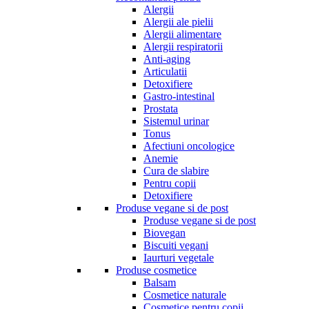
Alergii
Alergii ale pielii
Alergii alimentare
Alergii respiratorii
Anti-aging
Articulatii
Detoxifiere
Gastro-intestinal
Prostata
Sistemul urinar
Tonus
Afectiuni oncologice
Anemie
Cura de slabire
Pentru copii
Detoxifiere
Produse vegane si de post
Produse vegane si de post
Biovegan
Biscuiti vegani
Iaurturi vegetale
Produse cosmetice
Balsam
Cosmetice naturale
Cosmetice pentru copii