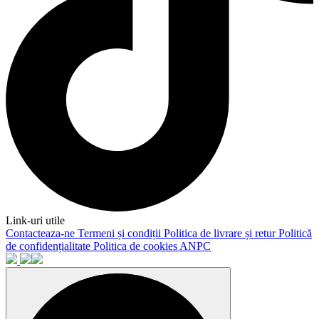
Link-uri utile
Contacteaza-ne
Termeni și condiții
Politica de livrare și retur
Politică
de confidențialitate
Politica de cookies
ANPC