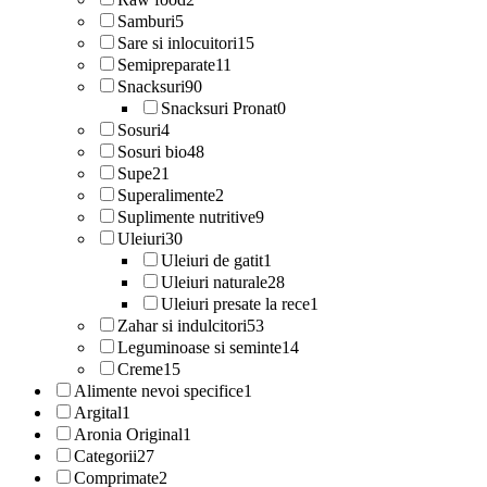
Samburi
5
Sare si inlocuitori
15
Semipreparate
11
Snacksuri
90
Snacksuri Pronat
0
Sosuri
4
Sosuri bio
48
Supe
21
Superalimente
2
Suplimente nutritive
9
Uleiuri
30
Uleiuri de gatit
1
Uleiuri naturale
28
Uleiuri presate la rece
1
Zahar si indulcitori
53
Leguminoase si seminte
14
Creme
15
Alimente nevoi specifice
1
Argital
1
Aronia Original
1
Categorii
27
Comprimate
2