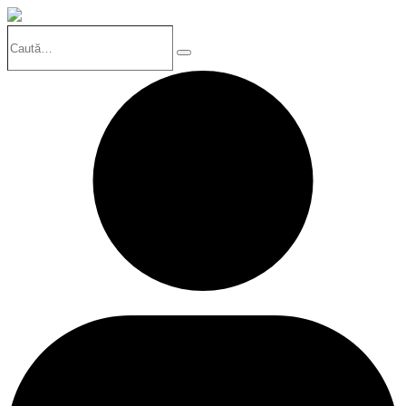
Caută…
Search