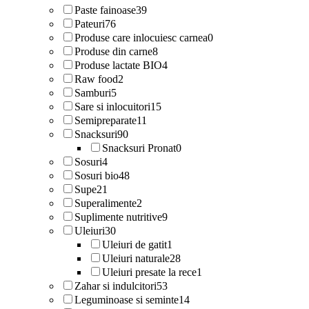
Paste fainoase
39
Pateuri
76
Produse care inlocuiesc carnea
0
Produse din carne
8
Produse lactate BIO
4
Raw food
2
Samburi
5
Sare si inlocuitori
15
Semipreparate
11
Snacksuri
90
Snacksuri Pronat
0
Sosuri
4
Sosuri bio
48
Supe
21
Superalimente
2
Suplimente nutritive
9
Uleiuri
30
Uleiuri de gatit
1
Uleiuri naturale
28
Uleiuri presate la rece
1
Zahar si indulcitori
53
Leguminoase si seminte
14