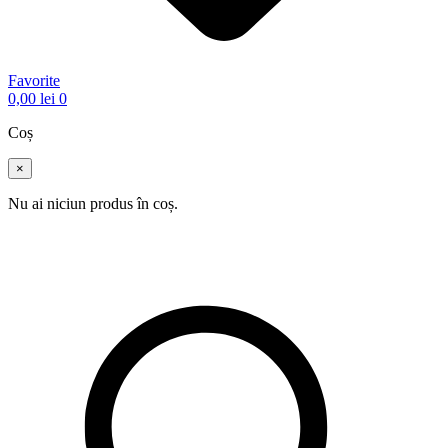
Favorite
0,00
lei
0
Coș
×
Nu ai niciun produs în coș.