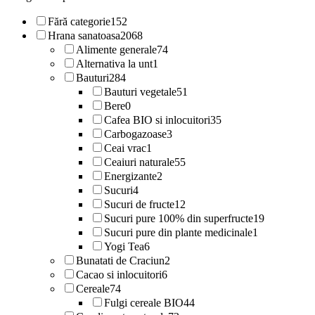
Fără categorie
152
Hrana sanatoasa
2068
Alimente generale
74
Alternativa la unt
1
Bauturi
284
Bauturi vegetale
51
Bere
0
Cafea BIO si inlocuitori
35
Carbogazoase
3
Ceai vrac
1
Ceaiuri naturale
55
Energizante
2
Sucuri
4
Sucuri de fructe
12
Sucuri pure 100% din superfructe
19
Sucuri pure din plante medicinale
1
Yogi Tea
6
Bunatati de Craciun
2
Cacao si inlocuitori
6
Cereale
74
Fulgi cereale BIO
44