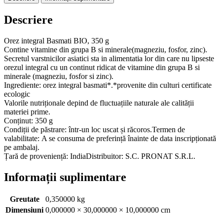
Pronat
Descriere
Orez integral Basmati BIO, 350 g
Contine vitamine din grupa B si minerale(magneziu, fosfor, zinc).
Secretul varstnicilor asiatici sta in alimentatia lor din care nu lipseste
orezul integral cu un continut ridicat de vitamine din grupa B si
minerale (magneziu, fosfor si zinc).
Ingrediente: orez integral basmati*.*provenite din culturi certificate
ecologic
Valorile nutriționale depind de fluctuațiile naturale ale calității
materiei prime.
Conținut: 350 g
Condiții de păstrare: într-un loc uscat și răcoros.Termen de
valabilitate: A se consuma de preferință înainte de data inscripționată
pe ambalaj.
Țară de proveniență: IndiaDistribuitor: S.C. PRONAT S.R.L.
Informații suplimentare
Greutate
0,350000 kg
Dimensiuni
0,000000 × 30,000000 × 10,000000 cm