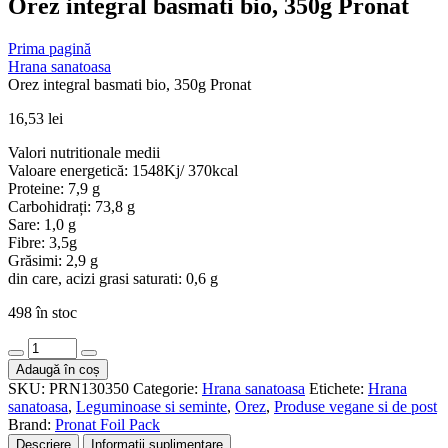
Orez integral basmati bio, 350g Pronat
Prima pagină
Hrana sanatoasa
Orez integral basmati bio, 350g Pronat
16,53
lei
Valori nutritionale medii
Valoare energetică: 1548Kj/ 370kcal
Proteine: 7,9 g
Carbohidrați: 73,8 g
Sare: 1,0 g
Fibre: 3,5g
Grăsimi: 2,9 g
din care, acizi grasi saturati: 0,6 g
498 în stoc
Cantitate
Orez
Adaugă în coș
integral
SKU:
PRN130350
Categorie:
Hrana sanatoasa
Etichete:
Hrana
basmati
sanatoasa
,
Leguminoase si seminte
,
Orez
,
Produse vegane si de post
bio,
Brand:
Pronat Foil Pack
350g
Descriere
Informații suplimentare