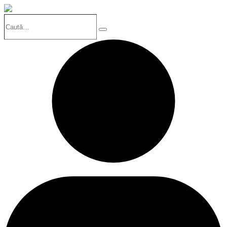
Caută…
Search