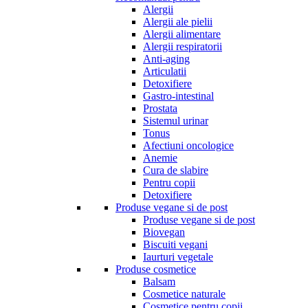
Alergii
Alergii ale pielii
Alergii alimentare
Alergii respiratorii
Anti-aging
Articulatii
Detoxifiere
Gastro-intestinal
Prostata
Sistemul urinar
Tonus
Afectiuni oncologice
Anemie
Cura de slabire
Pentru copii
Detoxifiere
Produse vegane si de post
Produse vegane si de post
Biovegan
Biscuiti vegani
Iaurturi vegetale
Produse cosmetice
Balsam
Cosmetice naturale
Cosmetice pentru copii