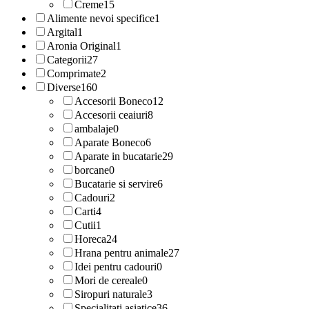
Creme
15
Alimente nevoi specifice
1
Argital
1
Aronia Original
1
Categorii
27
Comprimate
2
Diverse
160
Accesorii Boneco
12
Accesorii ceaiuri
8
ambalaje
0
Aparate Boneco
6
Aparate in bucatarie
29
borcane
0
Bucatarie si servire
6
Cadouri
2
Carti
4
Cutii
1
Horeca
24
Hrana pentru animale
27
Idei pentru cadouri
0
Mori de cereale
0
Siropuri naturale
3
Specialitati asiatice
36