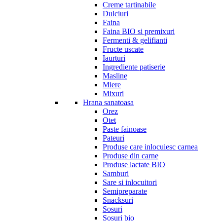
Creme tartinabile
Dulciuri
Faina
Faina BIO si premixuri
Fermenti & gelifianti
Fructe uscate
Iaurturi
Ingrediente patiserie
Masline
Miere
Mixuri
Hrana sanatoasa
Orez
Otet
Paste fainoase
Pateuri
Produse care inlocuiesc carnea
Produse din carne
Produse lactate BIO
Samburi
Sare si inlocuitori
Semipreparate
Snacksuri
Sosuri
Sosuri bio