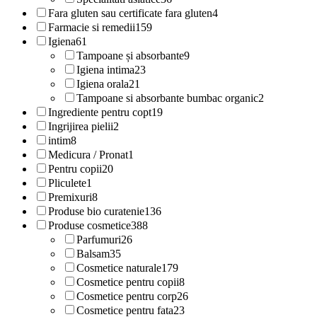
Fara gluten sau certificate fara gluten
4
Farmacie si remedii
159
Igiena
61
Tampoane și absorbante
9
Igiena intima
23
Igiena orala
21
Tampoane si absorbante bumbac organic
2
Ingrediente pentru copt
19
Ingrijirea pielii
2
intim
8
Medicura / Pronat
1
Pentru copii
20
Pliculete
1
Premixuri
8
Produse bio curatenie
136
Produse cosmetice
388
Parfumuri
26
Balsam
35
Cosmetice naturale
179
Cosmetice pentru copii
8
Cosmetice pentru corp
26
Cosmetice pentru fata
23