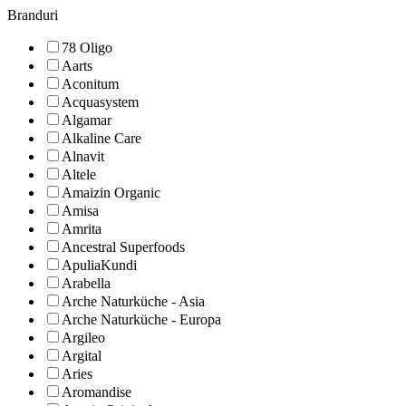
Branduri
78 Oligo
Aarts
Aconitum
Acquasystem
Algamar
Alkaline Care
Alnavit
Altele
Amaizin Organic
Amisa
Amrita
Ancestral Superfoods
ApuliaKundi
Arabella
Arche Naturküche - Asia
Arche Naturküche - Europa
Argileo
Argital
Aries
Aromandise