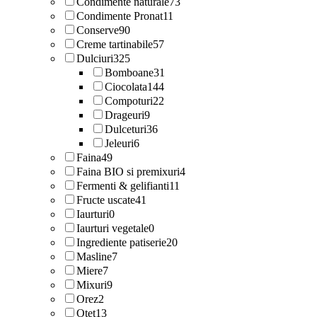
Condimente naturale
73
Condimente Pronat
11
Conserve
90
Creme tartinabile
57
Dulciuri
325
Bomboane
31
Ciocolata
144
Compoturi
22
Drageuri
9
Dulceturi
36
Jeleuri
6
Faina
49
Faina BIO si premixuri
4
Fermenti & gelifianti
11
Fructe uscate
41
Iaurturi
0
Iaurturi vegetale
0
Ingrediente patiserie
20
Masline
7
Miere
7
Mixuri
9
Orez
2
Otet
13