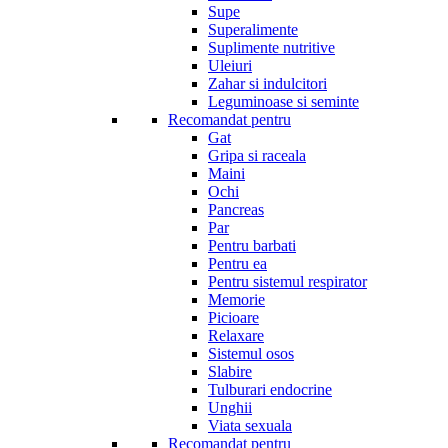
Supe
Superalimente
Suplimente nutritive
Uleiuri
Zahar si indulcitori
Leguminoase si seminte
Recomandat pentru
Gat
Gripa si raceala
Maini
Ochi
Pancreas
Par
Pentru barbati
Pentru ea
Pentru sistemul respirator
Memorie
Picioare
Relaxare
Sistemul osos
Slabire
Tulburari endocrine
Unghii
Viata sexuala
Recomandat pentru