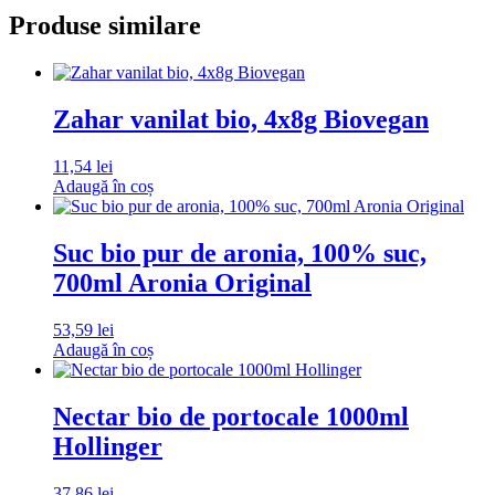
Produse similare
Zahar vanilat bio, 4x8g Biovegan
11,54
lei
Adaugă în coș
Suc bio pur de aronia, 100% suc,
700ml Aronia Original
53,59
lei
Adaugă în coș
Nectar bio de portocale 1000ml
Hollinger
37,86
lei