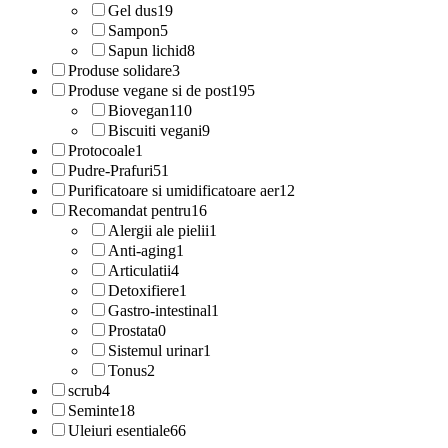
Gel dus
19
Sampon
5
Sapun lichid
8
Produse solidare
3
Produse vegane si de post
195
Biovegan
110
Biscuiti vegani
9
Protocoale
1
Pudre-Prafuri
51
Purificatoare si umidificatoare aer
12
Recomandat pentru
16
Alergii ale pielii
1
Anti-aging
1
Articulatii
4
Detoxifiere
1
Gastro-intestinal
1
Prostata
0
Sistemul urinar
1
Tonus
2
scrub
4
Seminte
18
Uleiuri esentiale
66