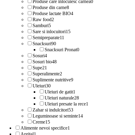
Produse care inlocuiesc carnea
0
Produse din carne
8
Produse lactate BIO
4
Raw food
2
Samburi
5
Sare si inlocuitori
15
Semipreparate
11
Snacksuri
90
Snacksuri Pronat
0
Sosuri
4
Sosuri bio
48
Supe
21
Superalimente
2
Suplimente nutritive
9
Uleiuri
30
Uleiuri de gatit
1
Uleiuri naturale
28
Uleiuri presate la rece
1
Zahar si indulcitori
53
Leguminoase si seminte
14
Creme
15
Alimente nevoi specifice
1
Argital
1