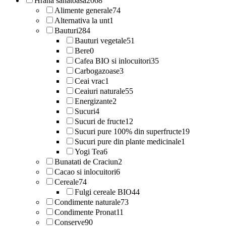
Hrana sanatoasa
2068
Alimente generale
74
Alternativa la unt
1
Bauturi
284
Bauturi vegetale
51
Bere
0
Cafea BIO si inlocuitori
35
Carbogazoase
3
Ceai vrac
1
Ceaiuri naturale
55
Energizante
2
Sucuri
4
Sucuri de fructe
12
Sucuri pure 100% din superfructe
19
Sucuri pure din plante medicinale
1
Yogi Tea
6
Bunatati de Craciun
2
Cacao si inlocuitori
6
Cereale
74
Fulgi cereale BIO
44
Condimente naturale
73
Condimente Pronat
11
Conserve
90