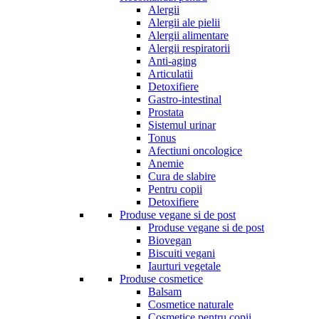
Alergii
Alergii ale pielii
Alergii alimentare
Alergii respiratorii
Anti-aging
Articulatii
Detoxifiere
Gastro-intestinal
Prostata
Sistemul urinar
Tonus
Afectiuni oncologice
Anemie
Cura de slabire
Pentru copii
Detoxifiere
Produse vegane si de post
Produse vegane si de post
Biovegan
Biscuiti vegani
Iaurturi vegetale
Produse cosmetice
Balsam
Cosmetice naturale
Cosmetice pentru copii