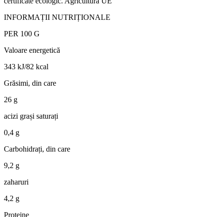
certificate ecologic. Agricultură UE
INFORMAȚII NUTRIȚIONALE
PER 100 G
Valoare energetică
343 kJ/82 kcal
Grăsimi, din care
26 g
acizi grași saturați
0,4 g
Carbohidrați, din care
9,2 g
zaharuri
4,2 g
Proteine