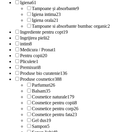
Igiena
61
Tampoane și absorbante
9
Igiena intima
23
Igiena orala
21
Tampoane si absorbante bumbac organic
2
Ingrediente pentru copt
19
Ingrijirea pielii
2
intim
8
Medicura / Pronat
1
Pentru copii
20
Pliculete
1
Premixuri
8
Produse bio curatenie
136
Produse cosmetice
388
Parfumuri
26
Balsam
35
Cosmetice naturale
179
Cosmetice pentru copii
8
Cosmetice pentru corp
26
Cosmetice pentru fata
23
Gel dus
19
Sampon
5