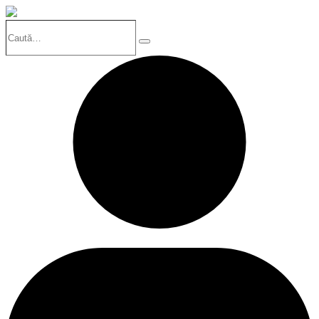
Caută…
Search