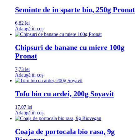
Seminte de in sparte bio, 250g Pronat
6,82
lei
Adaugă în coș
Chipsuri de banane cu miere 100g
Pronat
7,73
lei
Adaugă în coș
Tofu bio cu ardei, 200g Soyavit
17,07
lei
Adaugă în coș
Coaja de portocala bio rasa, 9g
Biovegan