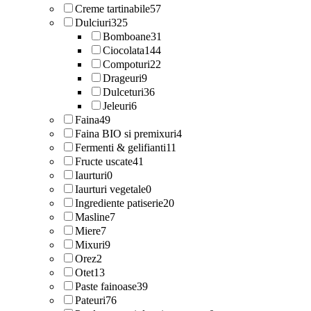
Creme tartinabile
57
Dulciuri
325
Bomboane
31
Ciocolata
144
Compoturi
22
Drageuri
9
Dulceturi
36
Jeleuri
6
Faina
49
Faina BIO si premixuri
4
Fermenti & gelifianti
11
Fructe uscate
41
Iaurturi
0
Iaurturi vegetale
0
Ingrediente patiserie
20
Masline
7
Miere
7
Mixuri
9
Orez
2
Otet
13
Paste fainoase
39
Pateuri
76