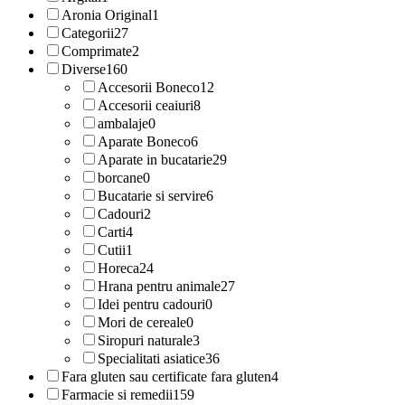
Aronia Original
1
Categorii
27
Comprimate
2
Diverse
160
Accesorii Boneco
12
Accesorii ceaiuri
8
ambalaje
0
Aparate Boneco
6
Aparate in bucatarie
29
borcane
0
Bucatarie si servire
6
Cadouri
2
Carti
4
Cutii
1
Horeca
24
Hrana pentru animale
27
Idei pentru cadouri
0
Mori de cereale
0
Siropuri naturale
3
Specialitati asiatice
36
Fara gluten sau certificate fara gluten
4
Farmacie si remedii
159