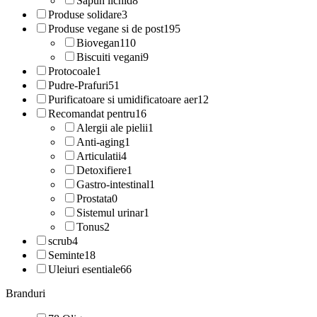
Sapun lichid
8
Produse solidare
3
Produse vegane si de post
195
Biovegan
110
Biscuiti vegani
9
Protocoale
1
Pudre-Prafuri
51
Purificatoare si umidificatoare aer
12
Recomandat pentru
16
Alergii ale pielii
1
Anti-aging
1
Articulatii
4
Detoxifiere
1
Gastro-intestinal
1
Prostata
0
Sistemul urinar
1
Tonus
2
scrub
4
Seminte
18
Uleiuri esentiale
66
Branduri