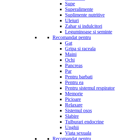
Supe
Superalimente
Suplimente nutritive
Uleiuri
Zahar si indulcitori
Leguminoase si seminte
Recomandat pentru
Gat
Gripa si raceala
Maini
Ochi
Pancreas
Par
Pentru barbati
Pentru ea
Pentru sistemul respirator
Memorie
Picioare
Relaxare
Sistemul osos
Slabire
Tulburari endocrine
Unghii
Viata sexuala
Recomandat pentru