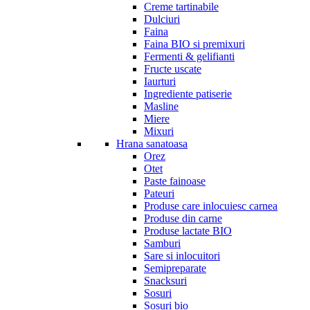
Creme tartinabile
Dulciuri
Faina
Faina BIO si premixuri
Fermenti & gelifianti
Fructe uscate
Iaurturi
Ingrediente patiserie
Masline
Miere
Mixuri
Hrana sanatoasa
Orez
Otet
Paste fainoase
Pateuri
Produse care inlocuiesc carnea
Produse din carne
Produse lactate BIO
Samburi
Sare si inlocuitori
Semipreparate
Snacksuri
Sosuri
Sosuri bio