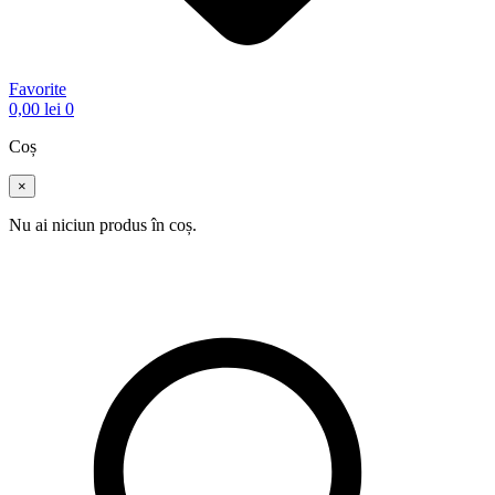
Favorite
0,00
lei
0
Coș
×
Nu ai niciun produs în coș.