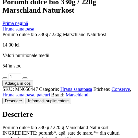
Porumb dulce bio 330g / 220g
Marschland Naturkost
Prima pagină
Hrana sanatoasa
Porumb dulce bio 330g / 220g Marschland Naturkost
14,00
lei
Valori nutritionale medii
54 în stoc
Cantitate
Porumb
Adaugă în coș
dulce
SKU:
MN650447
Categorie:
Hrana sanatoasa
Etichete:
Conserve
,
bio
Hrana sanatoasa
,
pateuri
Brand:
Marschland
330g
Descriere
Informații suplimentare
/
220g
Descriere
Marschland
Naturkost
Porumb dulce bio 330 g / 220 g Marschland Naturkost
INGREDIENTE: porumb*, apă, sare de mare.*= din culturi