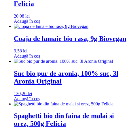
Felicia
20,08
lei
Adaugă în coș
Coaja de lamaie bio rasa, 9g Biovegan
9,58
lei
Adaugă în coș
Suc bio pur de aronia, 100% suc, 3l
Aronia Original
130,26
lei
Adaugă în coș
Spaghetti bio din faina de malai si
orez, 500g Felicia