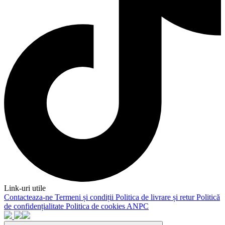
Link-uri utile
Contacteaza-ne
Termeni și condiții
Politica de livrare și retur
Politică
de confidențialitate
Politica de cookies
ANPC