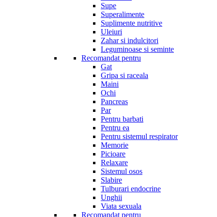
Supe
Superalimente
Suplimente nutritive
Uleiuri
Zahar si indulcitori
Leguminoase si seminte
Recomandat pentru
Gat
Gripa si raceala
Maini
Ochi
Pancreas
Par
Pentru barbati
Pentru ea
Pentru sistemul respirator
Memorie
Picioare
Relaxare
Sistemul osos
Slabire
Tulburari endocrine
Unghii
Viata sexuala
Recomandat pentru