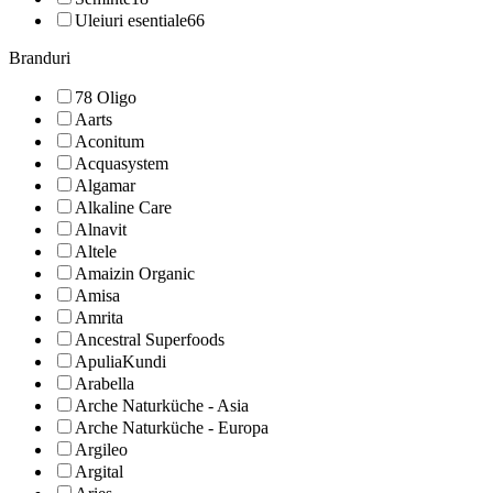
Uleiuri esentiale
66
Branduri
78 Oligo
Aarts
Aconitum
Acquasystem
Algamar
Alkaline Care
Alnavit
Altele
Amaizin Organic
Amisa
Amrita
Ancestral Superfoods
ApuliaKundi
Arabella
Arche Naturküche - Asia
Arche Naturküche - Europa
Argileo
Argital