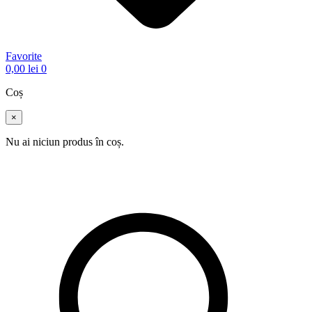
Favorite
0,00
lei
0
Coș
×
Nu ai niciun produs în coș.