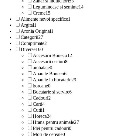
Zahar si indulcitori
53
Leguminoase si seminte
14
Creme
15
Alimente nevoi specifice
1
Argital
1
Aronia Original
1
Categorii
27
Comprimate
2
Diverse
160
Accesorii Boneco
12
Accesorii ceaiuri
8
ambalaje
0
Aparate Boneco
6
Aparate in bucatarie
29
borcane
0
Bucatarie si servire
6
Cadouri
2
Carti
4
Cutii
1
Horeca
24
Hrana pentru animale
27
Idei pentru cadouri
0
Mori de cereale
0