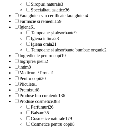
Siropuri naturale
3
Specialitati asiatice
36
Fara gluten sau certificate fara gluten
4
Farmacie si remedii
159
Igiena
61
Tampoane și absorbante
9
Igiena intima
23
Igiena orala
21
Tampoane si absorbante bumbac organic
2
Ingrediente pentru copt
19
Ingrijirea pielii
2
intim
8
Medicura / Pronat
1
Pentru copii
20
Pliculete
1
Premixuri
8
Produse bio curatenie
136
Produse cosmetice
388
Parfumuri
26
Balsam
35
Cosmetice naturale
179
Cosmetice pentru copii
8