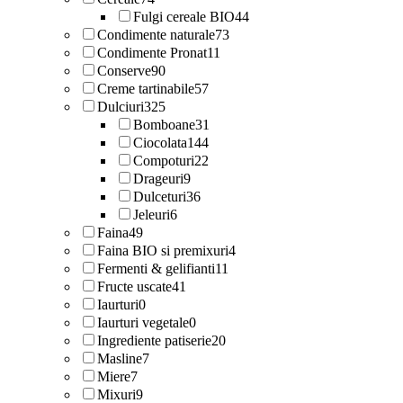
Fulgi cereale BIO
44
Condimente naturale
73
Condimente Pronat
11
Conserve
90
Creme tartinabile
57
Dulciuri
325
Bomboane
31
Ciocolata
144
Compoturi
22
Drageuri
9
Dulceturi
36
Jeleuri
6
Faina
49
Faina BIO si premixuri
4
Fermenti & gelifianti
11
Fructe uscate
41
Iaurturi
0
Iaurturi vegetale
0
Ingrediente patiserie
20
Masline
7
Miere
7
Mixuri
9