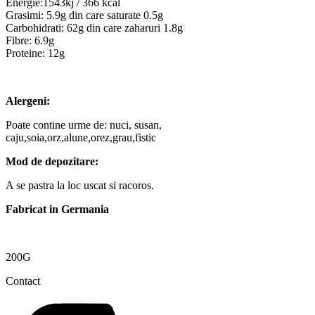
Energie:1543kj / 366 kcal
Grasimi: 5.9g din care saturate 0.5g
Carbohidrati: 62g din care zaharuri 1.8g
Fibre: 6.9g
Proteine: 12g
Alergeni:
Poate contine urme de: nuci, susan,
caju,soia,orz,alune,orez,grau,fistic
Mod de depozitare:
A se pastra la loc uscat si racoros.
Fabricat in Germania
200G
Contact