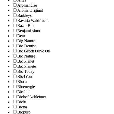
Aries
Aromandise
Aronia Original
Barkleys
Bavaria Waldfrucht
Bazar Bio
Benjamissimo
Bettr
Big Nature
Bio Dentist
Bio Green Olive Oil
Bio Nature
Bio Planet
Bio Planete
Bio Today
Bio4You
Bioca
Bioenergie
Biofood
Biohof Achleitner
Biolu
Biona
Biopuro