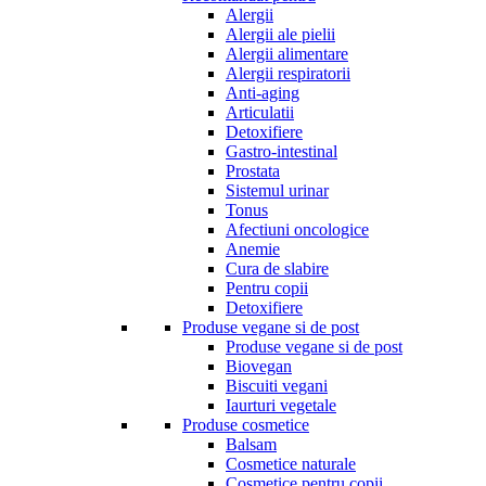
Alergii
Alergii ale pielii
Alergii alimentare
Alergii respiratorii
Anti-aging
Articulatii
Detoxifiere
Gastro-intestinal
Prostata
Sistemul urinar
Tonus
Afectiuni oncologice
Anemie
Cura de slabire
Pentru copii
Detoxifiere
Produse vegane si de post
Produse vegane si de post
Biovegan
Biscuiti vegani
Iaurturi vegetale
Produse cosmetice
Balsam
Cosmetice naturale
Cosmetice pentru copii