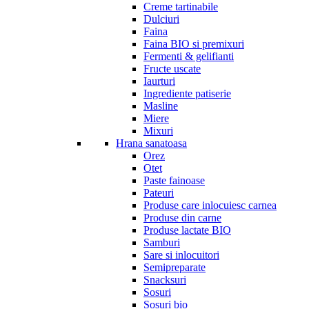
Creme tartinabile
Dulciuri
Faina
Faina BIO si premixuri
Fermenti & gelifianti
Fructe uscate
Iaurturi
Ingrediente patiserie
Masline
Miere
Mixuri
Hrana sanatoasa
Orez
Otet
Paste fainoase
Pateuri
Produse care inlocuiesc carnea
Produse din carne
Produse lactate BIO
Samburi
Sare si inlocuitori
Semipreparate
Snacksuri
Sosuri
Sosuri bio