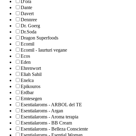
D'ora
Dante
Davert
Dennree
Dr. Goerg
Dr.Soda
Dragon Superfoods
Ecomil
Ecomil - Iaurturi vegane
Ecos
Eden
Ehrenwort
Eliah Sahil
Enelca
Epikouros
Erdbar
Erntesegen
Esentialaroms - ARBOL del TE
Esentialaroms - Argan
Esentialaroms - Aroma terapia
Esentialaroms - BB Cream
Esentialaroms - Belleza Consciente
Esentialaroms - Esential Woman