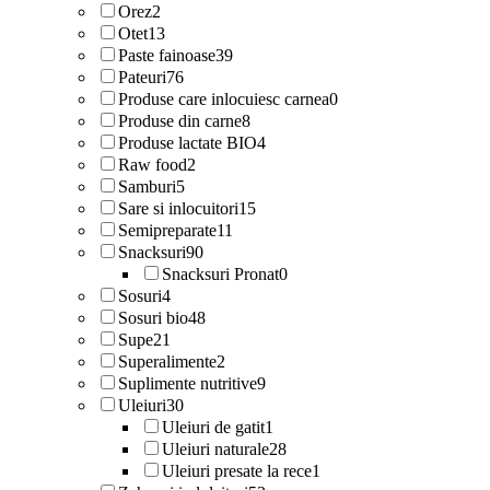
Orez
2
Otet
13
Paste fainoase
39
Pateuri
76
Produse care inlocuiesc carnea
0
Produse din carne
8
Produse lactate BIO
4
Raw food
2
Samburi
5
Sare si inlocuitori
15
Semipreparate
11
Snacksuri
90
Snacksuri Pronat
0
Sosuri
4
Sosuri bio
48
Supe
21
Superalimente
2
Suplimente nutritive
9
Uleiuri
30
Uleiuri de gatit
1
Uleiuri naturale
28
Uleiuri presate la rece
1