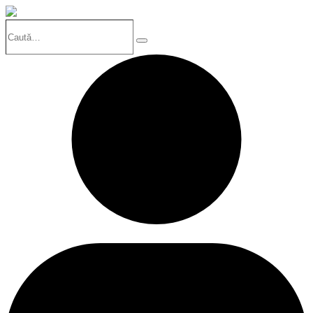
Caută…
Search