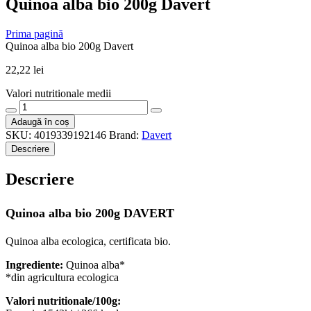
Quinoa alba bio 200g Davert
Prima pagină
Quinoa alba bio 200g Davert
22,22
lei
Valori nutritionale medii
Cantitate
Quinoa
Adaugă în coș
alba
SKU:
4019339192146
Brand:
Davert
bio
Descriere
200g
Davert
Descriere
Quinoa alba bio 200g DAVERT
Quinoa alba ecologica, certificata bio.
Ingrediente:
Quinoa alba*
*din agricultura ecologica
Valori nutritionale/100g: