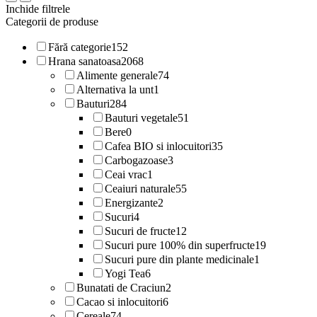
Inchide filtrele
Categorii de produse
Fără categorie
152
Hrana sanatoasa
2068
Alimente generale
74
Alternativa la unt
1
Bauturi
284
Bauturi vegetale
51
Bere
0
Cafea BIO si inlocuitori
35
Carbogazoase
3
Ceai vrac
1
Ceaiuri naturale
55
Energizante
2
Sucuri
4
Sucuri de fructe
12
Sucuri pure 100% din superfructe
19
Sucuri pure din plante medicinale
1
Yogi Tea
6
Bunatati de Craciun
2
Cacao si inlocuitori
6
Cereale
74