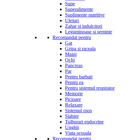
Supe
Superalimente
Suplimente nutritive
Uleiuri
Zahar si indulcitori
Leguminoase si seminte
Recomandat pentru
Gat
Gripa si raceala
Maini
Ochi
Pancreas
Par
Pentru barbati
Pentru ea
Pentru sistemul respirator
Memorie
Picioare
Relaxare
Sistemul osos
Slabire
Tulburari endocrine
Unghii
Viata sexuala
Recomandat pentru