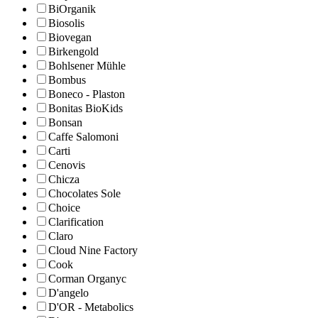
BiOrganik
Biosolis
Biovegan
Birkengold
Bohlsener Mühle
Bombus
Boneco - Plaston
Bonitas BioKids
Bonsan
Caffe Salomoni
Carti
Cenovis
Chicza
Chocolates Sole
Choice
Clarification
Claro
Cloud Nine Factory
Cook
Corman Organyc
D'angelo
D'OR - Metabolics