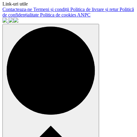
Link-uri utile
Contacteaza-ne
Termeni și condiții
Politica de livrare și retur
Politică
de confidențialitate
Politica de cookies
ANPC