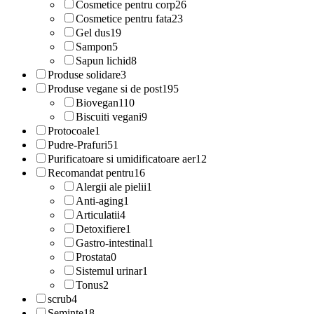
Cosmetice pentru corp
26
Cosmetice pentru fata
23
Gel dus
19
Sampon
5
Sapun lichid
8
Produse solidare
3
Produse vegane si de post
195
Biovegan
110
Biscuiti vegani
9
Protocoale
1
Pudre-Prafuri
51
Purificatoare si umidificatoare aer
12
Recomandat pentru
16
Alergii ale pielii
1
Anti-aging
1
Articulatii
4
Detoxifiere
1
Gastro-intestinal
1
Prostata
0
Sistemul urinar
1
Tonus
2
scrub
4
Seminte
18