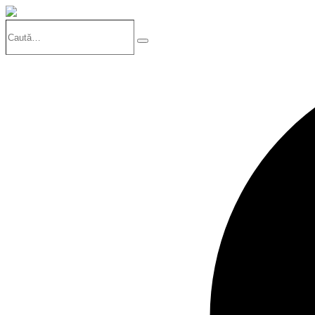
Caută…
Search