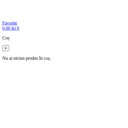
Favorite
0,00
lei
0
Coș
×
Nu ai niciun produs în coș.