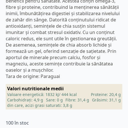
beneficii pentru sănătate. Acestea conțin omega-3,
fibre și proteine, contribuind la menținerea sănătății
inimii, îmbunătățirea digestiei și stabilizarea nivelului
de zahăr din sânge. Datorită conținutului ridicat de
antioxidanți, semințele de chia susțin sistemul
imunitar și combat stresul oxidativ. Cu un conținut
caloric redus, ele sunt utile în gestionarea greutății.
De asemenea, semințele de chia absorb lichide și
formează un gel, oferind senzație de sațietate. Prin
aportul de minerale precum calciu, fosfor și
magneziu, aceste semințe contribuie la sănătatea
oaselor și a mușchilor.
Tara de origine: Paraguai
Valori nutritionale medii
Valoare energetică: 1832 kJ/ 444 kcal
Proteine: 20,4 g
Carbohidrați: 4,9 g
Sare: 0 g
Fibre: 31,4 g
Grăsimi: 31,1 g
din care, acizi grasi saturati: 3,8 g
100 în stoc