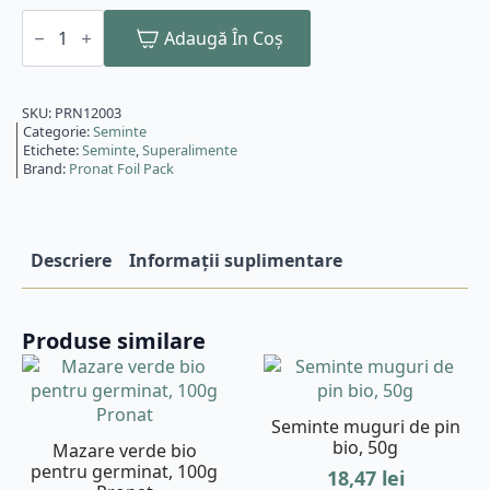
Cantitate
Seminte
Adaugă În Coș
de
chia
bio,
1000g
SKU:
PRN12003
Pronat
Categorie:
Seminte
Etichete:
Seminte
,
Superalimente
Brand:
Pronat Foil Pack
Descriere
Informații suplimentare
Produse similare
Seminte muguri de pin
bio, 50g
Mazare verde bio
pentru germinat, 100g
18,47
lei