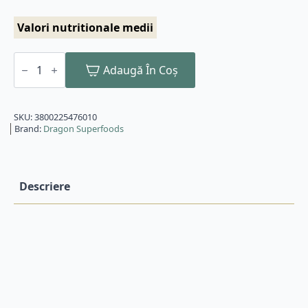
Valori nutritionale medii
Cantitate
Seminte
Adaugă În Coș
de
chia
bio
200g
SKU:
3800225476010
Dragon
Brand:
Dragon Superfoods
Superfoods
Descriere