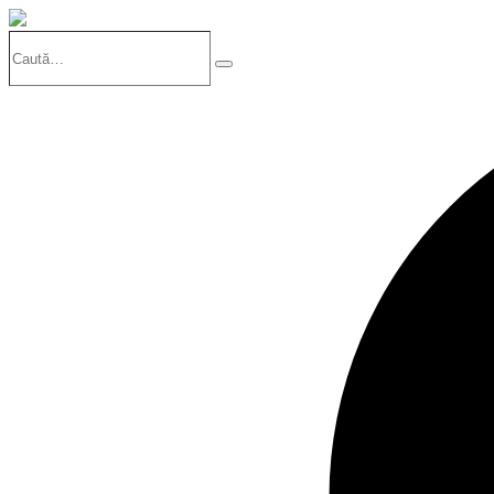
Caută…
Search