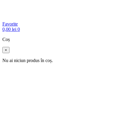
Favorite
0,00
lei
0
Coș
×
Nu ai niciun produs în coș.