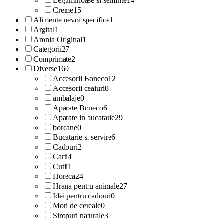
Leguminoase si seminte
14
Creme
15
Alimente nevoi specifice
1
Argital
1
Aronia Original
1
Categorii
27
Comprimate
2
Diverse
160
Accesorii Boneco
12
Accesorii ceaiuri
8
ambalaje
0
Aparate Boneco
6
Aparate in bucatarie
29
borcane
0
Bucatarie si servire
6
Cadouri
2
Carti
4
Cutii
1
Horeca
24
Hrana pentru animale
27
Idei pentru cadouri
0
Mori de cereale
0
Siropuri naturale
3