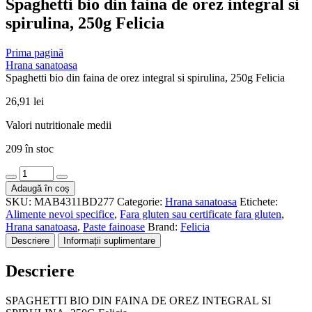
Spaghetti bio din faina de orez integral si
spirulina, 250g Felicia
Prima pagină
Hrana sanatoasa
Spaghetti bio din faina de orez integral si spirulina, 250g Felicia
26,91
lei
Valori nutritionale medii
209 în stoc
Cantitate
Spaghetti
Adaugă în coș
bio
SKU:
MAB4311BD277
Categorie:
Hrana sanatoasa
Etichete:
din
Alimente nevoi specifice
,
Fara gluten sau certificate fara gluten
,
faina
Hrana sanatoasa
,
Paste fainoase
Brand:
Felicia
de
Descriere
Informații suplimentare
orez
integral
Descriere
si
spirulina,
250g
SPAGHETTI BIO DIN FAINA DE OREZ INTEGRAL SI
Felicia