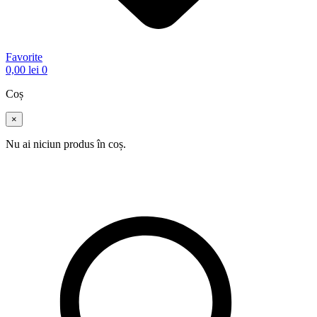
Favorite
0,00
lei
0
Coș
×
Nu ai niciun produs în coș.