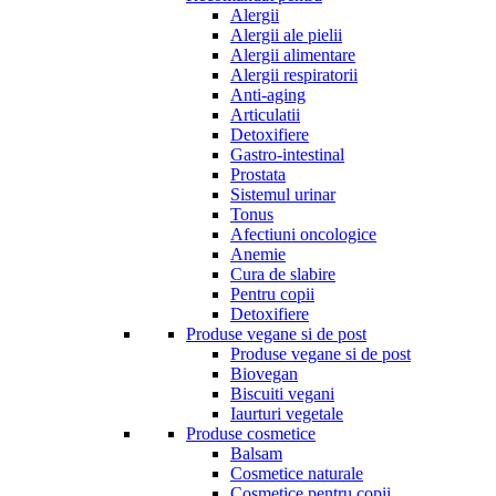
Alergii
Alergii ale pielii
Alergii alimentare
Alergii respiratorii
Anti-aging
Articulatii
Detoxifiere
Gastro-intestinal
Prostata
Sistemul urinar
Tonus
Afectiuni oncologice
Anemie
Cura de slabire
Pentru copii
Detoxifiere
Produse vegane si de post
Produse vegane si de post
Biovegan
Biscuiti vegani
Iaurturi vegetale
Produse cosmetice
Balsam
Cosmetice naturale
Cosmetice pentru copii