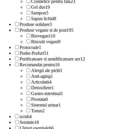
Cosmetice pentru fata
23
Gel dus
19
Sampon
5
Sapun lichid
8
Produse solidare
3
Produse vegane si de post
195
Biovegan
110
Biscuiti vegani
9
Protocoale
1
Pudre-Prafuri
51
Purificatoare si umidificatoare aer
12
Recomandat pentru
16
Alergii ale pielii
1
Anti-aging
1
Articulatii
4
Detoxifiere
1
Gastro-intestinal
1
Prostata
0
Sistemul urinar
1
Tonus
2
scrub
4
Seminte
18
Uleiuri esentiale
66