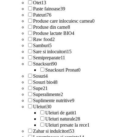
Otet
13
Paste fainoase
39
Pateuri
76
Produse care inlocuiesc carnea
0
Produse din carne
8
Produse lactate BIO
4
Raw food
2
Samburi
5
Sare si inlocuitori
15
Semipreparate
11
Snacksuri
90
Snacksuri Pronat
0
Sosuri
4
Sosuri bio
48
Supe
21
Superalimente
2
Suplimente nutritive
9
Uleiuri
30
Uleiuri de gatit
1
Uleiuri naturale
28
Uleiuri presate la rece
1
Zahar si indulcitori
53