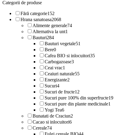
Categorii de produse
Fără categorie
152
Hrana sanatoasa
2068
Alimente generale
74
Alternativa la unt
1
Bauturi
284
Bauturi vegetale
51
Bere
0
Cafea BIO si inlocuitori
35
Carbogazoase
3
Ceai vrac
1
Ceaiuri naturale
55
Energizante
2
Sucuri
4
Sucuri de fructe
12
Sucuri pure 100% din superfructe
19
Sucuri pure din plante medicinale
1
Yogi Tea
6
Bunatati de Craciun
2
Cacao si inlocuitori
6
Cereale
74
Fulgi cereale BIO
44