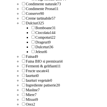
Condimente naturale
73
Condimente Pronat
11
Conserve
90
Creme tartinabile
57
Dulciuri
325
Bomboane
31
Ciocolata
144
Compoturi
22
Drageuri
9
Dulceturi
36
Jeleuri
6
Faina
49
Faina BIO si premixuri
4
Fermenti & gelifianti
11
Fructe uscate
41
Iaurturi
0
Iaurturi vegetale
0
Ingrediente patiserie
20
Masline
7
Miere
7
Mixuri
9
Orez
2