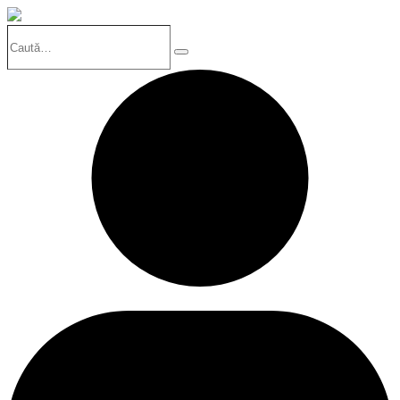
Caută…
Search