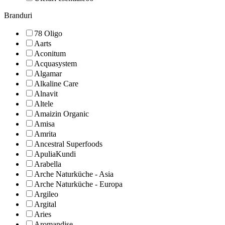
Branduri
78 Oligo
Aarts
Aconitum
Acquasystem
Algamar
Alkaline Care
Alnavit
Altele
Amaizin Organic
Amisa
Amrita
Ancestral Superfoods
ApuliaKundi
Arabella
Arche Naturküche - Asia
Arche Naturküche - Europa
Argileo
Argital
Aries
Aromandise