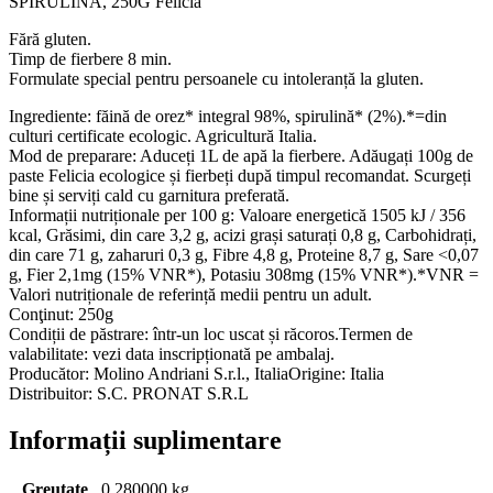
SPIRULINA, 250G Felicia
Fără gluten.
Timp de fierbere 8 min.
Formulate special pentru persoanele cu intoleranță la gluten.
Ingrediente: făină de orez* integral 98%, spirulină* (2%).*=din
culturi certificate ecologic. Agricultură Italia.
Mod de preparare: Aduceți 1L de apă la fierbere. Adăugați 100g de
paste Felicia ecologice și fierbeți după timpul recomandat. Scurgeți
bine și serviți cald cu garnitura preferată.
Informații nutriționale per 100 g: Valoare energetică 1505 kJ / 356
kcal, Grăsimi, din care 3,2 g, acizi grași saturați 0,8 g, Carbohidrați,
din care 71 g, zaharuri 0,3 g, Fibre 4,8 g, Proteine 8,7 g, Sare <0,07
g, Fier 2,1mg (15% VNR*), Potasiu 308mg (15% VNR*).*VNR =
Valori nutriționale de referință medii pentru un adult.
Conţinut: 250g
Condiții de păstrare: într-un loc uscat și răcoros.Termen de
valabilitate: vezi data inscripționată pe ambalaj.
Producător: Molino Andriani S.r.l., ItaliaOrigine: Italia
Distribuitor: S.C. PRONAT S.R.L
Informații suplimentare
Greutate
0,280000 kg