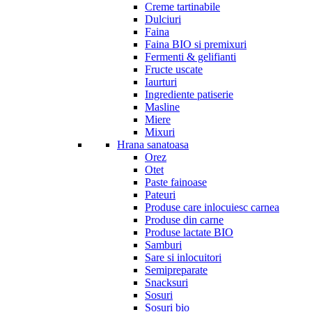
Creme tartinabile
Dulciuri
Faina
Faina BIO si premixuri
Fermenti & gelifianti
Fructe uscate
Iaurturi
Ingrediente patiserie
Masline
Miere
Mixuri
Hrana sanatoasa
Orez
Otet
Paste fainoase
Pateuri
Produse care inlocuiesc carnea
Produse din carne
Produse lactate BIO
Samburi
Sare si inlocuitori
Semipreparate
Snacksuri
Sosuri
Sosuri bio