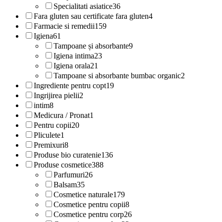
Specialitati asiatice
36
Fara gluten sau certificate fara gluten
4
Farmacie si remedii
159
Igiena
61
Tampoane și absorbante
9
Igiena intima
23
Igiena orala
21
Tampoane si absorbante bumbac organic
2
Ingrediente pentru copt
19
Ingrijirea pielii
2
intim
8
Medicura / Pronat
1
Pentru copii
20
Pliculete
1
Premixuri
8
Produse bio curatenie
136
Produse cosmetice
388
Parfumuri
26
Balsam
35
Cosmetice naturale
179
Cosmetice pentru copii
8
Cosmetice pentru corp
26