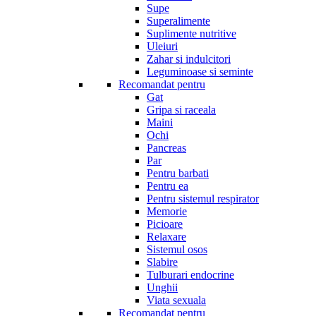
Supe
Superalimente
Suplimente nutritive
Uleiuri
Zahar si indulcitori
Leguminoase si seminte
Recomandat pentru
Gat
Gripa si raceala
Maini
Ochi
Pancreas
Par
Pentru barbati
Pentru ea
Pentru sistemul respirator
Memorie
Picioare
Relaxare
Sistemul osos
Slabire
Tulburari endocrine
Unghii
Viata sexuala
Recomandat pentru