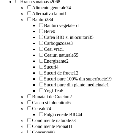
Hrana sanatoasa
2068
Alimente generale
74
Alternativa la unt
1
Bauturi
284
Bauturi vegetale
51
Bere
0
Cafea BIO si inlocuitori
35
Carbogazoase
3
Ceai vrac
1
Ceaiuri naturale
55
Energizante
2
Sucuri
4
Sucuri de fructe
12
Sucuri pure 100% din superfructe
19
Sucuri pure din plante medicinale
1
Yogi Tea
6
Bunatati de Craciun
2
Cacao si inlocuitori
6
Cereale
74
Fulgi cereale BIO
44
Condimente naturale
73
Condimente Pronat
11
Conserve
90