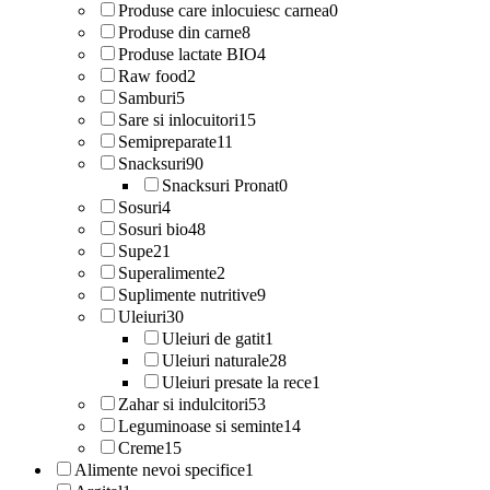
Produse care inlocuiesc carnea
0
Produse din carne
8
Produse lactate BIO
4
Raw food
2
Samburi
5
Sare si inlocuitori
15
Semipreparate
11
Snacksuri
90
Snacksuri Pronat
0
Sosuri
4
Sosuri bio
48
Supe
21
Superalimente
2
Suplimente nutritive
9
Uleiuri
30
Uleiuri de gatit
1
Uleiuri naturale
28
Uleiuri presate la rece
1
Zahar si indulcitori
53
Leguminoase si seminte
14
Creme
15
Alimente nevoi specifice
1