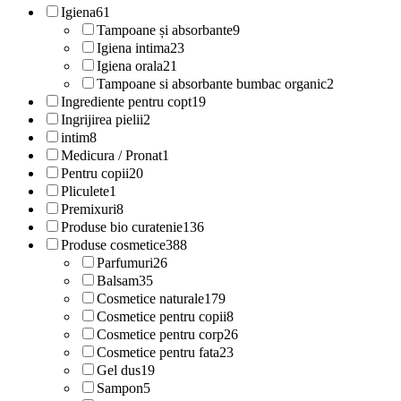
Igiena
61
Tampoane și absorbante
9
Igiena intima
23
Igiena orala
21
Tampoane si absorbante bumbac organic
2
Ingrediente pentru copt
19
Ingrijirea pielii
2
intim
8
Medicura / Pronat
1
Pentru copii
20
Pliculete
1
Premixuri
8
Produse bio curatenie
136
Produse cosmetice
388
Parfumuri
26
Balsam
35
Cosmetice naturale
179
Cosmetice pentru copii
8
Cosmetice pentru corp
26
Cosmetice pentru fata
23
Gel dus
19
Sampon
5