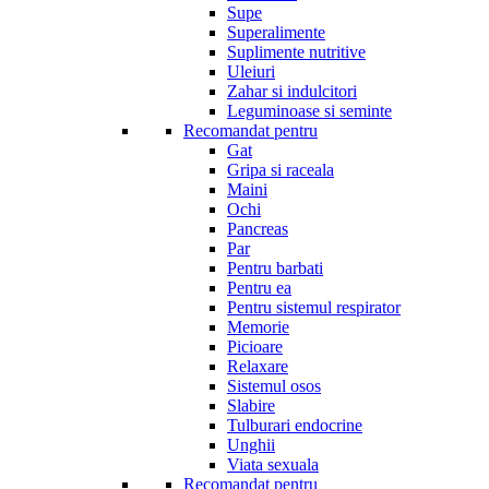
Supe
Superalimente
Suplimente nutritive
Uleiuri
Zahar si indulcitori
Leguminoase si seminte
Recomandat pentru
Gat
Gripa si raceala
Maini
Ochi
Pancreas
Par
Pentru barbati
Pentru ea
Pentru sistemul respirator
Memorie
Picioare
Relaxare
Sistemul osos
Slabire
Tulburari endocrine
Unghii
Viata sexuala
Recomandat pentru