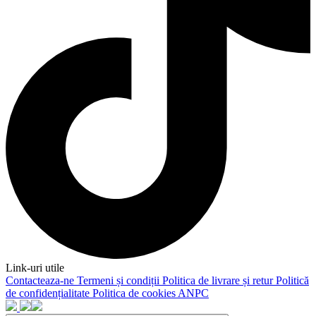
Link-uri utile
Contacteaza-ne
Termeni și condiții
Politica de livrare și retur
Politică
de confidențialitate
Politica de cookies
ANPC