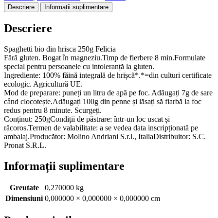
250g
Descriere
Informații suplimentare
Felicia
Descriere
Spaghetti bio din hrisca 250g Felicia
Fără gluten. Bogat în magneziu.Timp de fierbere 8 min.Formulate
special pentru persoanele cu intoleranță la gluten.
Ingrediente: 100% făină integrală de hrișcă*.*=din culturi certificate
ecologic. Agricultură UE.
Mod de preparare: puneți un litru de apă pe foc. Adăugați 7g de sare
când clocotește.Adăugați 100g din penne și lăsați să fiarbă la foc
redus pentru 8 minute. Scurgeți.
Conținut: 250gCondiții de păstrare: într-un loc uscat și
răcoros.Termen de valabilitate: a se vedea data inscripționată pe
ambalaj.Producător: Molino Andriani S.r.l., ItaliaDistribuitor: S.C.
Pronat S.R.L.
Informații suplimentare
Greutate
0,270000 kg
Dimensiuni
0,000000 × 0,000000 × 0,000000 cm