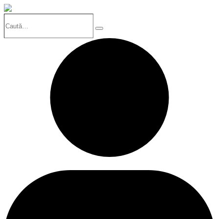
Caută…
Search