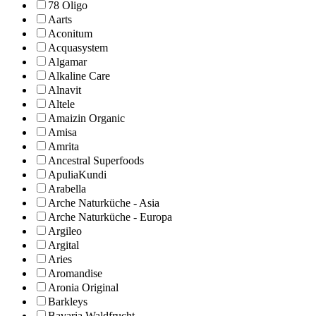
78 Oligo
Aarts
Aconitum
Acquasystem
Algamar
Alkaline Care
Alnavit
Altele
Amaizin Organic
Amisa
Amrita
Ancestral Superfoods
ApuliaKundi
Arabella
Arche Naturküche - Asia
Arche Naturküche - Europa
Argileo
Argital
Aries
Aromandise
Aronia Original
Barkleys
Bavaria Waldfrucht