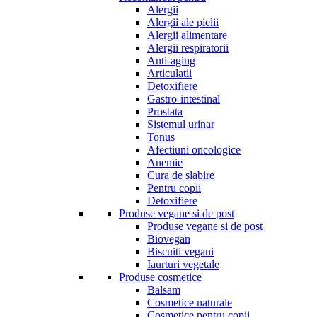
Alergii
Alergii ale pielii
Alergii alimentare
Alergii respiratorii
Anti-aging
Articulatii
Detoxifiere
Gastro-intestinal
Prostata
Sistemul urinar
Tonus
Afectiuni oncologice
Anemie
Cura de slabire
Pentru copii
Detoxifiere
Produse vegane si de post
Produse vegane si de post
Biovegan
Biscuiti vegani
Iaurturi vegetale
Produse cosmetice
Balsam
Cosmetice naturale
Cosmetice pentru copii