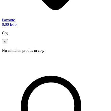
Favorite
0,00
lei
0
Coș
×
Nu ai niciun produs în coș.