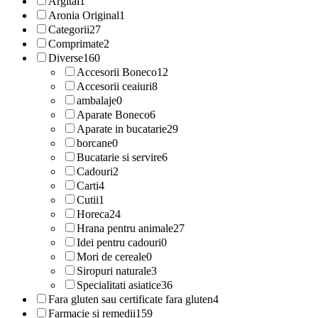
Argital
1
Aronia Original
1
Categorii
27
Comprimate
2
Diverse
160
Accesorii Boneco
12
Accesorii ceaiuri
8
ambalaje
0
Aparate Boneco
6
Aparate in bucatarie
29
borcane
0
Bucatarie si servire
6
Cadouri
2
Carti
4
Cutii
1
Horeca
24
Hrana pentru animale
27
Idei pentru cadouri
0
Mori de cereale
0
Siropuri naturale
3
Specialitati asiatice
36
Fara gluten sau certificate fara gluten
4
Farmacie si remedii
159