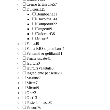
Creme tartinabile
57
Dulciuri
325
Bomboane
31
Ciocolata
144
Compoturi
22
Drageuri
9
Dulceturi
36
Jeleuri
6
Faina
49
Faina BIO si premixuri
4
Fermenti & gelifianti
11
Fructe uscate
41
Iaurturi
0
Iaurturi vegetale
0
Ingrediente patiserie
20
Masline
7
Miere
7
Mixuri
9
Orez
2
Otet
13
Paste fainoase
39
Pateuri
76