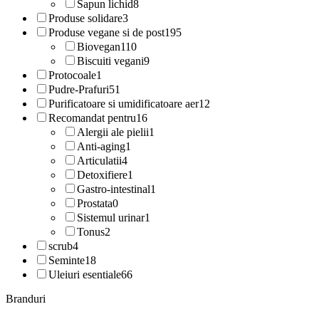
Sapun lichid
8
Produse solidare
3
Produse vegane si de post
195
Biovegan
110
Biscuiti vegani
9
Protocoale
1
Pudre-Prafuri
51
Purificatoare si umidificatoare aer
12
Recomandat pentru
16
Alergii ale pielii
1
Anti-aging
1
Articulatii
4
Detoxifiere
1
Gastro-intestinal
1
Prostata
0
Sistemul urinar
1
Tonus
2
scrub
4
Seminte
18
Uleiuri esentiale
66
Branduri