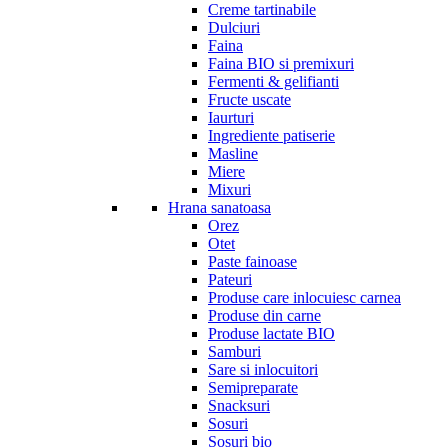
Creme tartinabile
Dulciuri
Faina
Faina BIO si premixuri
Fermenti & gelifianti
Fructe uscate
Iaurturi
Ingrediente patiserie
Masline
Miere
Mixuri
Hrana sanatoasa
Orez
Otet
Paste fainoase
Pateuri
Produse care inlocuiesc carnea
Produse din carne
Produse lactate BIO
Samburi
Sare si inlocuitori
Semipreparate
Snacksuri
Sosuri
Sosuri bio