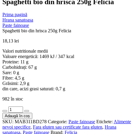
Spaghetti bio din hrisca 250g Felicia
Prima pagină
Hrana sanatoasa
Paste fainoase
Spaghetti bio din hrisca 250g Felicia
18,13
lei
Valori nutritionale medii
Valoare energetică: 1469 kJ / 347 kcal
Proteine: 11 g
Carbohidrați: 67 g
Sare: 0 g
Fibre: 4,5 g
Grăsimi: 2,9 g
din care, acizi grasi saturati: 0,7 g
982 în stoc
Cantitate
Spaghetti
Adaugă în coș
bio
SKU:
MAB311BD278
Categorie:
Paste fainoase
Etichete:
Alimente
din
nevoi specifice
,
Fara gluten sau certificate fara gluten
,
Hrana
hrisca
sanatoasa
,
Paste fainoase
Brand:
Felicia