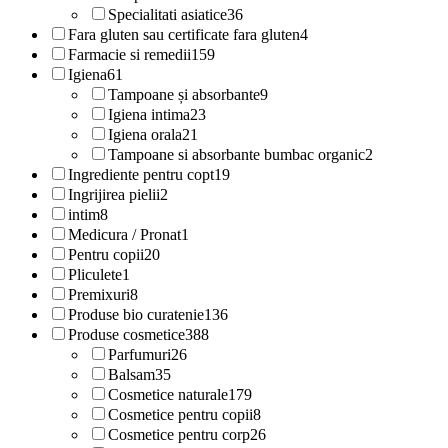
Specialitati asiatice
36
Fara gluten sau certificate fara gluten
4
Farmacie si remedii
159
Igiena
61
Tampoane și absorbante
9
Igiena intima
23
Igiena orala
21
Tampoane si absorbante bumbac organic
2
Ingrediente pentru copt
19
Ingrijirea pielii
2
intim
8
Medicura / Pronat
1
Pentru copii
20
Pliculete
1
Premixuri
8
Produse bio curatenie
136
Produse cosmetice
388
Parfumuri
26
Balsam
35
Cosmetice naturale
179
Cosmetice pentru copii
8
Cosmetice pentru corp
26