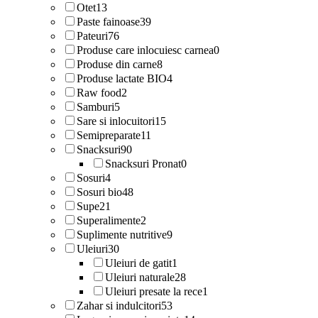
Otet
13
Paste fainoase
39
Pateuri
76
Produse care inlocuiesc carnea
0
Produse din carne
8
Produse lactate BIO
4
Raw food
2
Samburi
5
Sare si inlocuitori
15
Semipreparate
11
Snacksuri
90
Snacksuri Pronat
0
Sosuri
4
Sosuri bio
48
Supe
21
Superalimente
2
Suplimente nutritive
9
Uleiuri
30
Uleiuri de gatit
1
Uleiuri naturale
28
Uleiuri presate la rece
1
Zahar si indulcitori
53