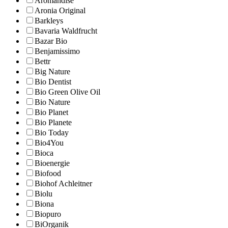
Aromandise
Aronia Original
Barkleys
Bavaria Waldfrucht
Bazar Bio
Benjamissimo
Bettr
Big Nature
Bio Dentist
Bio Green Olive Oil
Bio Nature
Bio Planet
Bio Planete
Bio Today
Bio4You
Bioca
Bioenergie
Biofood
Biohof Achleitner
Biolu
Biona
Biopuro
BiOrganik