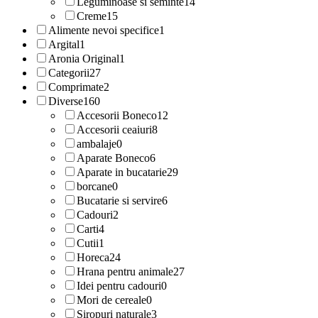
Leguminoase si seminte
14
Creme
15
Alimente nevoi specifice
1
Argital
1
Aronia Original
1
Categorii
27
Comprimate
2
Diverse
160
Accesorii Boneco
12
Accesorii ceaiuri
8
ambalaje
0
Aparate Boneco
6
Aparate in bucatarie
29
borcane
0
Bucatarie si servire
6
Cadouri
2
Carti
4
Cutii
1
Horeca
24
Hrana pentru animale
27
Idei pentru cadouri
0
Mori de cereale
0
Siropuri naturale
3