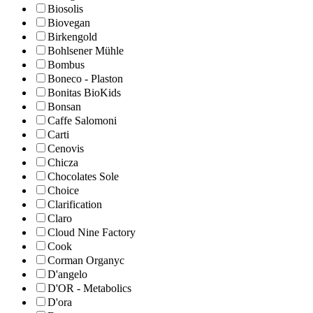
Biosolis
Biovegan
Birkengold
Bohlsener Mühle
Bombus
Boneco - Plaston
Bonitas BioKids
Bonsan
Caffe Salomoni
Carti
Cenovis
Chicza
Chocolates Sole
Choice
Clarification
Claro
Cloud Nine Factory
Cook
Corman Organyc
D'angelo
D'OR - Metabolics
D'ora