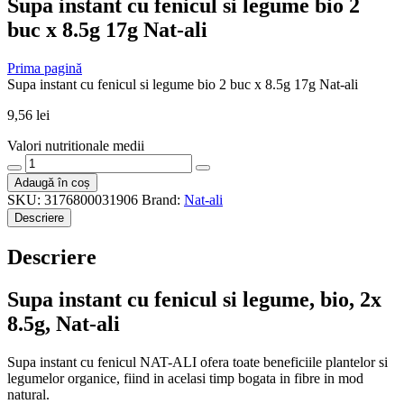
Supa instant cu fenicul si legume bio 2
buc x 8.5g 17g Nat-ali
Prima pagină
Supa instant cu fenicul si legume bio 2 buc x 8.5g 17g Nat-ali
9,56
lei
Valori nutritionale medii
Cantitate
Supa
Adaugă în coș
instant
SKU:
3176800031906
Brand:
Nat-ali
cu
Descriere
fenicul
si
Descriere
legume
bio
2
Supa instant cu fenicul si legume, bio, 2x
buc
8.5g, Nat-ali
x
8.5g
17g
Supa instant cu fenicul NAT-ALI ofera toate beneficiile plantelor si
Nat-
legumelor organice, fiind in acelasi timp bogata in fibre in mod
ali
natural.