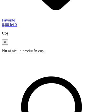
Favorite
0,00
lei
0
Coș
×
Nu ai niciun produs în coș.