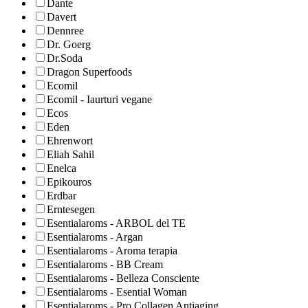
Dante
Davert
Dennree
Dr. Goerg
Dr.Soda
Dragon Superfoods
Ecomil
Ecomil - Iaurturi vegane
Ecos
Eden
Ehrenwort
Eliah Sahil
Enelca
Epikouros
Erdbar
Erntesegen
Esentialaroms - ARBOL del TE
Esentialaroms - Argan
Esentialaroms - Aroma terapia
Esentialaroms - BB Cream
Esentialaroms - Belleza Consciente
Esentialaroms - Esential Woman
Esentialaroms - Pro Collagen Antiaging