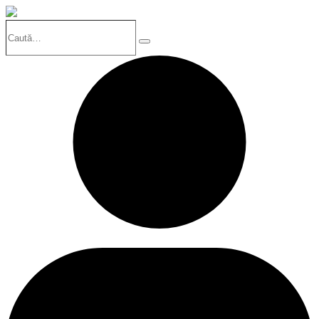
Caută…
Search