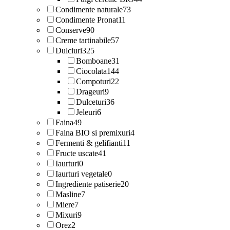
Condimente naturale
73
Condimente Pronat
11
Conserve
90
Creme tartinabile
57
Dulciuri
325
Bomboane
31
Ciocolata
144
Compoturi
22
Drageuri
9
Dulceturi
36
Jeleuri
6
Faina
49
Faina BIO si premixuri
4
Fermenti & gelifianti
11
Fructe uscate
41
Iaurturi
0
Iaurturi vegetale
0
Ingrediente patiserie
20
Masline
7
Miere
7
Mixuri
9
Orez
2