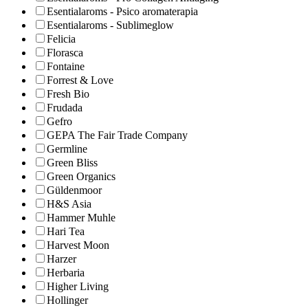
Esentialaroms - Psico aromaterapia
Esentialaroms - Sublimeglow
Felicia
Florasca
Fontaine
Forrest & Love
Fresh Bio
Frudada
Gefro
GEPA The Fair Trade Company
Germline
Green Bliss
Green Organics
Güldenmoor
H&S Asia
Hammer Muhle
Hari Tea
Harvest Moon
Harzer
Herbaria
Higher Living
Hollinger