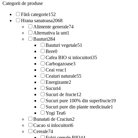
Categorii de produse
Fără categorie
152
Hrana sanatoasa
2068
Alimente generale
74
Alternativa la unt
1
Bauturi
284
Bauturi vegetale
51
Bere
0
Cafea BIO si inlocuitori
35
Carbogazoase
3
Ceai vrac
1
Ceaiuri naturale
55
Energizante
2
Sucuri
4
Sucuri de fructe
12
Sucuri pure 100% din superfructe
19
Sucuri pure din plante medicinale
1
Yogi Tea
6
Bunatati de Craciun
2
Cacao si inlocuitori
6
Cereale
74
Fulgi cereale BIO
44