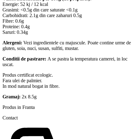
Energie: 52 kj / 12 kcal
Grasimi: <0.5g din care saturate <0.1g
Carbohidrati: 2.1g din care zaharuri 0.5g
Fibre: 0.6g
Proteine: 0.4g
Saruri: 0.34g
Alergeni:
Vezi ingredientele cu majuscule. Poate contine urme de
gluten, soia, nuci, susan, sulfiti, mustar.
Conditii de pastrare:
A se pastra la temperatura camerei, in loc
uscat.
Produs certificat ecologic.
Fara ulei de palmier.
In mod natural bogat in fibre.
Gramaj:
2x 8.5g
Produs in Franta
Contact