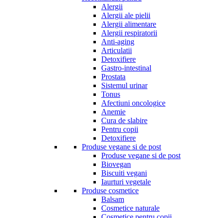
Alergii
Alergii ale pielii
Alergii alimentare
Alergii respiratorii
Anti-aging
Articulatii
Detoxifiere
Gastro-intestinal
Prostata
Sistemul urinar
Tonus
Afectiuni oncologice
Anemie
Cura de slabire
Pentru copii
Detoxifiere
Produse vegane si de post
Produse vegane si de post
Biovegan
Biscuiti vegani
Iaurturi vegetale
Produse cosmetice
Balsam
Cosmetice naturale
Cosmetice pentru copii