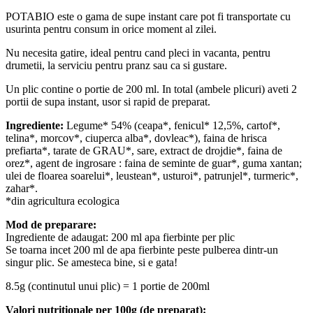
POTABIO este o gama de supe instant care pot fi transportate cu
usurinta pentru consum in orice moment al zilei.
Nu necesita gatire, ideal pentru cand pleci in vacanta, pentru
drumetii, la serviciu pentru pranz sau ca si gustare.
Un plic contine o portie de 200 ml. In total (ambele plicuri) aveti 2
portii de supa instant, usor si rapid de preparat.
Ingrediente:
Legume* 54% (ceapa*, fenicul* 12,5%, cartof*,
telina*, morcov*, ciuperca alba*, dovleac*), faina de hrisca
prefiarta*, tarate de GRAU*, sare, extract de drojdie*, faina de
orez*, agent de ingrosare : faina de seminte de guar*, guma xantan;
ulei de floarea soarelui*, leustean*, usturoi*, patrunjel*, turmeric*,
zahar*.
*din agricultura ecologica
Mod de preparare:
Ingrediente de adaugat: 200 ml apa fierbinte per plic
Se toarna incet 200 ml de apa fierbinte peste pulberea dintr-un
singur plic. Se amesteca bine, si e gata!
8.5g (continutul unui plic) = 1 portie de 200ml
Valori nutritionale per 100g
(de preparat)
: