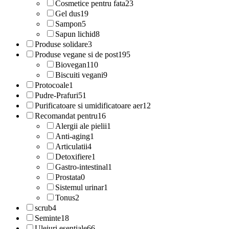
Cosmetice pentru fata
23
Gel dus
19
Sampon
5
Sapun lichid
8
Produse solidare
3
Produse vegane si de post
195
Biovegan
110
Biscuiti vegani
9
Protocoale
1
Pudre-Prafuri
51
Purificatoare si umidificatoare aer
12
Recomandat pentru
16
Alergii ale pielii
1
Anti-aging
1
Articulatii
4
Detoxifiere
1
Gastro-intestinal
1
Prostata
0
Sistemul urinar
1
Tonus
2
scrub
4
Seminte
18
Uleiuri esentiale
66