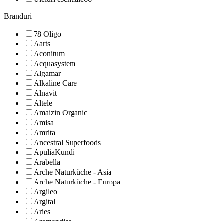
Branduri
78 Oligo
Aarts
Aconitum
Acquasystem
Algamar
Alkaline Care
Alnavit
Altele
Amaizin Organic
Amisa
Amrita
Ancestral Superfoods
ApuliaKundi
Arabella
Arche Naturküche - Asia
Arche Naturküche - Europa
Argileo
Argital
Aries