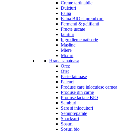
Creme tartinabile
Dulciuri
Faina
Faina BIO si premixuri
Fermenti & gelifianti
Fructe uscate
Iaurturi
Ingrediente patiserie
Masline
Miere
Mixuri
Hrana sanatoasa
Orez
Otet
Paste fainoase
Pateuri
Produse care inlocuiesc carnea
Produse din carne
Produse lactate BIO
Samburi
Sare si inlocuitori
Semipreparate
Snacksuri
Sosuri
Sosuri bio