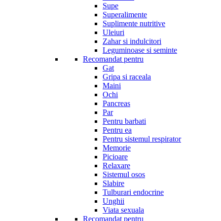
Supe
Superalimente
Suplimente nutritive
Uleiuri
Zahar si indulcitori
Leguminoase si seminte
Recomandat pentru
Gat
Gripa si raceala
Maini
Ochi
Pancreas
Par
Pentru barbati
Pentru ea
Pentru sistemul respirator
Memorie
Picioare
Relaxare
Sistemul osos
Slabire
Tulburari endocrine
Unghii
Viata sexuala
Recomandat pentru