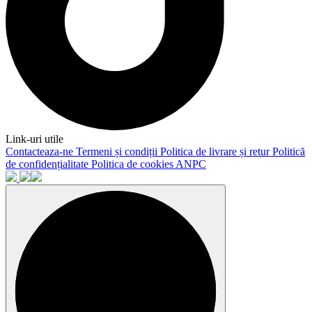
Link-uri utile
Contacteaza-ne
Termeni și condiții
Politica de livrare și retur
Politică
de confidențialitate
Politica de cookies
ANPC