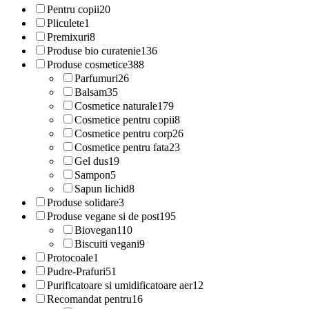
Pentru copii
20
Pliculete
1
Premixuri
8
Produse bio curatenie
136
Produse cosmetice
388
Parfumuri
26
Balsam
35
Cosmetice naturale
179
Cosmetice pentru copii
8
Cosmetice pentru corp
26
Cosmetice pentru fata
23
Gel dus
19
Sampon
5
Sapun lichid
8
Produse solidare
3
Produse vegane si de post
195
Biovegan
110
Biscuiti vegani
9
Protocoale
1
Pudre-Prafuri
51
Purificatoare si umidificatoare aer
12
Recomandat pentru
16