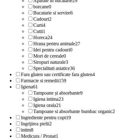
Aparate in bucatarie
29
borcane
0
Bucatarie si servire
6
Cadouri
2
Carti
4
Cutii
1
Horeca
24
Hrana pentru animale
27
Idei pentru cadouri
0
Mori de cereale
0
Siropuri naturale
3
Specialitati asiatice
36
Fara gluten sau certificate fara gluten
4
Farmacie si remedii
159
Igiena
61
Tampoane și absorbante
9
Igiena intima
23
Igiena orala
21
Tampoane si absorbante bumbac organic
2
Ingrediente pentru copt
19
Ingrijirea pielii
2
intim
8
Medicura / Pronat
1