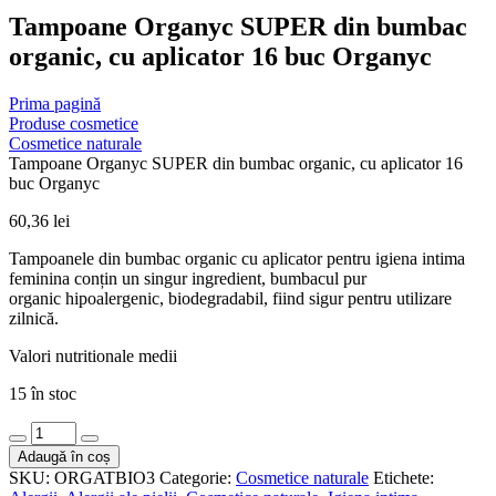
Tampoane Organyc SUPER din bumbac
organic, cu aplicator 16 buc Organyc
Prima pagină
Produse cosmetice
Cosmetice naturale
Tampoane Organyc SUPER din bumbac organic, cu aplicator 16
buc Organyc
60,36
lei
Tampoanele din bumbac organic cu aplicator pentru igiena intima
feminina conțin un singur ingredient, bumbacul pur
organic hipoalergenic, biodegradabil, fiind sigur pentru utilizare
zilnică.
Valori nutritionale medii
15 în stoc
Cantitate
Tampoane
Adaugă în coș
Organyc
SKU:
ORGATBIO3
Categorie:
Cosmetice naturale
Etichete:
SUPER