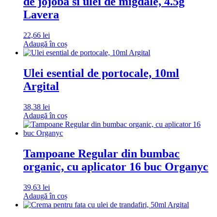
de jojoba si ulei de migdale, 4.5g
Lavera
22,66
lei
Adaugă în coș
Ulei esential de portocale, 10ml
Argital
38,38
lei
Adaugă în coș
Tampoane Regular din bumbac
organic, cu aplicator 16 buc Organyc
39,63
lei
Adaugă în coș