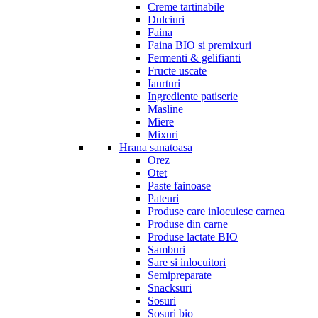
Creme tartinabile
Dulciuri
Faina
Faina BIO si premixuri
Fermenti & gelifianti
Fructe uscate
Iaurturi
Ingrediente patiserie
Masline
Miere
Mixuri
Hrana sanatoasa
Orez
Otet
Paste fainoase
Pateuri
Produse care inlocuiesc carnea
Produse din carne
Produse lactate BIO
Samburi
Sare si inlocuitori
Semipreparate
Snacksuri
Sosuri
Sosuri bio