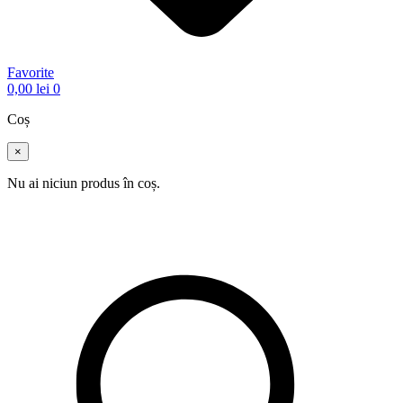
Favorite
0,00
lei
0
Coș
×
Nu ai niciun produs în coș.