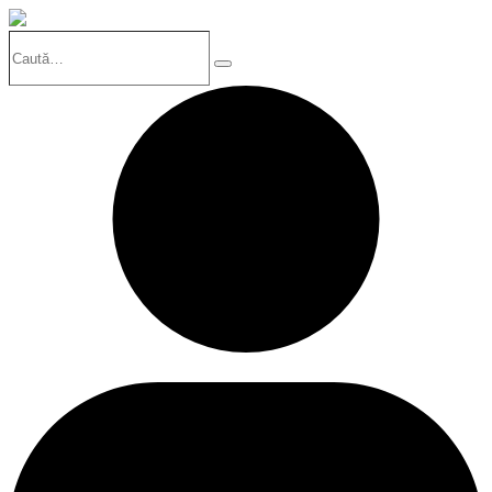
Caută…
Search