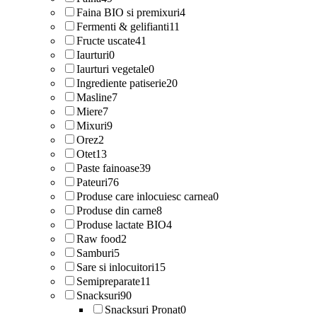
Faina BIO si premixuri
4
Fermenti & gelifianti
11
Fructe uscate
41
Iaurturi
0
Iaurturi vegetale
0
Ingrediente patiserie
20
Masline
7
Miere
7
Mixuri
9
Orez
2
Otet
13
Paste fainoase
39
Pateuri
76
Produse care inlocuiesc carnea
0
Produse din carne
8
Produse lactate BIO
4
Raw food
2
Samburi
5
Sare si inlocuitori
15
Semipreparate
11
Snacksuri
90
Snacksuri Pronat
0