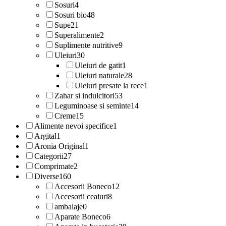
Sosuri
4
Sosuri bio
48
Supe
21
Superalimente
2
Suplimente nutritive
9
Uleiuri
30
Uleiuri de gatit
1
Uleiuri naturale
28
Uleiuri presate la rece
1
Zahar si indulcitori
53
Leguminoase si seminte
14
Creme
15
Alimente nevoi specifice
1
Argital
1
Aronia Original
1
Categorii
27
Comprimate
2
Diverse
160
Accesorii Boneco
12
Accesorii ceaiuri
8
ambalaje
0
Aparate Boneco
6