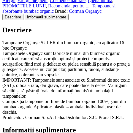
Alergii
,
Alergii ale pielii
,
Cosmetice naturale
,
Igiena intima
,
din
PROMOTIILE LUNII
,
Recomandat pentru ...
,
Tampoane si
bumbac
absorbante bumbac organic
Brand:
Corman Organyc
organic,
Descriere
Informații suplimentare
cu
aplicator
Descriere
16
buc
Organyc
Tampoane Organyc SUPER din bumbac organic, cu aplicator 16
buc Organyc
Tampoanele Organyc sunt fabricate numai din bumbac organic
certificat, care oferă absorbție optimă și protecție împotriva
scurgerilor, fiind moi și delicate cu pielea sensibilă pentru a o proteja
și respecta. Acestea nu conțin clor, parfumuri, raiom, substanțe
chimice, coloranți sau vopsele.
IMPORTANT: Tampoanele sunt asociate cu Sindromul de șoc toxic
(SST), o boală rară, dar gravă, care poate duce la deces. Vă rugăm
să citiți și să păstrați foaia de informații închisă în ambalajul
tampoanelor.
Compoziția tampoanelor: fibre de bumbac organic 100%, șnur din
bumbac organic.Aplicator: plastic – ambalat individual, ușor de
deschis.
Producător: Corman S.p.A. Italia.Distribuitor: S.C. Pronat S.R.L.
Informații suplimentare