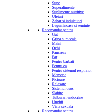
Supe
Superalimente
Suplimente nutritive
Uleiuri
Zahar si indulcitori
Leguminoase si seminte
Recomandat pentru
Gat
Gripa si raceala
Maini
Ochi
Pancreas
Par
Pentru barbati
Pentru ea
Pentru sistemul respirator
Memorie
Picioare
Relaxare
Sistemul osos
Slabire
Tulburari endocrine
Unghii
Viata sexuala
Recomandat pentru