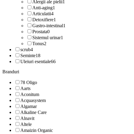
Alergii ale pielii
1
Anti-aging
1
Articulatii
4
Detoxifiere
1
Gastro-intestinal
1
Prostata
0
Sistemul urinar
1
Tonus
2
scrub
4
Seminte
18
Uleiuri esentiale
66
Branduri
78 Oligo
Aarts
Aconitum
Acquasystem
Algamar
Alkaline Care
Alnavit
Altele
Amaizin Organic