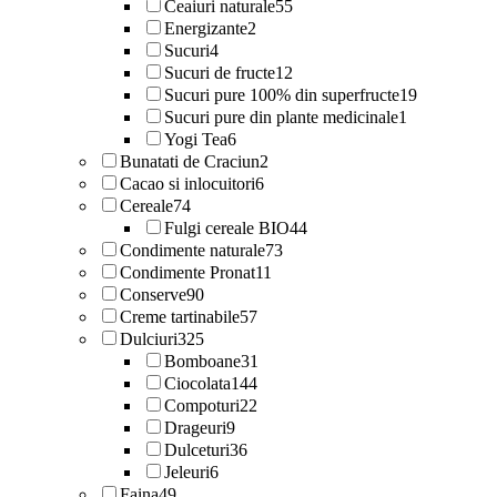
Ceaiuri naturale
55
Energizante
2
Sucuri
4
Sucuri de fructe
12
Sucuri pure 100% din superfructe
19
Sucuri pure din plante medicinale
1
Yogi Tea
6
Bunatati de Craciun
2
Cacao si inlocuitori
6
Cereale
74
Fulgi cereale BIO
44
Condimente naturale
73
Condimente Pronat
11
Conserve
90
Creme tartinabile
57
Dulciuri
325
Bomboane
31
Ciocolata
144
Compoturi
22
Drageuri
9
Dulceturi
36
Jeleuri
6
Faina
49