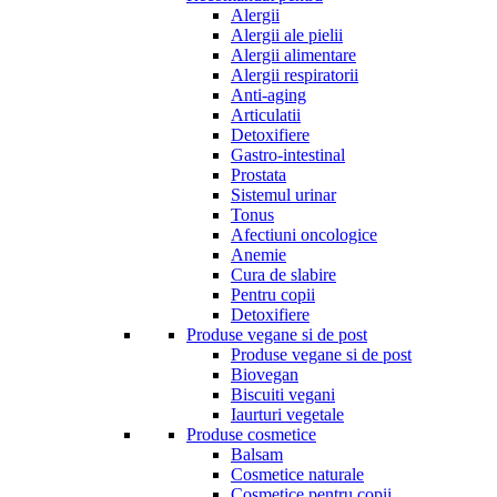
Alergii
Alergii ale pielii
Alergii alimentare
Alergii respiratorii
Anti-aging
Articulatii
Detoxifiere
Gastro-intestinal
Prostata
Sistemul urinar
Tonus
Afectiuni oncologice
Anemie
Cura de slabire
Pentru copii
Detoxifiere
Produse vegane si de post
Produse vegane si de post
Biovegan
Biscuiti vegani
Iaurturi vegetale
Produse cosmetice
Balsam
Cosmetice naturale
Cosmetice pentru copii