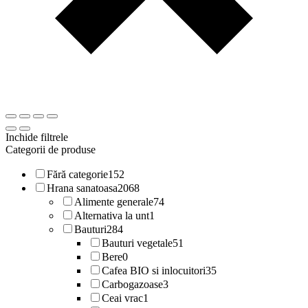
Inchide filtrele
Categorii de produse
Fără categorie
152
Hrana sanatoasa
2068
Alimente generale
74
Alternativa la unt
1
Bauturi
284
Bauturi vegetale
51
Bere
0
Cafea BIO si inlocuitori
35
Carbogazoase
3
Ceai vrac
1