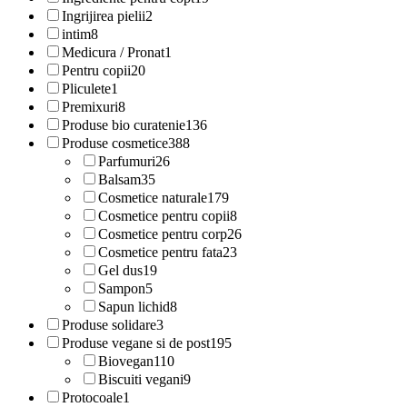
Ingrijirea pielii
2
intim
8
Medicura / Pronat
1
Pentru copii
20
Pliculete
1
Premixuri
8
Produse bio curatenie
136
Produse cosmetice
388
Parfumuri
26
Balsam
35
Cosmetice naturale
179
Cosmetice pentru copii
8
Cosmetice pentru corp
26
Cosmetice pentru fata
23
Gel dus
19
Sampon
5
Sapun lichid
8
Produse solidare
3
Produse vegane si de post
195
Biovegan
110
Biscuiti vegani
9
Protocoale
1