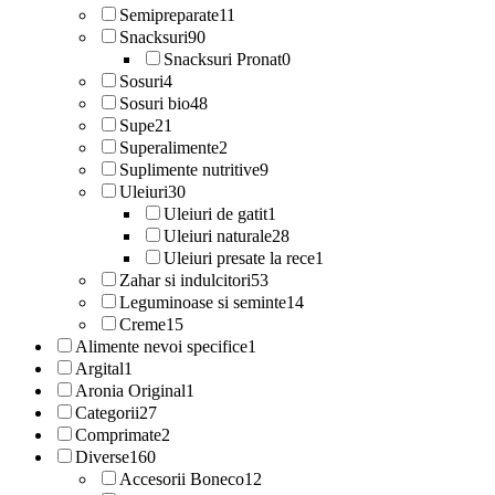
Semipreparate
11
Snacksuri
90
Snacksuri Pronat
0
Sosuri
4
Sosuri bio
48
Supe
21
Superalimente
2
Suplimente nutritive
9
Uleiuri
30
Uleiuri de gatit
1
Uleiuri naturale
28
Uleiuri presate la rece
1
Zahar si indulcitori
53
Leguminoase si seminte
14
Creme
15
Alimente nevoi specifice
1
Argital
1
Aronia Original
1
Categorii
27
Comprimate
2
Diverse
160
Accesorii Boneco
12