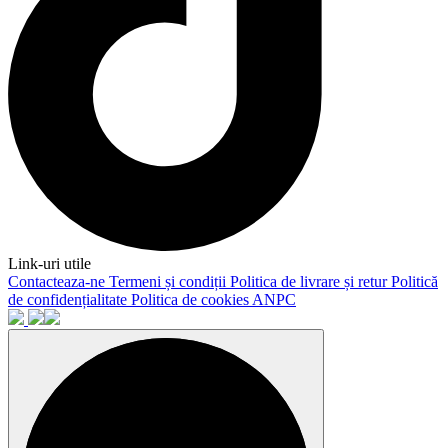
Link-uri utile
Contacteaza-ne
Termeni și condiții
Politica de livrare și retur
Politică
de confidențialitate
Politica de cookies
ANPC