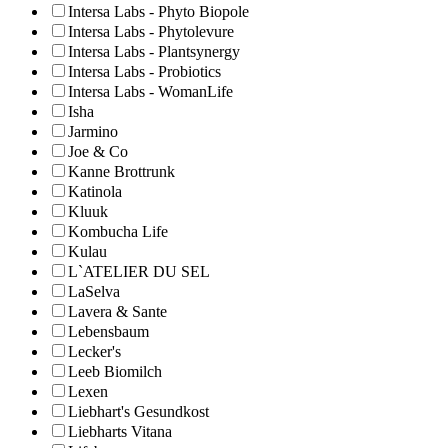
Intersa Labs - Phyto Biopole
Intersa Labs - Phytolevure
Intersa Labs - Plantsynergy
Intersa Labs - Probiotics
Intersa Labs - WomanLife
Isha
Jarmino
Joe & Co
Kanne Brottrunk
Katinola
Kluuk
Kombucha Life
Kulau
L`ATELIER DU SEL
LaSelva
Lavera & Sante
Lebensbaum
Lecker's
Leeb Biomilch
Lexen
Liebhart's Gesundkost
Liebharts Vitana