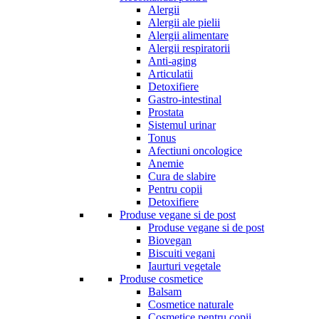
Alergii
Alergii ale pielii
Alergii alimentare
Alergii respiratorii
Anti-aging
Articulatii
Detoxifiere
Gastro-intestinal
Prostata
Sistemul urinar
Tonus
Afectiuni oncologice
Anemie
Cura de slabire
Pentru copii
Detoxifiere
Produse vegane si de post
Produse vegane si de post
Biovegan
Biscuiti vegani
Iaurturi vegetale
Produse cosmetice
Balsam
Cosmetice naturale
Cosmetice pentru copii