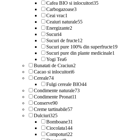
Cafea BIO si inlocuitori
35
Carbogazoase
3
Ceai vrac
1
Ceaiuri naturale
55
Energizante
2
Sucuri
4
Sucuri de fructe
12
Sucuri pure 100% din superfructe
19
Sucuri pure din plante medicinale
1
Yogi Tea
6
Bunatati de Craciun
2
Cacao si inlocuitori
6
Cereale
74
Fulgi cereale BIO
44
Condimente naturale
73
Condimente Pronat
11
Conserve
90
Creme tartinabile
57
Dulciuri
325
Bomboane
31
Ciocolata
144
Compoturi
22