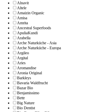
Alnavit
Altele
Amaizin Organic
Amisa
Amrita
Ancestral Superfoods
ApuliaKundi
Arabella
Arche Naturküche - Asia
Arche Naturküche - Europa
Argileo
Argital
Aries
Aromandise
Aronia Original
Barkleys
Bavaria Waldfrucht
Bazar Bio
Benjamissimo
Bettr
Big Nature
Bio Dentist