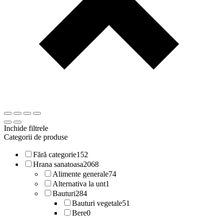
Inchide filtrele
Categorii de produse
Fără categorie
152
Hrana sanatoasa
2068
Alimente generale
74
Alternativa la unt
1
Bauturi
284
Bauturi vegetale
51
Bere
0