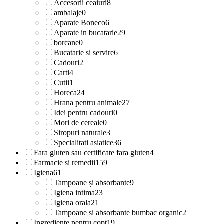
Accesorii ceaiuri
8
ambalaje
0
Aparate Boneco
6
Aparate in bucatarie
29
borcane
0
Bucatarie si servire
6
Cadouri
2
Carti
4
Cutii
1
Horeca
24
Hrana pentru animale
27
Idei pentru cadouri
0
Mori de cereale
0
Siropuri naturale
3
Specialitati asiatice
36
Fara gluten sau certificate fara gluten
4
Farmacie si remedii
159
Igiena
61
Tampoane și absorbante
9
Igiena intima
23
Igiena orala
21
Tampoane si absorbante bumbac organic
2
Ingrediente pentru copt
19