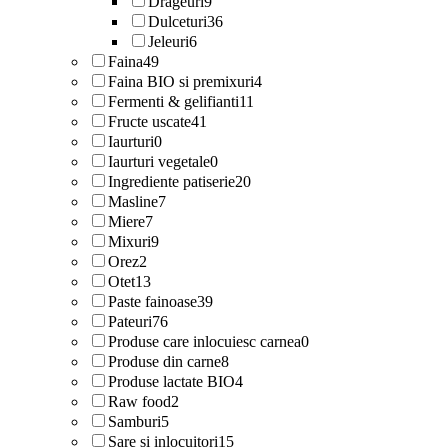
Drageuri
9
Dulceturi
36
Jeleuri
6
Faina
49
Faina BIO si premixuri
4
Fermenti & gelifianti
11
Fructe uscate
41
Iaurturi
0
Iaurturi vegetale
0
Ingrediente patiserie
20
Masline
7
Miere
7
Mixuri
9
Orez
2
Otet
13
Paste fainoase
39
Pateuri
76
Produse care inlocuiesc carnea
0
Produse din carne
8
Produse lactate BIO
4
Raw food
2
Samburi
5
Sare si inlocuitori
15