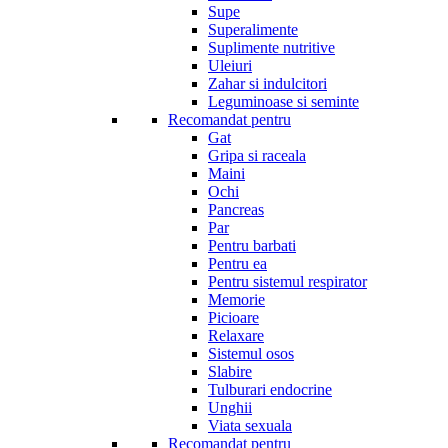
Supe
Superalimente
Suplimente nutritive
Uleiuri
Zahar si indulcitori
Leguminoase si seminte
Recomandat pentru
Gat
Gripa si raceala
Maini
Ochi
Pancreas
Par
Pentru barbati
Pentru ea
Pentru sistemul respirator
Memorie
Picioare
Relaxare
Sistemul osos
Slabire
Tulburari endocrine
Unghii
Viata sexuala
Recomandat pentru