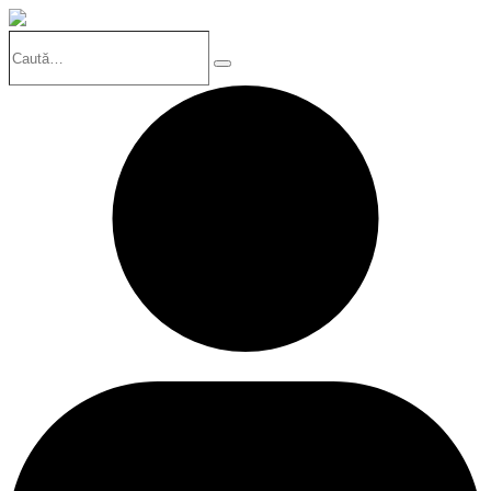
Caută…
Search