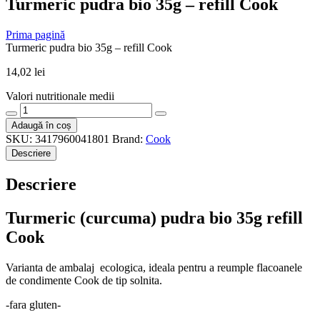
Turmeric pudra bio 35g – refill Cook
Prima pagină
Turmeric pudra bio 35g – refill Cook
14,02
lei
Valori nutritionale medii
Cantitate
Turmeric
Adaugă în coș
pudra
SKU:
3417960041801
Brand:
Cook
bio
Descriere
35g
-
Descriere
refill
Cook
Turmeric (curcuma) pudra bio 35g refill
Cook
Varianta de ambalaj ecologica, ideala pentru a reumple flacoanele
de condimente Cook de tip solnita.
-fara gluten-