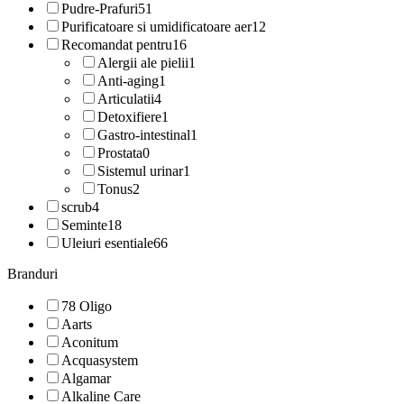
Pudre-Prafuri
51
Purificatoare si umidificatoare aer
12
Recomandat pentru
16
Alergii ale pielii
1
Anti-aging
1
Articulatii
4
Detoxifiere
1
Gastro-intestinal
1
Prostata
0
Sistemul urinar
1
Tonus
2
scrub
4
Seminte
18
Uleiuri esentiale
66
Branduri
78 Oligo
Aarts
Aconitum
Acquasystem
Algamar
Alkaline Care