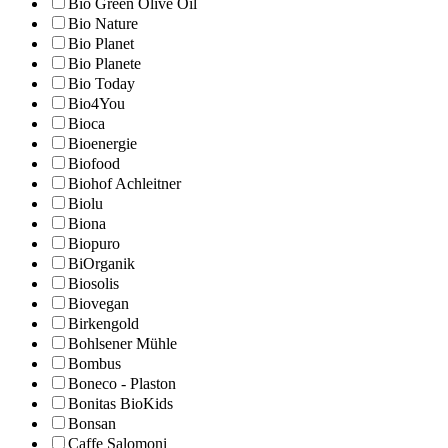
Bio Green Olive Oil
Bio Nature
Bio Planet
Bio Planete
Bio Today
Bio4You
Bioca
Bioenergie
Biofood
Biohof Achleitner
Biolu
Biona
Biopuro
BiOrganik
Biosolis
Biovegan
Birkengold
Bohlsener Mühle
Bombus
Boneco - Plaston
Bonitas BioKids
Bonsan
Caffe Salomoni