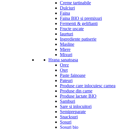
Creme tartinabile
Dulciuri
Faina
Faina BIO si premixuri
Fermenti & gelifianti
Fructe uscate
Iaurturi
Ingrediente patiserie
Masline
Miere
Mixuri
Hrana sanatoasa
Orez
Otet
Paste fainoase
Pateuri
Produse care inlocuiesc carnea
Produse din carne
Produse lactate BIO
Samburi
Sare si inlocuitori
Semipreparate
Snacksuri
Sosuri
Sosuri bio