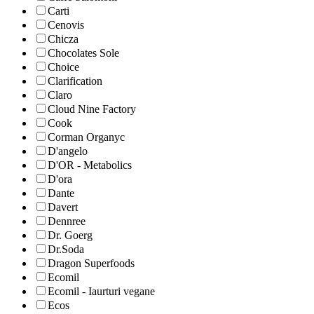
Carti
Cenovis
Chicza
Chocolates Sole
Choice
Clarification
Claro
Cloud Nine Factory
Cook
Corman Organyc
D'angelo
D'OR - Metabolics
D'ora
Dante
Davert
Dennree
Dr. Goerg
Dr.Soda
Dragon Superfoods
Ecomil
Ecomil - Iaurturi vegane
Ecos