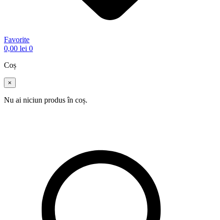
Favorite
0,00
lei
0
Coș
×
Nu ai niciun produs în coș.