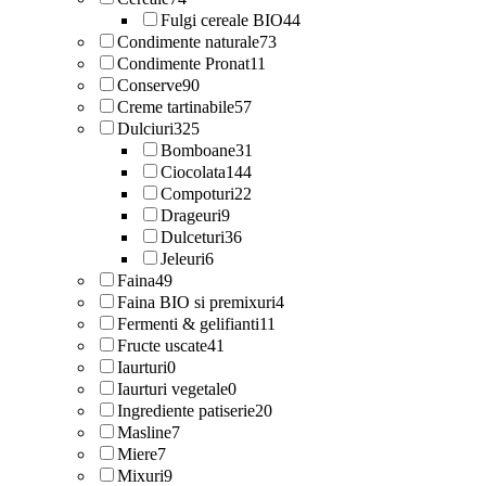
Fulgi cereale BIO
44
Condimente naturale
73
Condimente Pronat
11
Conserve
90
Creme tartinabile
57
Dulciuri
325
Bomboane
31
Ciocolata
144
Compoturi
22
Drageuri
9
Dulceturi
36
Jeleuri
6
Faina
49
Faina BIO si premixuri
4
Fermenti & gelifianti
11
Fructe uscate
41
Iaurturi
0
Iaurturi vegetale
0
Ingrediente patiserie
20
Masline
7
Miere
7
Mixuri
9