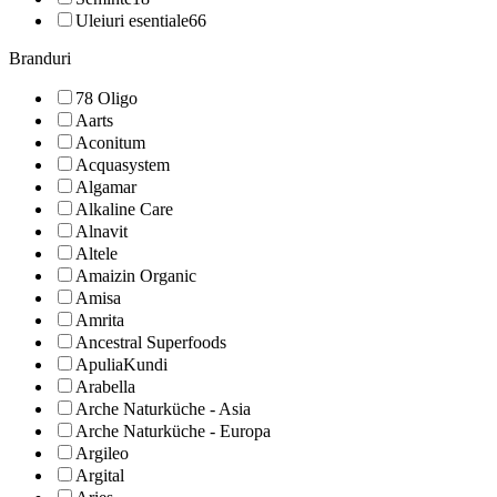
Uleiuri esentiale
66
Branduri
78 Oligo
Aarts
Aconitum
Acquasystem
Algamar
Alkaline Care
Alnavit
Altele
Amaizin Organic
Amisa
Amrita
Ancestral Superfoods
ApuliaKundi
Arabella
Arche Naturküche - Asia
Arche Naturküche - Europa
Argileo
Argital