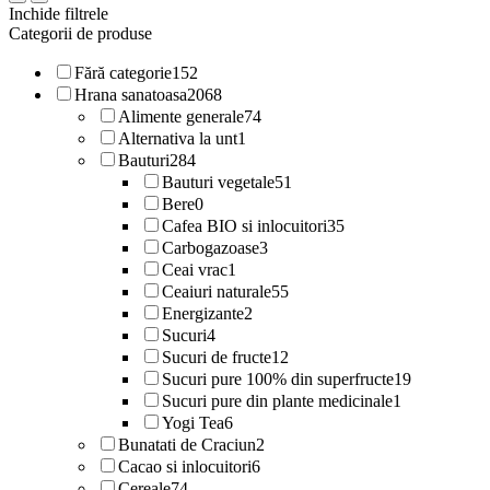
Inchide filtrele
Categorii de produse
Fără categorie
152
Hrana sanatoasa
2068
Alimente generale
74
Alternativa la unt
1
Bauturi
284
Bauturi vegetale
51
Bere
0
Cafea BIO si inlocuitori
35
Carbogazoase
3
Ceai vrac
1
Ceaiuri naturale
55
Energizante
2
Sucuri
4
Sucuri de fructe
12
Sucuri pure 100% din superfructe
19
Sucuri pure din plante medicinale
1
Yogi Tea
6
Bunatati de Craciun
2
Cacao si inlocuitori
6
Cereale
74