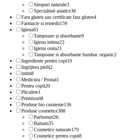
Siropuri naturale
3
Specialitati asiatice
36
Fara gluten sau certificate fara gluten
4
Farmacie si remedii
159
Igiena
61
Tampoane și absorbante
9
Igiena intima
23
Igiena orala
21
Tampoane si absorbante bumbac organic
2
Ingrediente pentru copt
19
Ingrijirea pielii
2
intim
8
Medicura / Pronat
1
Pentru copii
20
Pliculete
1
Premixuri
8
Produse bio curatenie
136
Produse cosmetice
388
Parfumuri
26
Balsam
35
Cosmetice naturale
179
Cosmetice pentru copii
8