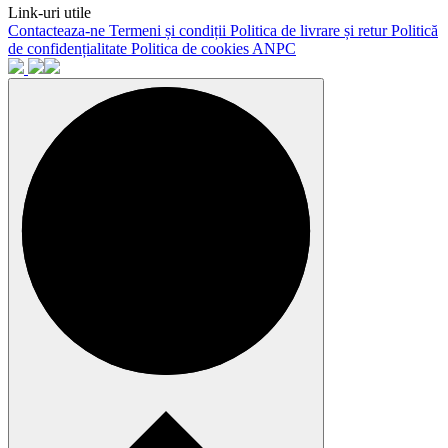
Link-uri utile
Contacteaza-ne
Termeni și condiții
Politica de livrare și retur
Politică
de confidențialitate
Politica de cookies
ANPC