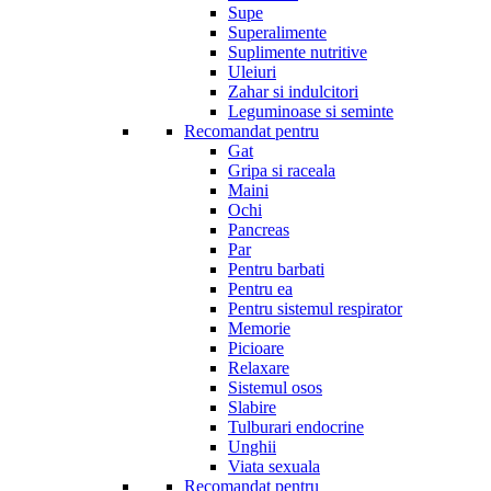
Supe
Superalimente
Suplimente nutritive
Uleiuri
Zahar si indulcitori
Leguminoase si seminte
Recomandat pentru
Gat
Gripa si raceala
Maini
Ochi
Pancreas
Par
Pentru barbati
Pentru ea
Pentru sistemul respirator
Memorie
Picioare
Relaxare
Sistemul osos
Slabire
Tulburari endocrine
Unghii
Viata sexuala
Recomandat pentru