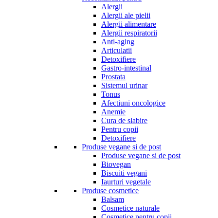
Alergii
Alergii ale pielii
Alergii alimentare
Alergii respiratorii
Anti-aging
Articulatii
Detoxifiere
Gastro-intestinal
Prostata
Sistemul urinar
Tonus
Afectiuni oncologice
Anemie
Cura de slabire
Pentru copii
Detoxifiere
Produse vegane si de post
Produse vegane si de post
Biovegan
Biscuiti vegani
Iaurturi vegetale
Produse cosmetice
Balsam
Cosmetice naturale
Cosmetice pentru copii