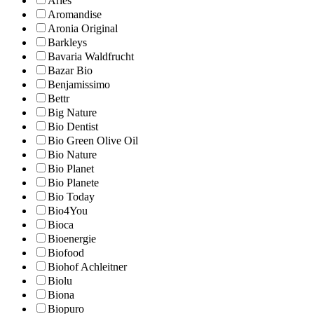
Aries
Aromandise
Aronia Original
Barkleys
Bavaria Waldfrucht
Bazar Bio
Benjamissimo
Bettr
Big Nature
Bio Dentist
Bio Green Olive Oil
Bio Nature
Bio Planet
Bio Planete
Bio Today
Bio4You
Bioca
Bioenergie
Biofood
Biohof Achleitner
Biolu
Biona
Biopuro