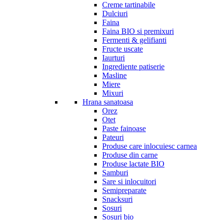
Creme tartinabile
Dulciuri
Faina
Faina BIO si premixuri
Fermenti & gelifianti
Fructe uscate
Iaurturi
Ingrediente patiserie
Masline
Miere
Mixuri
Hrana sanatoasa
Orez
Otet
Paste fainoase
Pateuri
Produse care inlocuiesc carnea
Produse din carne
Produse lactate BIO
Samburi
Sare si inlocuitori
Semipreparate
Snacksuri
Sosuri
Sosuri bio