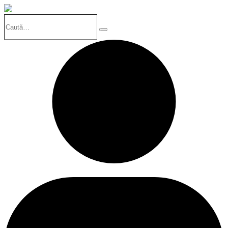
Caută…
Search