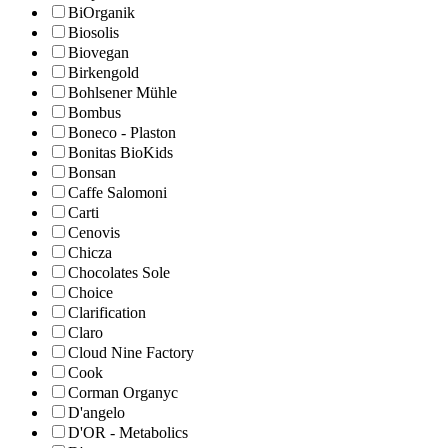
BiOrganik
Biosolis
Biovegan
Birkengold
Bohlsener Mühle
Bombus
Boneco - Plaston
Bonitas BioKids
Bonsan
Caffe Salomoni
Carti
Cenovis
Chicza
Chocolates Sole
Choice
Clarification
Claro
Cloud Nine Factory
Cook
Corman Organyc
D'angelo
D'OR - Metabolics