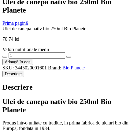
Ulei de canepa nativ bio 250ml Bio
Planete
Prima pagină
Ulei de canepa nativ bio 250ml Bio Planete
70,74
lei
Valori nutritionale medii
Cantitate
Ulei
Adaugă în coș
de
SKU:
3445020001601
Brand:
Bio Planete
canepa
Descriere
nativ
bio
Descriere
250ml
Bio
Planete
Ulei de canepa nativ bio 250ml Bio
Planete
Produs intr-o unitate cu traditie, in prima fabrica de uleiuri bio din
Europa, fondata in 1984.