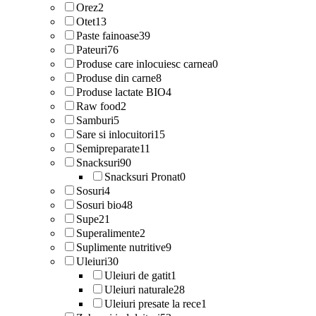
Orez
2
Otet
13
Paste fainoase
39
Pateuri
76
Produse care inlocuiesc carnea
0
Produse din carne
8
Produse lactate BIO
4
Raw food
2
Samburi
5
Sare si inlocuitori
15
Semipreparate
11
Snacksuri
90
Snacksuri Pronat
0
Sosuri
4
Sosuri bio
48
Supe
21
Superalimente
2
Suplimente nutritive
9
Uleiuri
30
Uleiuri de gatit
1
Uleiuri naturale
28
Uleiuri presate la rece
1