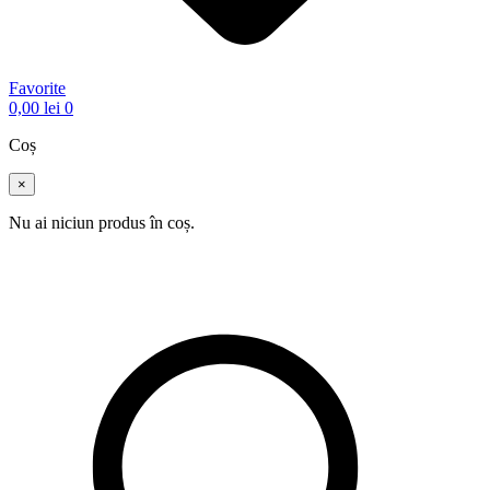
Favorite
0,00
lei
0
Coș
×
Nu ai niciun produs în coș.