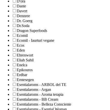
D'ora
Dante
Davert
Dennree
Dr. Goerg
Dr.Soda
Dragon Superfoods
Ecomil
Ecomil - Iaurturi vegane
Ecos
Eden
Ehrenwort
Eliah Sahil
Enelca
Epikouros
Erdbar
Erntesegen
Esentialaroms - ARBOL del TE
Esentialaroms - Argan
Esentialaroms - Aroma terapia
Esentialaroms - BB Cream
Esentialaroms - Belleza Consciente
Esentialaroms - Esential Woman