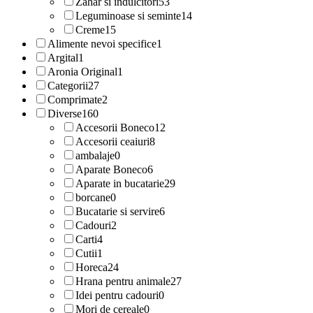
Zahar si indulcitori
53
Leguminoase si seminte
14
Creme
15
Alimente nevoi specifice
1
Argital
1
Aronia Original
1
Categorii
27
Comprimate
2
Diverse
160
Accesorii Boneco
12
Accesorii ceaiuri
8
ambalaje
0
Aparate Boneco
6
Aparate in bucatarie
29
borcane
0
Bucatarie si servire
6
Cadouri
2
Carti
4
Cutii
1
Horeca
24
Hrana pentru animale
27
Idei pentru cadouri
0
Mori de cereale
0