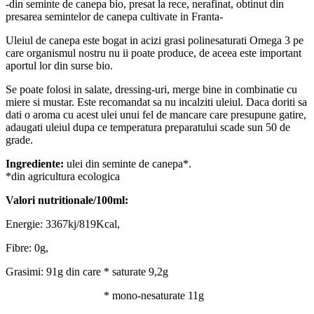
-din seminte de canepa bio, presat la rece, nerafinat, obtinut din
presarea semintelor de canepa cultivate in Franta-
Uleiul de canepa este bogat in acizi grasi polinesaturati Omega 3 pe
care organismul nostru nu ii poate produce, de aceea este important
aportul lor din surse bio.
Se poate folosi in salate, dressing-uri, merge bine in combinatie cu
miere si mustar. Este recomandat sa nu incalziti uleiul. Daca doriti sa
dati o aroma cu acest ulei unui fel de mancare care presupune gatire,
adaugati uleiul dupa ce temperatura preparatului scade sun 50 de
grade.
Ingrediente:
ulei din seminte de canepa*.
*din agricultura ecologica
Valori nutritionale/100ml:
Energie: 3367kj/819Kcal,
Fibre: 0g,
Grasimi: 91g din care * saturate 9,2g
* mono-nesaturate 11g