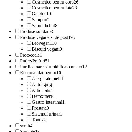
Cosmetice pentru corp
26
Cosmetice pentru fata
23
Gel dus
19
Sampon
5
Sapun lichid
8
Produse solidare
3
Produse vegane si de post
195
Biovegan
110
Biscuiti vegani
9
Protocoale
1
Pudre-Prafuri
51
Purificatoare si umidificatoare aer
12
Recomandat pentru
16
Alergii ale pielii
1
Anti-aging
1
Articulatii
4
Detoxifiere
1
Gastro-intestinal
1
Prostata
0
Sistemul urinar
1
Tonus
2
scrub
4
Seminte
18