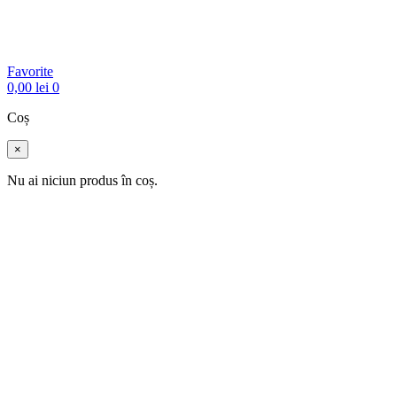
Favorite
0,00
lei
0
Coș
×
Nu ai niciun produs în coș.