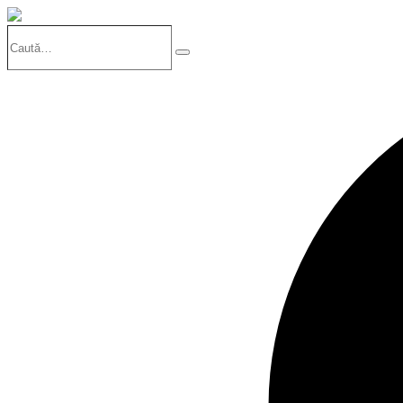
Caută…
Search