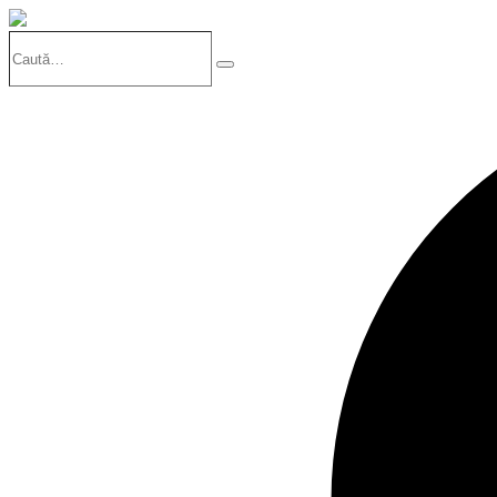
Caută…
Search