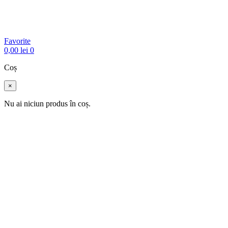
Favorite
0,00
lei
0
Coș
×
Nu ai niciun produs în coș.