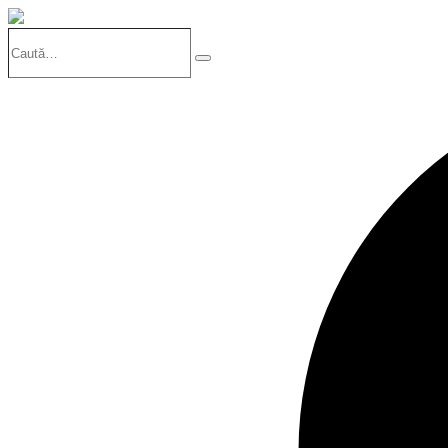
Caută…
Search