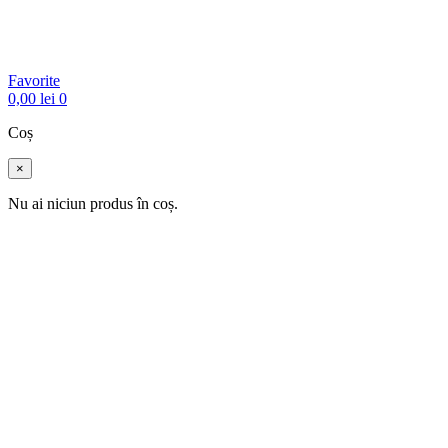
Favorite
0,00
lei
0
Coș
×
Nu ai niciun produs în coș.