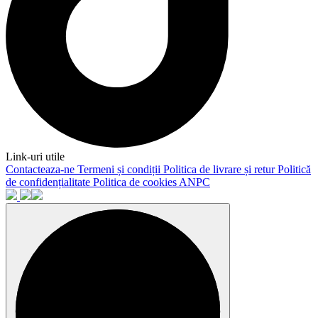
Link-uri utile
Contacteaza-ne
Termeni și condiții
Politica de livrare și retur
Politică
de confidențialitate
Politica de cookies
ANPC