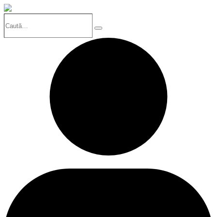
Caută…
Search