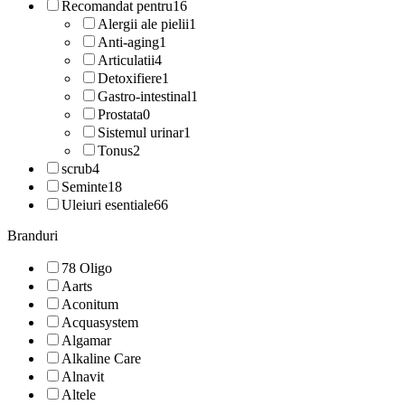
Recomandat pentru
16
Alergii ale pielii
1
Anti-aging
1
Articulatii
4
Detoxifiere
1
Gastro-intestinal
1
Prostata
0
Sistemul urinar
1
Tonus
2
scrub
4
Seminte
18
Uleiuri esentiale
66
Branduri
78 Oligo
Aarts
Aconitum
Acquasystem
Algamar
Alkaline Care
Alnavit
Altele