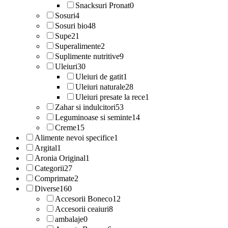
Snacksuri Pronat
0
Sosuri
4
Sosuri bio
48
Supe
21
Superalimente
2
Suplimente nutritive
9
Uleiuri
30
Uleiuri de gatit
1
Uleiuri naturale
28
Uleiuri presate la rece
1
Zahar si indulcitori
53
Leguminoase si seminte
14
Creme
15
Alimente nevoi specifice
1
Argital
1
Aronia Original
1
Categorii
27
Comprimate
2
Diverse
160
Accesorii Boneco
12
Accesorii ceaiuri
8
ambalaje
0