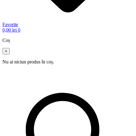
Favorite
0,00
lei
0
Coș
×
Nu ai niciun produs în coș.