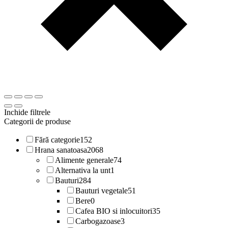
Inchide filtrele
Categorii de produse
Fără categorie
152
Hrana sanatoasa
2068
Alimente generale
74
Alternativa la unt
1
Bauturi
284
Bauturi vegetale
51
Bere
0
Cafea BIO si inlocuitori
35
Carbogazoase
3