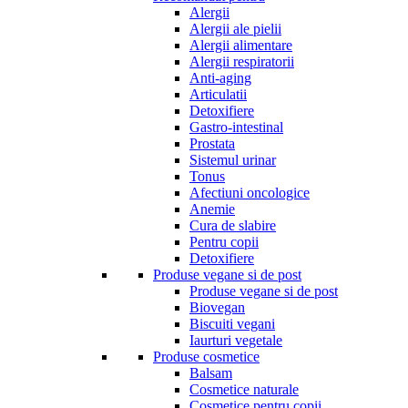
Alergii
Alergii ale pielii
Alergii alimentare
Alergii respiratorii
Anti-aging
Articulatii
Detoxifiere
Gastro-intestinal
Prostata
Sistemul urinar
Tonus
Afectiuni oncologice
Anemie
Cura de slabire
Pentru copii
Detoxifiere
Produse vegane si de post
Produse vegane si de post
Biovegan
Biscuiti vegani
Iaurturi vegetale
Produse cosmetice
Balsam
Cosmetice naturale
Cosmetice pentru copii