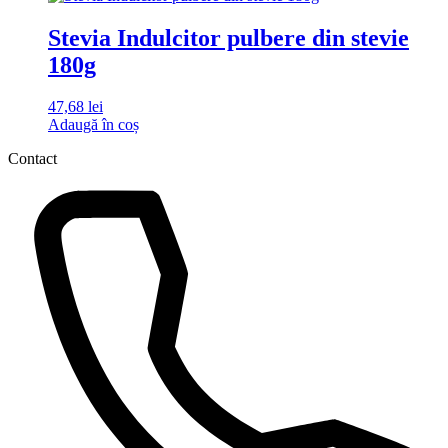
Stevia Indulcitor pulbere din stevie
180g
47,68
lei
Adaugă în coș
Contact