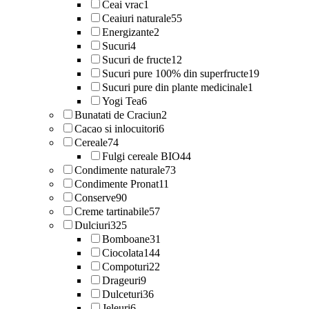
Ceai vrac
1
Ceaiuri naturale
55
Energizante
2
Sucuri
4
Sucuri de fructe
12
Sucuri pure 100% din superfructe
19
Sucuri pure din plante medicinale
1
Yogi Tea
6
Bunatati de Craciun
2
Cacao si inlocuitori
6
Cereale
74
Fulgi cereale BIO
44
Condimente naturale
73
Condimente Pronat
11
Conserve
90
Creme tartinabile
57
Dulciuri
325
Bomboane
31
Ciocolata
144
Compoturi
22
Drageuri
9
Dulceturi
36
Jeleuri
6