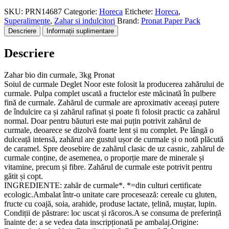
SKU:
PRN14687
Categorie:
Horeca
Etichete:
Horeca
,
Superalimente
,
Zahar si indulcitori
Brand:
Pronat Paper Pack
Descriere
Informații suplimentare
Descriere
Zahar bio din curmale, 3kg Pronat
Soiul de curmale Deglet Noor este folosit la producerea zahărului de
curmale. Pulpa complet uscată a fructelor este măcinată în pulbere
fină de curmale. Zahărul de curmale are aproximativ aceeași putere
de îndulcire ca și zahărul rafinat și poate fi folosit practic ca zahărul
normal. Doar pentru băuturi este mai puțin potrivit zahărul de
curmale, deoarece se dizolvă foarte lent și nu complet. Pe lângă o
dulceață intensă, zahărul are gustul ușor de curmale și o notă plăcută
de caramel. Spre deosebire de zahărul clasic de uz casnic, zahărul de
curmale conține, de asemenea, o proporție mare de minerale și
vitamine, precum și fibre. Zahărul de curmale este potrivit pentru
gătit și copt.
INGREDIENTE: zahăr de curmale*. *=din culturi certificate
ecologic.Ambalat într-o unitate care procesează: cereale cu gluten,
fructe cu coajă, soia, arahide, produse lactate, țelină, muștar, lupin.
Condiții de păstrare: loc uscat și răcoros.A se consuma de preferință
înainte de: a se vedea data inscripționată pe ambalaj.Origine: