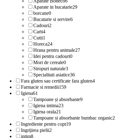
Aparate Boneco
6
Aparate in bucatarie
29
borcane
0
Bucatarie si servire
6
Cadouri
2
Carti
4
Cutii
1
Horeca
24
Hrana pentru animale
27
Idei pentru cadouri
0
Mori de cereale
0
Siropuri naturale
3
Specialitati asiatice
36
Fara gluten sau certificate fara gluten
4
Farmacie si remedii
159
Igiena
61
Tampoane și absorbante
9
Igiena intima
23
Igiena orala
21
Tampoane si absorbante bumbac organic
2
Ingrediente pentru copt
19
Ingrijirea pielii
2
intim
8