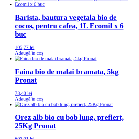
Barista, bautura vegetala bio de
cocos, pentru cafea, 1L Ecomil x 6
buc
105,77
lei
Adaugă în coș
Faina bio de malai bramata, 5kg
Pronat
78,40
lei
Adaugă în coș
Orez alb bio cu bob lung, prefiert,
25Kg Pronat
607,91
lei