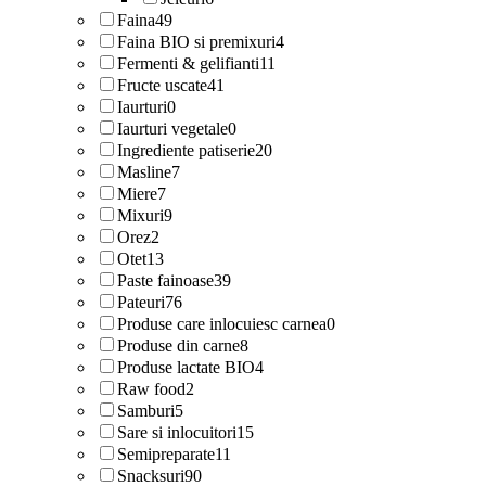
Faina
49
Faina BIO si premixuri
4
Fermenti & gelifianti
11
Fructe uscate
41
Iaurturi
0
Iaurturi vegetale
0
Ingrediente patiserie
20
Masline
7
Miere
7
Mixuri
9
Orez
2
Otet
13
Paste fainoase
39
Pateuri
76
Produse care inlocuiesc carnea
0
Produse din carne
8
Produse lactate BIO
4
Raw food
2
Samburi
5
Sare si inlocuitori
15
Semipreparate
11
Snacksuri
90