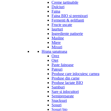
Creme tartinabile
Dulciuri
Faina
Faina BIO si premixuri
Fermenti & gelifianti
Fructe uscate
Iaurturi
Ingrediente patiserie
Masline
Miere
Mixuri
Hrana sanatoasa
Orez
Otet
Paste fainoase
Pateuri
Produse care inlocuiesc carnea
Produse din carne
Produse lactate BIO
Samburi
Sare si inlocuitori
Semipreparate
Snacksuri
Sosuri
Sosuri bio