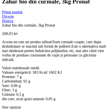
Zahar bio din curmale, 3kg Pronat
Prima pagină
Diverse
Horeca
Zahar bio din curmale, 3kg Pronat
268,03
lei
Acesta nu este un produs rafinat!Sunt curmale coapte, care dupa
deshidratare se macină sub formă de pulbere.Este o alternativa mult
mai sănătoasă pentru îndulcirea prăjiturilor, etc, mai ales când vine
vorba de produse consumate de copii și persoane cu glicemia
ridicată.
Valori nutritionale medii
Valoare energetică: 383 Kcal/ 1602 KJ
Proteine: 7 g
Carbohidrați: 92 g
Sare: 0,06 g
Fibre: 3 g
Grăsimi: 0,5 g
din care, acizi grasi saturati: 0,05 g
Stoc epuizat