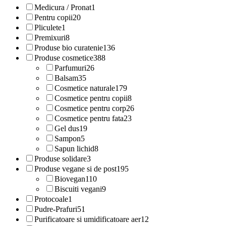
Medicura / Pronat
1
Pentru copii
20
Pliculete
1
Premixuri
8
Produse bio curatenie
136
Produse cosmetice
388
Parfumuri
26
Balsam
35
Cosmetice naturale
179
Cosmetice pentru copii
8
Cosmetice pentru corp
26
Cosmetice pentru fata
23
Gel dus
19
Sampon
5
Sapun lichid
8
Produse solidare
3
Produse vegane si de post
195
Biovegan
110
Biscuiti vegani
9
Protocoale
1
Pudre-Prafuri
51
Purificatoare si umidificatoare aer
12