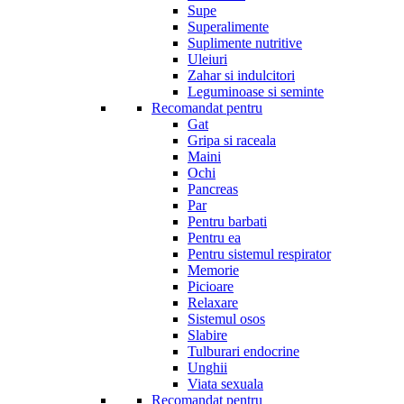
Supe
Superalimente
Suplimente nutritive
Uleiuri
Zahar si indulcitori
Leguminoase si seminte
Recomandat pentru
Gat
Gripa si raceala
Maini
Ochi
Pancreas
Par
Pentru barbati
Pentru ea
Pentru sistemul respirator
Memorie
Picioare
Relaxare
Sistemul osos
Slabire
Tulburari endocrine
Unghii
Viata sexuala
Recomandat pentru