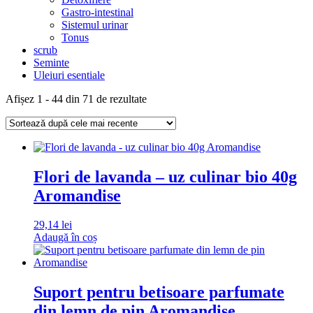
Gastro-intestinal
Sistemul urinar
Tonus
scrub
Seminte
Uleiuri esentiale
Sortat
Afișez 1 - 44 din 71 de rezultate
după
cele
mai
recente
Flori de lavanda – uz culinar bio 40g
Aromandise
29,14
lei
Adaugă în coș
Suport pentru betisoare parfumate
din lemn de pin Aromandise