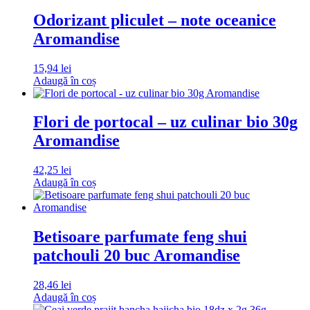
Odorizant pliculet – note oceanice
Aromandise
15,94
lei
Adaugă în coș
Flori de portocal – uz culinar bio 30g
Aromandise
42,25
lei
Adaugă în coș
Betisoare parfumate feng shui
patchouli 20 buc Aromandise
28,46
lei
Adaugă în coș