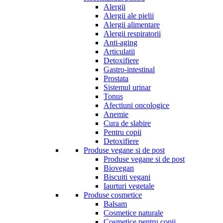
Alergii
Alergii ale pielii
Alergii alimentare
Alergii respiratorii
Anti-aging
Articulatii
Detoxifiere
Gastro-intestinal
Prostata
Sistemul urinar
Tonus
Afectiuni oncologice
Anemie
Cura de slabire
Pentru copii
Detoxifiere
Produse vegane si de post
Produse vegane si de post
Biovegan
Biscuiti vegani
Iaurturi vegetale
Produse cosmetice
Balsam
Cosmetice naturale
Cosmetice pentru copii