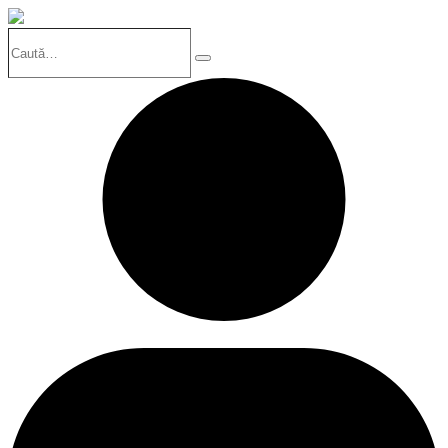
Caută…
Search