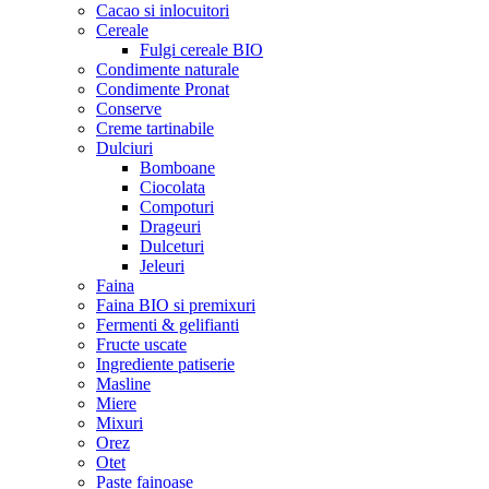
Cacao si inlocuitori
Cereale
Fulgi cereale BIO
Condimente naturale
Condimente Pronat
Conserve
Creme tartinabile
Dulciuri
Bomboane
Ciocolata
Compoturi
Drageuri
Dulceturi
Jeleuri
Faina
Faina BIO si premixuri
Fermenti & gelifianti
Fructe uscate
Ingrediente patiserie
Masline
Miere
Mixuri
Orez
Otet
Paste fainoase