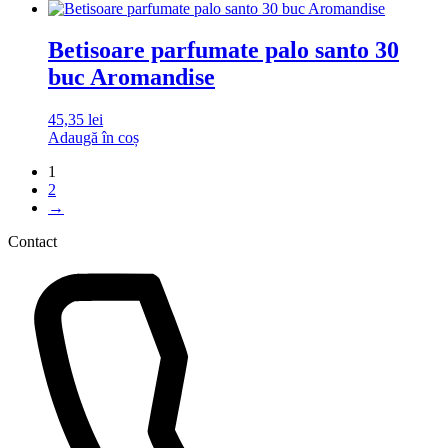
Betisoare parfumate palo santo 30
buc Aromandise
45,35
lei
Adaugă în coș
1
2
→
Contact