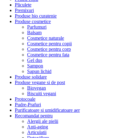
Pliculete
Premixuri
Produse bio curatenie
Produse cosmetice
Parfumuri
Balsam
Cosmetice naturale
Cosmetice pentru copii
Cosmetice pentru corp
Cosmetice pentru fata
Gel dus
Sampon
Sapun lichid
Produse solidare
Produse vegane si de post
Biovegan
Biscuiti vegani
Protocoale
Pudre-Prafuri
Purificatoare si umidificatoare aer
Recomandat pentru
Alergii ale pielii
Anti-aging
Articulatii
Detoxifiere