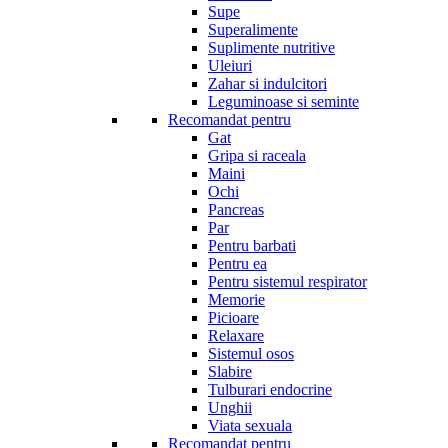
Supe
Superalimente
Suplimente nutritive
Uleiuri
Zahar si indulcitori
Leguminoase si seminte
Recomandat pentru
Gat
Gripa si raceala
Maini
Ochi
Pancreas
Par
Pentru barbati
Pentru ea
Pentru sistemul respirator
Memorie
Picioare
Relaxare
Sistemul osos
Slabire
Tulburari endocrine
Unghii
Viata sexuala
Recomandat pentru