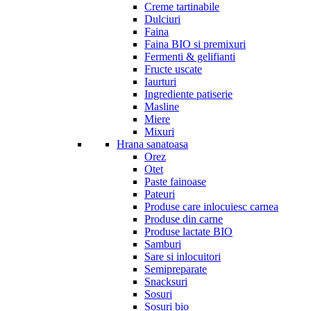
Creme tartinabile
Dulciuri
Faina
Faina BIO si premixuri
Fermenti & gelifianti
Fructe uscate
Iaurturi
Ingrediente patiserie
Masline
Miere
Mixuri
Hrana sanatoasa
Orez
Otet
Paste fainoase
Pateuri
Produse care inlocuiesc carnea
Produse din carne
Produse lactate BIO
Samburi
Sare si inlocuitori
Semipreparate
Snacksuri
Sosuri
Sosuri bio