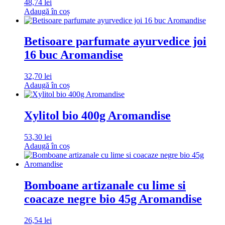
48,74
lei
Adaugă în coș
Betisoare parfumate ayurvedice joi
16 buc Aromandise
32,70
lei
Adaugă în coș
Xylitol bio 400g Aromandise
53,30
lei
Adaugă în coș
Bomboane artizanale cu lime si
coacaze negre bio 45g Aromandise
26,54
lei