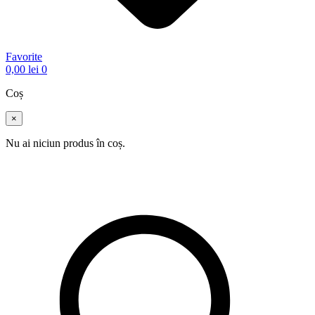
Favorite
0,00
lei
0
Coș
×
Nu ai niciun produs în coș.