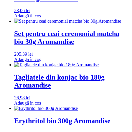
28,06
lei
Adaugă în coș
Set pentru ceai ceremonial matcha
bio 30g Aromandise
205,39
lei
Adaugă în coș
Tagliatele din konjac bio 180g
Aromandise
26,98
lei
Adaugă în coș
Erythritol bio 300g Aromandise