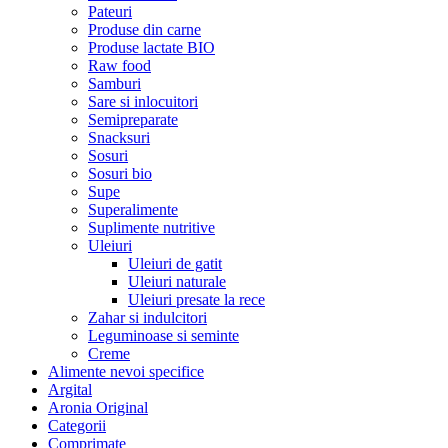
Pateuri
Produse din carne
Produse lactate BIO
Raw food
Samburi
Sare si inlocuitori
Semipreparate
Snacksuri
Sosuri
Sosuri bio
Supe
Superalimente
Suplimente nutritive
Uleiuri
Uleiuri de gatit
Uleiuri naturale
Uleiuri presate la rece
Zahar si indulcitori
Leguminoase si seminte
Creme
Alimente nevoi specifice
Argital
Aronia Original
Categorii
Comprimate