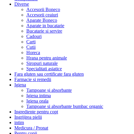
Diverse
Accesorii Boneco
Accesorii ceaiuri
Aparate Boneco
Aparate in bucatarie
Bucatarie si servire
Cadouri
Carti
Cutii
Horeca
Hrana pentru animale
Siropuri naturale
Specialitati asiatice
Fara gluten sau certificate fara gluten
Farmacie si remedii
Igiena
Tampoane și absorbante
Igiena intima
Igiena orala
Tampoane si absorbante bumbac organic
Ingrediente pentru copt
Ingrijirea pielii
intim
Medicura / Pronat
Pentru copii