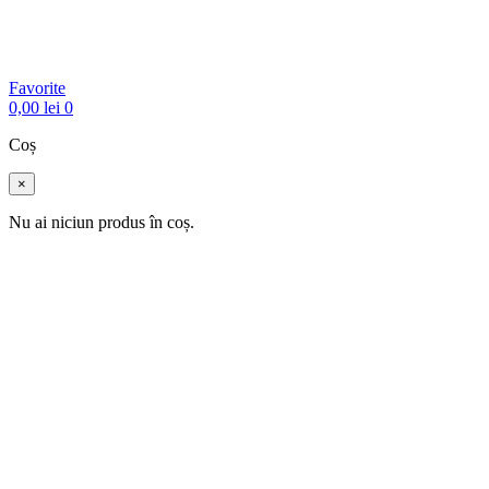
Favorite
0,00
lei
0
Coș
×
Nu ai niciun produs în coș.