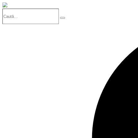
Caută…
Search