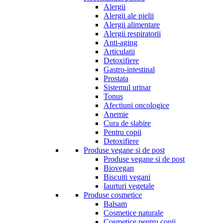
Alergii
Alergii ale pielii
Alergii alimentare
Alergii respiratorii
Anti-aging
Articulatii
Detoxifiere
Gastro-intestinal
Prostata
Sistemul urinar
Tonus
Afectiuni oncologice
Anemie
Cura de slabire
Pentru copii
Detoxifiere
Produse vegane si de post
Produse vegane si de post
Biovegan
Biscuiti vegani
Iaurturi vegetale
Produse cosmetice
Balsam
Cosmetice naturale
Cosmetice pentru copii