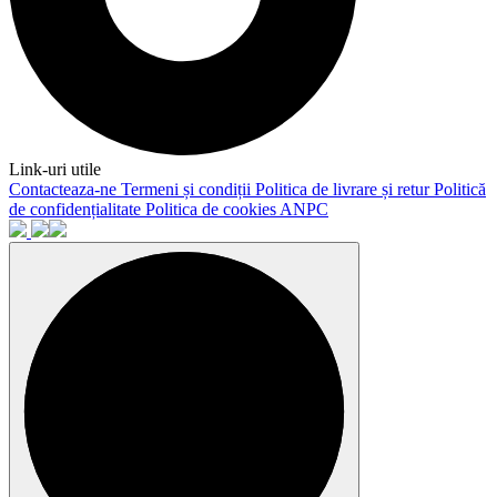
Link-uri utile
Contacteaza-ne
Termeni și condiții
Politica de livrare și retur
Politică
de confidențialitate
Politica de cookies
ANPC