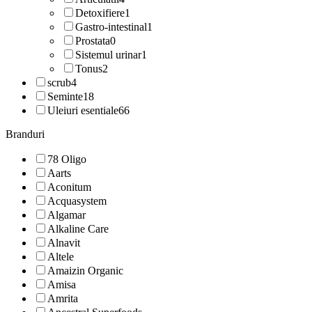
Detoxifiere
1
Gastro-intestinal
1
Prostata
0
Sistemul urinar
1
Tonus
2
scrub
4
Seminte
18
Uleiuri esentiale
66
Branduri
78 Oligo
Aarts
Aconitum
Acquasystem
Algamar
Alkaline Care
Alnavit
Altele
Amaizin Organic
Amisa
Amrita