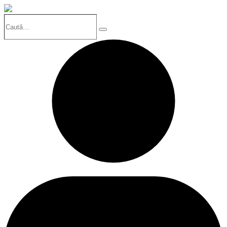
Caută…
Search