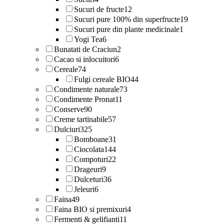
Sucuri de fructe
12
Sucuri pure 100% din superfructe
19
Sucuri pure din plante medicinale
1
Yogi Tea
6
Bunatati de Craciun
2
Cacao si inlocuitori
6
Cereale
74
Fulgi cereale BIO
44
Condimente naturale
73
Condimente Pronat
11
Conserve
90
Creme tartinabile
57
Dulciuri
325
Bomboane
31
Ciocolata
144
Compoturi
22
Drageuri
9
Dulceturi
36
Jeleuri
6
Faina
49
Faina BIO si premixuri
4
Fermenti & gelifianti
11