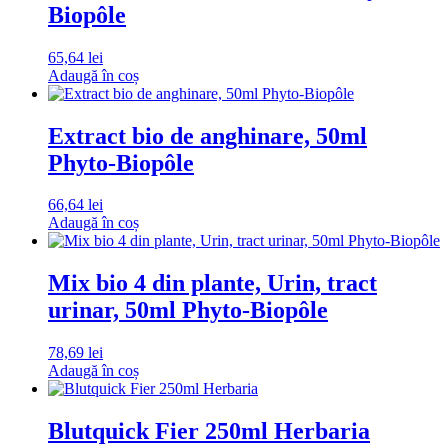
Biopôle
65,64
lei
Adaugă în coș
Extract bio de anghinare, 50ml
Phyto-Biopôle
66,64
lei
Adaugă în coș
Mix bio 4 din plante, Urin, tract
urinar, 50ml Phyto-Biopôle
78,69
lei
Adaugă în coș
Blutquick Fier 250ml Herbaria