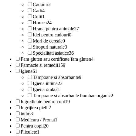
Cadouri
2
Carti
4
Cutii
1
Horeca
24
Hrana pentru animale
27
Idei pentru cadouri
0
Mori de cereale
0
Siropuri naturale
3
Specialitati asiatice
36
Fara gluten sau certificate fara gluten
4
Farmacie si remedii
159
Igiena
61
Tampoane și absorbante
9
Igiena intima
23
Igiena orala
21
Tampoane si absorbante bumbac organic
2
Ingrediente pentru copt
19
Ingrijirea pielii
2
intim
8
Medicura / Pronat
1
Pentru copii
20
Pliculete
1