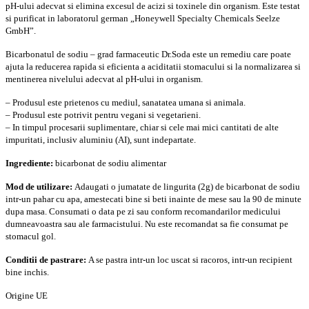
pH-ului adecvat si elimina excesul de acizi si toxinele din organism. E
ste testat
si purificat in laboratorul german „Honeywell Specialty Chemicals Seelze
GmbH”.
Bicarbonatul de sodiu – grad farmaceutic Dr.Soda este un remediu care poate
ajuta la reducerea rapida si eficienta a aciditatii stomacului si la normalizarea si
mentinerea nivelului adecvat al pH-ului in organism.
– Produsul este prietenos cu mediul, sanatatea umana si animala.
– Produsul este potrivit pentru vegani si vegetarieni.
– In timpul procesarii suplimentare, chiar si cele mai mici cantitati de alte
impuritati, inclusiv aluminiu (AI), sunt indepartate.
Ingrediente:
bicarbonat de sodiu alimentar
Mod de utilizare:
Adaugati o jumatate de lingurita (2g) de bicarbonat de sodiu
intr-un pahar cu apa, amestecati bine si beti inainte de mese sau la 90 de minute
dupa masa. Consumati o data pe zi sau conform recomandarilor medicului
dumneavoastra sau ale farmacistului. Nu este recomandat sa fie consumat pe
stomacul gol.
Conditii de pastrare:
A se pastra intr-un loc uscat si racoros, intr-un recipient
bine inchis.
Origine UE