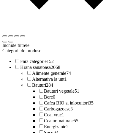
Inchide filtrele
Categorii de produse
Fără categorie
152
Hrana sanatoasa
2068
Alimente generale
74
Alternativa la unt
1
Bauturi
284
Bauturi vegetale
51
Bere
0
Cafea BIO si inlocuitori
35
Carbogazoase
3
Ceai vrac
1
Ceaiuri naturale
55
Energizante
2
Sucuri
4