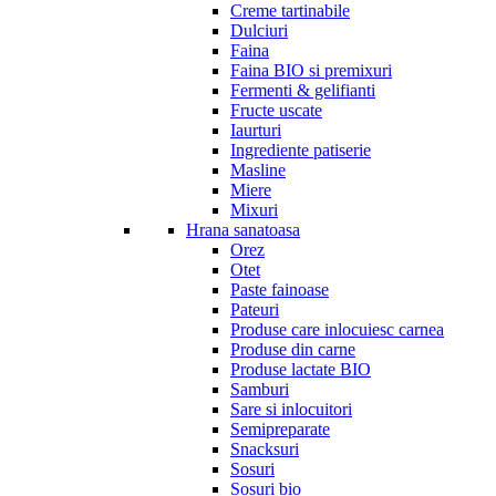
Creme tartinabile
Dulciuri
Faina
Faina BIO si premixuri
Fermenti & gelifianti
Fructe uscate
Iaurturi
Ingrediente patiserie
Masline
Miere
Mixuri
Hrana sanatoasa
Orez
Otet
Paste fainoase
Pateuri
Produse care inlocuiesc carnea
Produse din carne
Produse lactate BIO
Samburi
Sare si inlocuitori
Semipreparate
Snacksuri
Sosuri
Sosuri bio