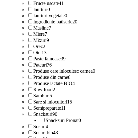
Fructe uscate
41
Iaurturi
0
Iaurturi vegetale
0
Ingrediente patiserie
20
Masline
7
Miere
7
Mixuri
9
Orez
2
Otet
13
Paste fainoase
39
Pateuri
76
Produse care inlocuiesc carnea
0
Produse din carne
8
Produse lactate BIO
4
Raw food
2
Samburi
5
Sare si inlocuitori
15
Semipreparate
11
Snacksuri
90
Snacksuri Pronat
0
Sosuri
4
Sosuri bio
48