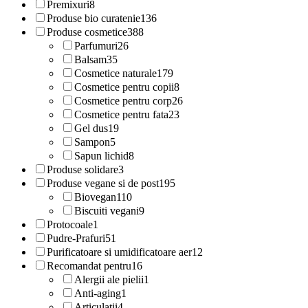
Premixuri
8
Produse bio curatenie
136
Produse cosmetice
388
Parfumuri
26
Balsam
35
Cosmetice naturale
179
Cosmetice pentru copii
8
Cosmetice pentru corp
26
Cosmetice pentru fata
23
Gel dus
19
Sampon
5
Sapun lichid
8
Produse solidare
3
Produse vegane si de post
195
Biovegan
110
Biscuiti vegani
9
Protocoale
1
Pudre-Prafuri
51
Purificatoare si umidificatoare aer
12
Recomandat pentru
16
Alergii ale pielii
1
Anti-aging
1
Articulatii
4