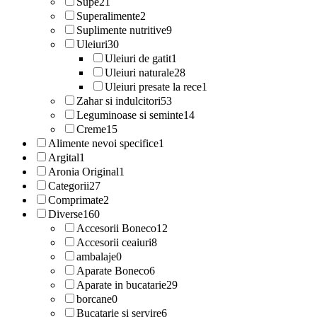
Supe
21
Superalimente
2
Suplimente nutritive
9
Uleiuri
30
Uleiuri de gatit
1
Uleiuri naturale
28
Uleiuri presate la rece
1
Zahar si indulcitori
53
Leguminoase si seminte
14
Creme
15
Alimente nevoi specifice
1
Argital
1
Aronia Original
1
Categorii
27
Comprimate
2
Diverse
160
Accesorii Boneco
12
Accesorii ceaiuri
8
ambalaje
0
Aparate Boneco
6
Aparate in bucatarie
29
borcane
0
Bucatarie si servire
6