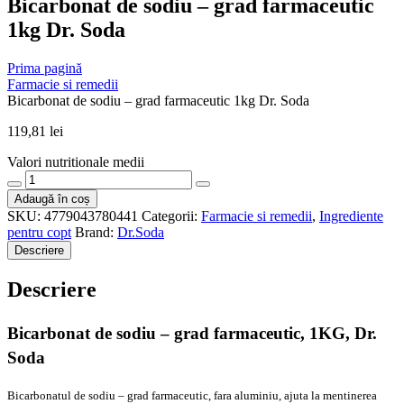
Bicarbonat de sodiu – grad farmaceutic
1kg Dr. Soda
Prima pagină
Farmacie si remedii
Bicarbonat de sodiu – grad farmaceutic 1kg Dr. Soda
119,81
lei
Valori nutritionale medii
Cantitate
Bicarbonat
Adaugă în coș
de
SKU:
4779043780441
Categorii:
Farmacie si remedii
,
Ingrediente
sodiu
pentru copt
Brand:
Dr.Soda
-
Descriere
grad
farmaceutic
Descriere
1kg
Dr.
Soda
Bicarbonat de sodiu – grad farmaceutic, 1KG, Dr.
Soda
Bicarbonatul de sodiu – grad farmaceutic, fara aluminiu, ajuta la mentinerea