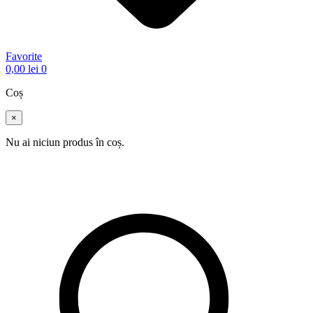
Favorite
0,00
lei
0
Coș
×
Nu ai niciun produs în coș.