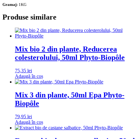
Gramaj:
1KG
Produse similare
Mix bio 2 din plante, Reducerea
colesterolului, 50ml Phyto-Biopôle
75,35
lei
Adaugă în coș
Mix 3 din plante, 50ml Epa Phyto-
Biopôle
79,95
lei
Adaugă în coș