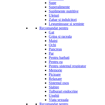
Supe
Superalimente
Suplimente nutritive
Uleiuri
Zahar si indulcitori
Leguminoase si seminte
Recomandat pentru
Gat
Gripa si raceala
Maini
Ochi
Pancreas
Par
Pentru barbati
Pentru ea
Pentru sistemul respirator
Memorie
Picioare
Relaxare
Sistemul osos
Slabire
Tulburari endocrine
Unghii
Viata sexuala
Recomandat pentru