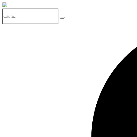
Caută…
Search