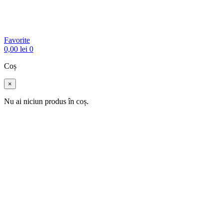
Favorite
0,00
lei
0
Coș
×
Nu ai niciun produs în coș.