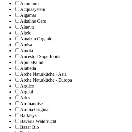
Aconitum
Acquasystem
Algamar
Alkaline Care
Alnavit
Altele
Amaizin Organic
Amisa
Amrita
Ancestral Superfoods
ApuliaKundi
Arabella
Arche Naturküche - Asia
Arche Naturküche - Europa
Argileo
Argital
Aries
Aromandise
Aronia Original
Barkleys
Bavaria Waldfrucht
Bazar Bio