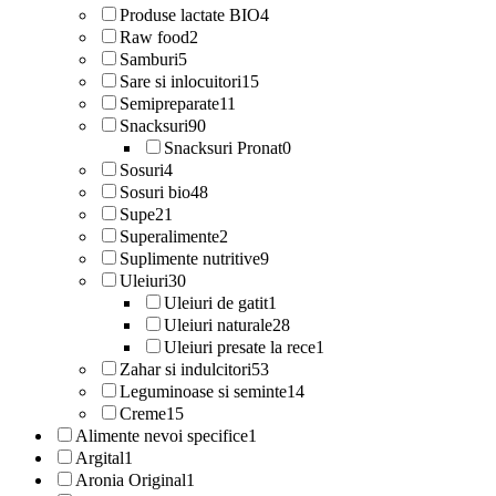
Produse lactate BIO
4
Raw food
2
Samburi
5
Sare si inlocuitori
15
Semipreparate
11
Snacksuri
90
Snacksuri Pronat
0
Sosuri
4
Sosuri bio
48
Supe
21
Superalimente
2
Suplimente nutritive
9
Uleiuri
30
Uleiuri de gatit
1
Uleiuri naturale
28
Uleiuri presate la rece
1
Zahar si indulcitori
53
Leguminoase si seminte
14
Creme
15
Alimente nevoi specifice
1
Argital
1
Aronia Original
1