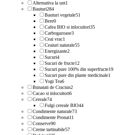
Alternativa la unt
1
Bauturi
284
Bauturi vegetale
51
Bere
0
Cafea BIO si inlocuitori
35
Carbogazoase
3
Ceai vrac
1
Ceaiuri naturale
55
Energizante
2
Sucuri
4
Sucuri de fructe
12
Sucuri pure 100% din superfructe
19
Sucuri pure din plante medicinale
1
Yogi Tea
6
Bunatati de Craciun
2
Cacao si inlocuitori
6
Cereale
74
Fulgi cereale BIO
44
Condimente naturale
73
Condimente Pronat
11
Conserve
90
Creme tartinabile
57