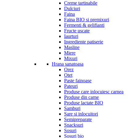
Creme tartinabile
Dulciuri
Faina
Faina BIO si premixuri
Fermenti & gelifianti
Fructe uscate
Iaurturi
Ingrediente patiserie
Masline
Miere
Mixuri
Hrana sanatoasa
Orez
Otet
Paste fainoase
Pateuri
Produse care inlocuiesc carnea
Produse din carne
Produse lactate BIO
Samburi
Sare si inlocuitori
Semipreparate
Snacksuri
Sosuri
Sosuri bio