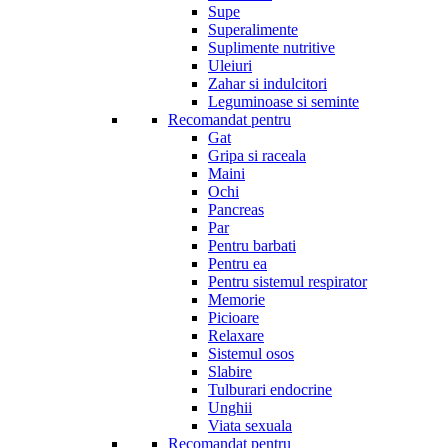
Supe
Superalimente
Suplimente nutritive
Uleiuri
Zahar si indulcitori
Leguminoase si seminte
Recomandat pentru
Gat
Gripa si raceala
Maini
Ochi
Pancreas
Par
Pentru barbati
Pentru ea
Pentru sistemul respirator
Memorie
Picioare
Relaxare
Sistemul osos
Slabire
Tulburari endocrine
Unghii
Viata sexuala
Recomandat pentru