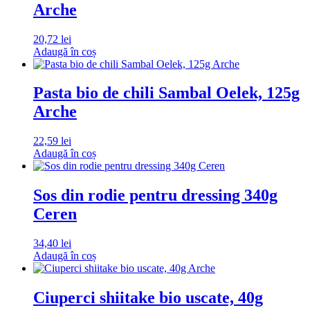
Arche
20,72
lei
Adaugă în coș
Pasta bio de chili Sambal Oelek, 125g
Arche
22,59
lei
Adaugă în coș
Sos din rodie pentru dressing 340g
Ceren
34,40
lei
Adaugă în coș
Ciuperci shiitake bio uscate, 40g