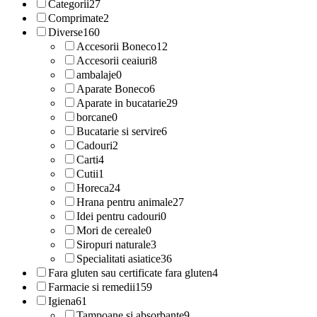
Categorii
27
Comprimate
2
Diverse
160
Accesorii Boneco
12
Accesorii ceaiuri
8
ambalaje
0
Aparate Boneco
6
Aparate in bucatarie
29
borcane
0
Bucatarie si servire
6
Cadouri
2
Carti
4
Cutii
1
Horeca
24
Hrana pentru animale
27
Idei pentru cadouri
0
Mori de cereale
0
Siropuri naturale
3
Specialitati asiatice
36
Fara gluten sau certificate fara gluten
4
Farmacie si remedii
159
Igiena
61
Tampoane și absorbante
9