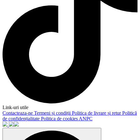
Link-uri utile
Contacteaza-ne
Termeni și condiții
Politica de livrare și retur
Politică
de confidențialitate
Politica de cookies
ANPC