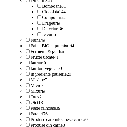
Dulciuri
325
Bomboane
31
Ciocolata
144
Compoturi
22
Drageuri
9
Dulceturi
36
Jeleuri
6
Faina
49
Faina BIO si premixuri
4
Fermenti & gelifianti
11
Fructe uscate
41
Iaurturi
0
Iaurturi vegetale
0
Ingrediente patiserie
20
Masline
7
Miere
7
Mixuri
9
Orez
2
Otet
13
Paste fainoase
39
Pateuri
76
Produse care inlocuiesc carnea
0
Produse din carne
8