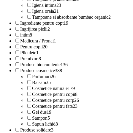
Igiena intima
23
Igiena orala
21
Tampoane si absorbante bumbac organic
2
Ingrediente pentru copt
19
Ingrijirea pielii
2
intim
8
Medicura / Pronat
1
Pentru copii
20
Pliculete
1
Premixuri
8
Produse bio curatenie
136
Produse cosmetice
388
Parfumuri
26
Balsam
35
Cosmetice naturale
179
Cosmetice pentru copii
8
Cosmetice pentru corp
26
Cosmetice pentru fata
23
Gel dus
19
Sampon
5
Sapun lichid
8
Produse solidare
3