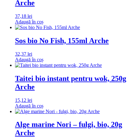
Arche
37,18
lei
Adaugă în coș
Sos bio No Fish, 155ml Arche
32,37
lei
Adaugă în coș
Taitei bio instant pentru wok, 250g
Arche
15,12
lei
Adaugă în coș
Alge marine Nori – fulgi, bio, 20g
Arche