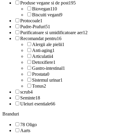
Produse vegane si de post
195
Biovegan
110
Biscuiti vegani
9
Protocoale
1
Pudre-Prafuri
51
Purificatoare si umidificatoare aer
12
Recomandat pentru
16
Alergii ale pielii
1
Anti-aging
1
Articulatii
4
Detoxifiere
1
Gastro-intestinal
1
Prostata
0
Sistemul urinar
1
Tonus
2
scrub
4
Seminte
18
Uleiuri esentiale
66
Branduri
78 Oligo
Aarts