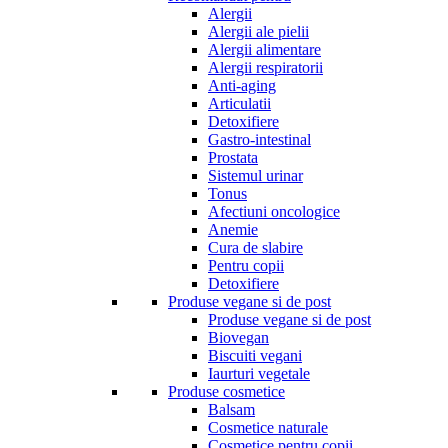
Alergii
Alergii ale pielii
Alergii alimentare
Alergii respiratorii
Anti-aging
Articulatii
Detoxifiere
Gastro-intestinal
Prostata
Sistemul urinar
Tonus
Afectiuni oncologice
Anemie
Cura de slabire
Pentru copii
Detoxifiere
Produse vegane si de post
Produse vegane si de post
Biovegan
Biscuiti vegani
Iaurturi vegetale
Produse cosmetice
Balsam
Cosmetice naturale
Cosmetice pentru copii