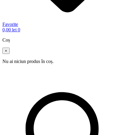
Favorite
0,00
lei
0
Coș
×
Nu ai niciun produs în coș.