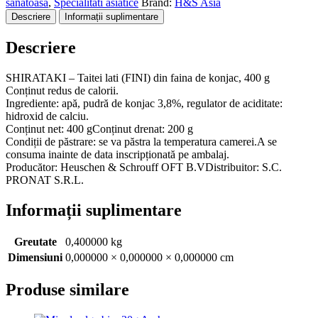
sanatoasa
,
Specialitati asiatice
Brand:
H&S Asia
(fini)
Descriere
Informații suplimentare
din
faina
Descriere
de
konjac,
400g
SHIRATAKI – Taitei lati (FINI) din faina de konjac, 400 g
Conținut redus de calorii.
Ingrediente: apă, pudră de konjac 3,8%, regulator de aciditate:
hidroxid de calciu.
Conținut net: 400 gConținut drenat: 200 g
Condiții de păstrare: se va păstra la temperatura camerei.A se
consuma inainte de data inscripționată pe ambalaj.
Producător: Heuschen & Schrouff OFT B.VDistribuitor: S.C.
PRONAT S.R.L.
Informații suplimentare
Greutate
0,400000 kg
Dimensiuni
0,000000 × 0,000000 × 0,000000 cm
Produse similare