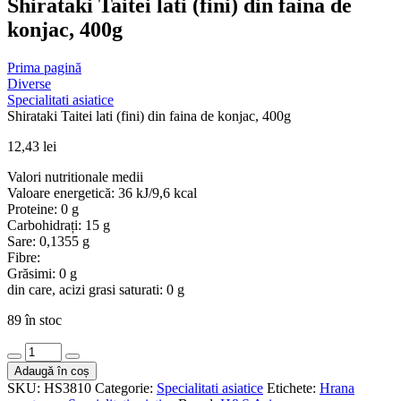
Shirataki Taitei lati (fini) din faina de
konjac, 400g
Prima pagină
Diverse
Specialitati asiatice
Shirataki Taitei lati (fini) din faina de konjac, 400g
12,43
lei
Valori nutritionale medii
Valoare energetică: 36 kJ/9,6 kcal
Proteine: 0 g
Carbohidrați: 15 g
Sare: 0,1355 g
Fibre:
Grăsimi: 0 g
din care, acizi grasi saturati: 0 g
89 în stoc
Cantitate
Shirataki
Adaugă în coș
Taitei
SKU:
HS3810
Categorie:
Specialitati asiatice
Etichete:
Hrana
lati