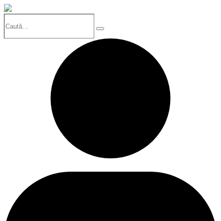
Caută…
Search