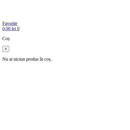
Favorite
0,00
lei
0
Coș
×
Nu ai niciun produs în coș.