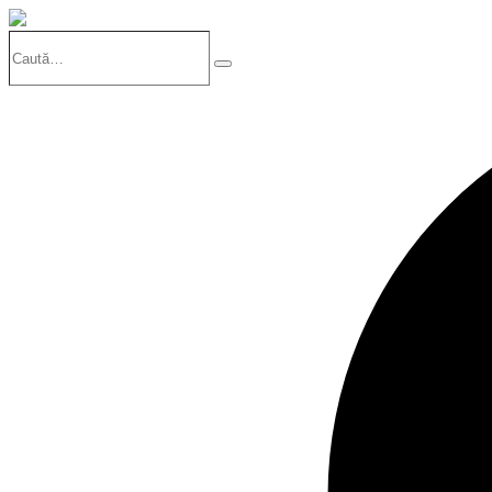
Caută…
Search