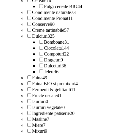
Cereale
74
Fulgi cereale BIO
44
Condimente naturale
73
Condimente Pronat
11
Conserve
90
Creme tartinabile
57
Dulciuri
325
Bomboane
31
Ciocolata
144
Compoturi
22
Drageuri
9
Dulceturi
36
Jeleuri
6
Faina
49
Faina BIO si premixuri
4
Fermenti & gelifianti
11
Fructe uscate
41
Iaurturi
0
Iaurturi vegetale
0
Ingrediente patiserie
20
Masline
7
Miere
7
Mixuri
9