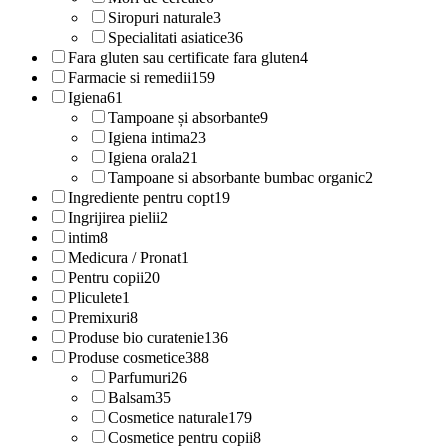
Siropuri naturale
3
Specialitati asiatice
36
Fara gluten sau certificate fara gluten
4
Farmacie si remedii
159
Igiena
61
Tampoane și absorbante
9
Igiena intima
23
Igiena orala
21
Tampoane si absorbante bumbac organic
2
Ingrediente pentru copt
19
Ingrijirea pielii
2
intim
8
Medicura / Pronat
1
Pentru copii
20
Pliculete
1
Premixuri
8
Produse bio curatenie
136
Produse cosmetice
388
Parfumuri
26
Balsam
35
Cosmetice naturale
179
Cosmetice pentru copii
8