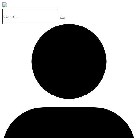
Caută…
Search