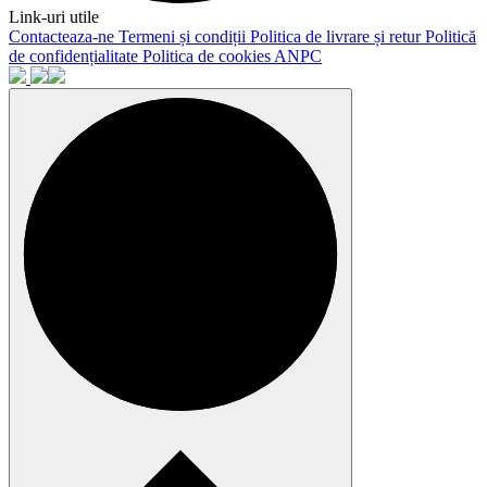
Link-uri utile
Contacteaza-ne
Termeni și condiții
Politica de livrare și retur
Politică
de confidențialitate
Politica de cookies
ANPC