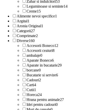
Zahar si indulcitori
53
Leguminoase si seminte
14
Creme
15
Alimente nevoi specifice
1
Argital
1
Aronia Original
1
Categorii
27
Comprimate
2
Diverse
160
Accesorii Boneco
12
Accesorii ceaiuri
8
ambalaje
0
Aparate Boneco
6
Aparate in bucatarie
29
borcane
0
Bucatarie si servire
6
Cadouri
2
Carti
4
Cutii
1
Horeca
24
Hrana pentru animale
27
Idei pentru cadouri
0
Mori de cereale
0