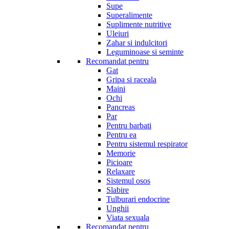
Supe
Superalimente
Suplimente nutritive
Uleiuri
Zahar si indulcitori
Leguminoase si seminte
Recomandat pentru
Gat
Gripa si raceala
Maini
Ochi
Pancreas
Par
Pentru barbati
Pentru ea
Pentru sistemul respirator
Memorie
Picioare
Relaxare
Sistemul osos
Slabire
Tulburari endocrine
Unghii
Viata sexuala
Recomandat pentru