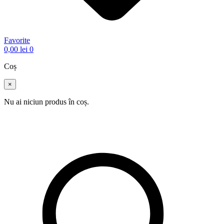
Favorite
0,00
lei
0
Coș
×
Nu ai niciun produs în coș.