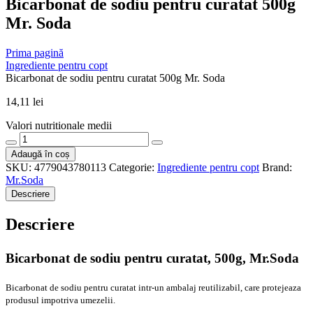
Bicarbonat de sodiu pentru curatat 500g
Mr. Soda
Prima pagină
Ingrediente pentru copt
Bicarbonat de sodiu pentru curatat 500g Mr. Soda
14,11
lei
Valori nutritionale medii
Cantitate
Bicarbonat
Adaugă în coș
de
SKU:
4779043780113
Categorie:
Ingrediente pentru copt
Brand:
sodiu
Mr.Soda
pentru
Descriere
curatat
500g
Descriere
Mr.
Soda
Bicarbonat de sodiu pentru curatat, 500g, Mr.Soda
Bicarbonat de sodiu pentru curatat intr-un ambalaj reutilizabil, care protejeaza
produsul impotriva umezelii.