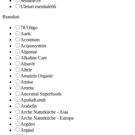
Seminte
18
Uleiuri esentiale
66
Branduri
78 Oligo
Aarts
Aconitum
Acquasystem
Algamar
Alkaline Care
Alnavit
Altele
Amaizin Organic
Amisa
Amrita
Ancestral Superfoods
ApuliaKundi
Arabella
Arche Naturküche - Asia
Arche Naturküche - Europa
Argileo
Argital