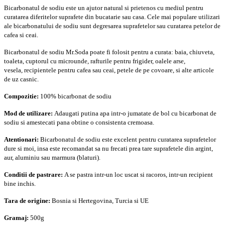
Bicarbonatul de sodiu este un ajutor natural si prietenos cu mediul pentru
curatarea diferitelor suprafete din bucatarie sau casa.
Cele mai populare utilizari
ale bicarbonatului de sodiu sunt degresarea suprafetelor sau curatarea petelor de
cafea si ceai.
Bicarbonatul de sodiu Mr.Soda poate fi folosit pentru a curata: b
aia, chiuveta,
t
oaleta, c
uptorul cu microunde, r
afturile pentru frigider, o
alele arse,
v
esela,
recipientele pentru cafea sau ceai, p
etele de pe covoare, s
i alte articole
de uz casnic.
Compozitie:
100% bicarbonat de sodiu
Mod de utilizare:
Adaugati putina apa intr-o jumatate de bol cu bicarbonat de
sodiu si amestecati pana obtine o consistenta cremoasa.
Atentionari:
Bicarbonatul de sodiu este excelent pentru curatarea suprafetelor
dure si moi, insa este recomandat sa nu frecati prea tare suprafetele din argint,
aur, aluminiu sau marmura (blaturi).
Conditii de pastrare:
A se pastra intr-un loc uscat si racoros, intr-un recipient
bine inchis.
Tara de origine:
Bosnia si Hertegovina, Turcia si UE
Gramaj:
500g