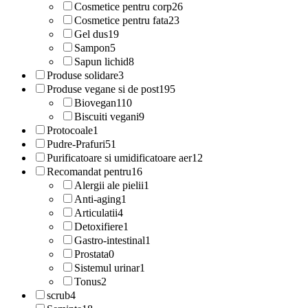
Cosmetice pentru corp
26
Cosmetice pentru fata
23
Gel dus
19
Sampon
5
Sapun lichid
8
Produse solidare
3
Produse vegane si de post
195
Biovegan
110
Biscuiti vegani
9
Protocoale
1
Pudre-Prafuri
51
Purificatoare si umidificatoare aer
12
Recomandat pentru
16
Alergii ale pielii
1
Anti-aging
1
Articulatii
4
Detoxifiere
1
Gastro-intestinal
1
Prostata
0
Sistemul urinar
1
Tonus
2
scrub
4