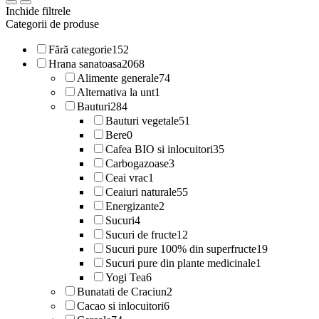
Inchide filtrele
Categorii de produse
Fără categorie
152
Hrana sanatoasa
2068
Alimente generale
74
Alternativa la unt
1
Bauturi
284
Bauturi vegetale
51
Bere
0
Cafea BIO si inlocuitori
35
Carbogazoase
3
Ceai vrac
1
Ceaiuri naturale
55
Energizante
2
Sucuri
4
Sucuri de fructe
12
Sucuri pure 100% din superfructe
19
Sucuri pure din plante medicinale
1
Yogi Tea
6
Bunatati de Craciun
2
Cacao si inlocuitori
6