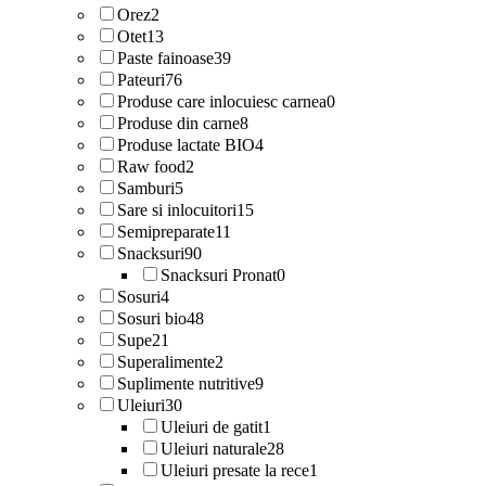
Orez
2
Otet
13
Paste fainoase
39
Pateuri
76
Produse care inlocuiesc carnea
0
Produse din carne
8
Produse lactate BIO
4
Raw food
2
Samburi
5
Sare si inlocuitori
15
Semipreparate
11
Snacksuri
90
Snacksuri Pronat
0
Sosuri
4
Sosuri bio
48
Supe
21
Superalimente
2
Suplimente nutritive
9
Uleiuri
30
Uleiuri de gatit
1
Uleiuri naturale
28
Uleiuri presate la rece
1