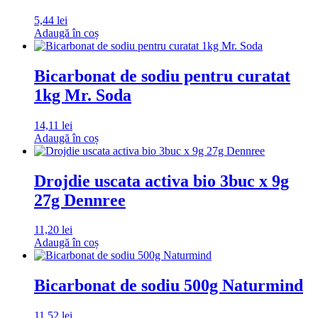
5,44
lei
Adaugă în coș
Bicarbonat de sodiu pentru curatat
1kg Mr. Soda
14,11
lei
Adaugă în coș
Drojdie uscata activa bio 3buc x 9g
27g Dennree
11,20
lei
Adaugă în coș
Bicarbonat de sodiu 500g Naturmind
11,52
lei