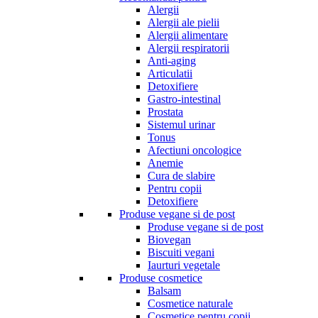
Alergii
Alergii ale pielii
Alergii alimentare
Alergii respiratorii
Anti-aging
Articulatii
Detoxifiere
Gastro-intestinal
Prostata
Sistemul urinar
Tonus
Afectiuni oncologice
Anemie
Cura de slabire
Pentru copii
Detoxifiere
Produse vegane si de post
Produse vegane si de post
Biovegan
Biscuiti vegani
Iaurturi vegetale
Produse cosmetice
Balsam
Cosmetice naturale
Cosmetice pentru copii