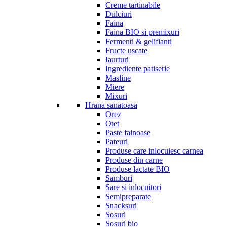
Creme tartinabile
Dulciuri
Faina
Faina BIO si premixuri
Fermenti & gelifianti
Fructe uscate
Iaurturi
Ingrediente patiserie
Masline
Miere
Mixuri
Hrana sanatoasa
Orez
Otet
Paste fainoase
Pateuri
Produse care inlocuiesc carnea
Produse din carne
Produse lactate BIO
Samburi
Sare si inlocuitori
Semipreparate
Snacksuri
Sosuri
Sosuri bio