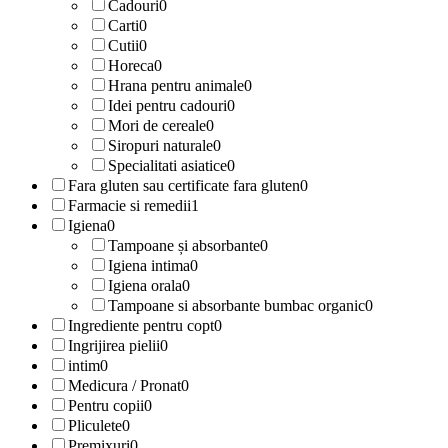
Cadouri
0
Carti
0
Cutii
0
Horeca
0
Hrana pentru animale
0
Idei pentru cadouri
0
Mori de cereale
0
Siropuri naturale
0
Specialitati asiatice
0
Fara gluten sau certificate fara gluten
0
Farmacie si remedii
1
Igiena
0
Tampoane și absorbante
0
Igiena intima
0
Igiena orala
0
Tampoane si absorbante bumbac organic
0
Ingrediente pentru copt
0
Ingrijirea pielii
0
intim
0
Medicura / Pronat
0
Pentru copii
0
Pliculete
0
Premixuri
0