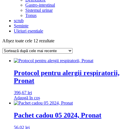
Gastro-intestinal
Sistemul urinar
Tonus
scrub
Seminte
Uleiuri esentiale
Sortat
Afișez toate cele 12 rezultate
după
cele
mai
recente
Protocol pentru alergii respiratorii,
Pronat
396,67
lei
Adaugă în coș
Pachet cadou 05 2024, Pronat
56,02
lei