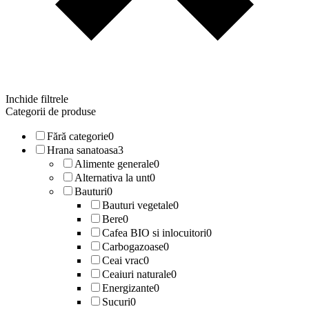
Inchide filtrele
Categorii de produse
Fără categorie
0
Hrana sanatoasa
3
Alimente generale
0
Alternativa la unt
0
Bauturi
0
Bauturi vegetale
0
Bere
0
Cafea BIO si inlocuitori
0
Carbogazoase
0
Ceai vrac
0
Ceaiuri naturale
0
Energizante
0
Sucuri
0