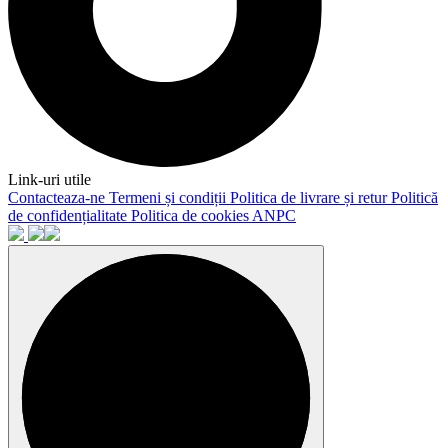
Link-uri utile
Contacteaza-ne
Termeni și condiții
Politica de livrare și retur
Politică
de confidențialitate
Politica de cookies
ANPC