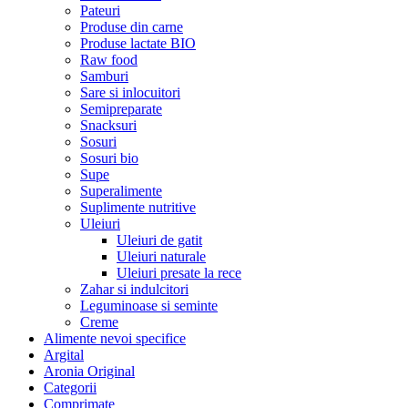
Pateuri
Produse din carne
Produse lactate BIO
Raw food
Samburi
Sare si inlocuitori
Semipreparate
Snacksuri
Sosuri
Sosuri bio
Supe
Superalimente
Suplimente nutritive
Uleiuri
Uleiuri de gatit
Uleiuri naturale
Uleiuri presate la rece
Zahar si indulcitori
Leguminoase si seminte
Creme
Alimente nevoi specifice
Argital
Aronia Original
Categorii
Comprimate