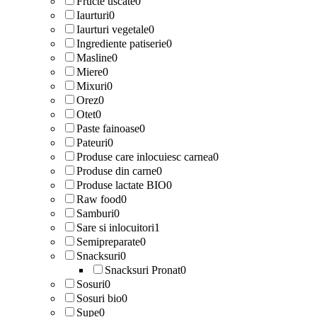
Fructe uscate
0
Iaurturi
0
Iaurturi vegetale
0
Ingrediente patiserie
0
Masline
0
Miere
0
Mixuri
0
Orez
0
Otet
0
Paste fainoase
0
Pateuri
0
Produse care inlocuiesc carnea
0
Produse din carne
0
Produse lactate BIO
0
Raw food
0
Samburi
0
Sare si inlocuitori
1
Semipreparate
0
Snacksuri
0
Snacksuri Pronat
0
Sosuri
0
Sosuri bio
0
Supe
0