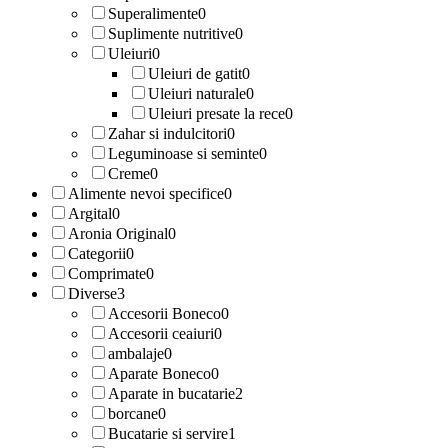
Superalimente
0
Suplimente nutritive
0
Uleiuri
0
Uleiuri de gatit
0
Uleiuri naturale
0
Uleiuri presate la rece
0
Zahar si indulcitori
0
Leguminoase si seminte
0
Creme
0
Alimente nevoi specifice
0
Argital
0
Aronia Original
0
Categorii
0
Comprimate
0
Diverse
3
Accesorii Boneco
0
Accesorii ceaiuri
0
ambalaje
0
Aparate Boneco
0
Aparate in bucatarie
2
borcane
0
Bucatarie si servire
1