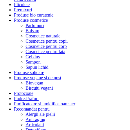
Pliculete
Premixuri
Produse bio curatenie
Produse cosmetice
Parfumuri
Balsam
Cosmetice naturale
Cosmetice pentru copii
Cosmetice pentru corp
Cosmetice pentru fata
Gel dus
Sampon
Sapun lichid
Produse solidare
Produse vegane si de post
Biovegan
Biscuiti vegani
Protocoale
Pudre-Prafuri
Purificatoare si umidificatoare aer
Recomandat pentru
Alergii ale pielii
Anti-aging
Articulatii
Detoxifiere