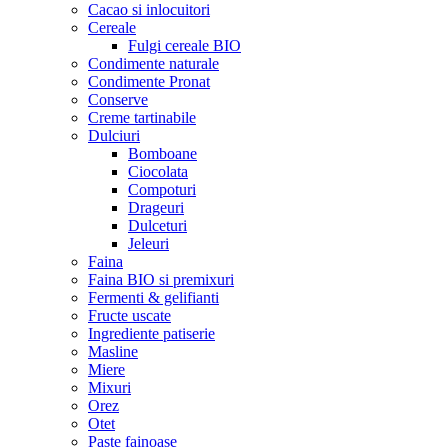
Cacao si inlocuitori
Cereale
Fulgi cereale BIO
Condimente naturale
Condimente Pronat
Conserve
Creme tartinabile
Dulciuri
Bomboane
Ciocolata
Compoturi
Drageuri
Dulceturi
Jeleuri
Faina
Faina BIO si premixuri
Fermenti & gelifianti
Fructe uscate
Ingrediente patiserie
Masline
Miere
Mixuri
Orez
Otet
Paste fainoase