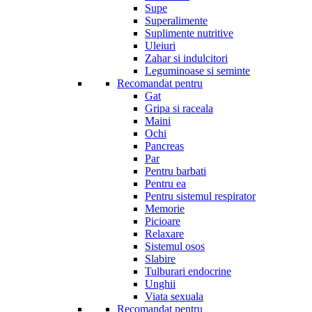
Supe
Superalimente
Suplimente nutritive
Uleiuri
Zahar si indulcitori
Leguminoase si seminte
Recomandat pentru
Gat
Gripa si raceala
Maini
Ochi
Pancreas
Par
Pentru barbati
Pentru ea
Pentru sistemul respirator
Memorie
Picioare
Relaxare
Sistemul osos
Slabire
Tulburari endocrine
Unghii
Viata sexuala
Recomandat pentru