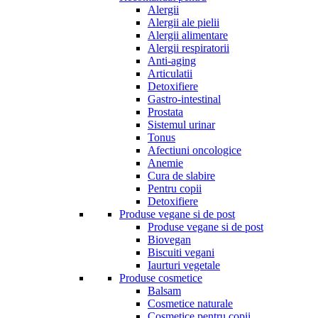
Alergii
Alergii ale pielii
Alergii alimentare
Alergii respiratorii
Anti-aging
Articulatii
Detoxifiere
Gastro-intestinal
Prostata
Sistemul urinar
Tonus
Afectiuni oncologice
Anemie
Cura de slabire
Pentru copii
Detoxifiere
Produse vegane si de post
Produse vegane si de post
Biovegan
Biscuiti vegani
Iaurturi vegetale
Produse cosmetice
Balsam
Cosmetice naturale
Cosmetice pentru copii