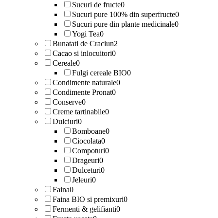
Sucuri de fructe
0
Sucuri pure 100% din superfructe
0
Sucuri pure din plante medicinale
0
Yogi Tea
0
Bunatati de Craciun
2
Cacao si inlocuitori
0
Cereale
0
Fulgi cereale BIO
0
Condimente naturale
0
Condimente Pronat
0
Conserve
0
Creme tartinabile
0
Dulciuri
0
Bomboane
0
Ciocolata
0
Compoturi
0
Drageuri
0
Dulceturi
0
Jeleuri
0
Faina
0
Faina BIO si premixuri
0
Fermenti & gelifianti
0