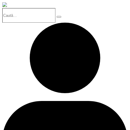
Caută…
Search