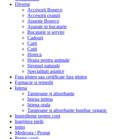
Diverse
Accesorii Boneco
Accesorii ceaiuri
Aparate Boneco
Aparate in bucatarie
Bucatarie si servire
Cadouri
Carti
Cutii
Horeca
Hrana pentru animale
Siropuri naturale
Specialitati asiatice
Fara gluten sau certificate fara gluten
Farmacie si remedii
Igiena
Tampoane și absorbante
Igiena intima
Igiena orala
Tampoane si absorbante bumbac organic
Ingrediente pentru copt
Ingrijirea pielii
intim
Medicura / Pronat
Pentru copii