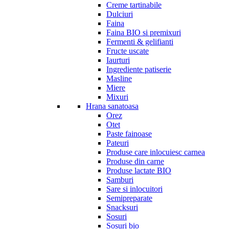
Creme tartinabile
Dulciuri
Faina
Faina BIO si premixuri
Fermenti & gelifianti
Fructe uscate
Iaurturi
Ingrediente patiserie
Masline
Miere
Mixuri
Hrana sanatoasa
Orez
Otet
Paste fainoase
Pateuri
Produse care inlocuiesc carnea
Produse din carne
Produse lactate BIO
Samburi
Sare si inlocuitori
Semipreparate
Snacksuri
Sosuri
Sosuri bio