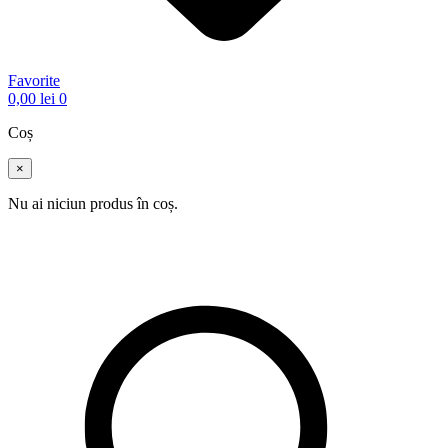
Favorite
0,00
lei
0
Coș
×
Nu ai niciun produs în coș.