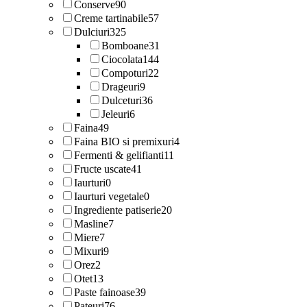
Conserve
90
Creme tartinabile
57
Dulciuri
325
Bomboane
31
Ciocolata
144
Compoturi
22
Drageuri
9
Dulceturi
36
Jeleuri
6
Faina
49
Faina BIO si premixuri
4
Fermenti & gelifianti
11
Fructe uscate
41
Iaurturi
0
Iaurturi vegetale
0
Ingrediente patiserie
20
Masline
7
Miere
7
Mixuri
9
Orez
2
Otet
13
Paste fainoase
39
Pateuri
76