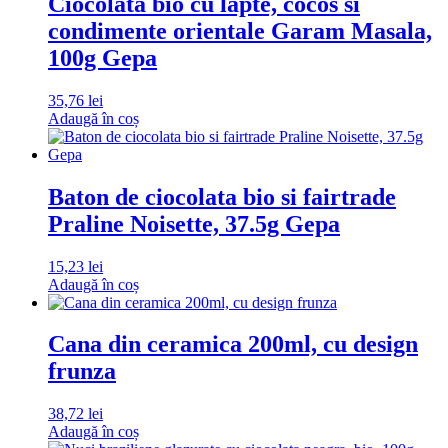
Ciocolata bio cu lapte, cocos si
condimente orientale Garam Masala,
100g Gepa
35,76
lei
Adaugă în coș
Baton de ciocolata bio si fairtrade
Praline Noisette, 37.5g Gepa
15,23
lei
Adaugă în coș
Cana din ceramica 200ml, cu design
frunza
38,72
lei
Adaugă în coș