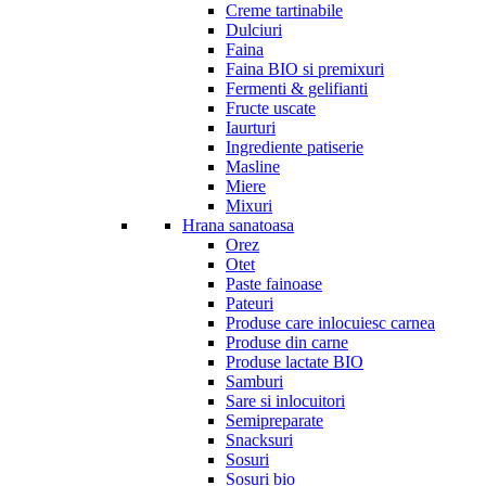
Creme tartinabile
Dulciuri
Faina
Faina BIO si premixuri
Fermenti & gelifianti
Fructe uscate
Iaurturi
Ingrediente patiserie
Masline
Miere
Mixuri
Hrana sanatoasa
Orez
Otet
Paste fainoase
Pateuri
Produse care inlocuiesc carnea
Produse din carne
Produse lactate BIO
Samburi
Sare si inlocuitori
Semipreparate
Snacksuri
Sosuri
Sosuri bio