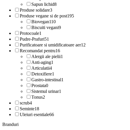
Sapun lichid
8
Produse solidare
3
Produse vegane si de post
195
Biovegan
110
Biscuiti vegani
9
Protocoale
1
Pudre-Prafuri
51
Purificatoare si umidificatoare aer
12
Recomandat pentru
16
Alergii ale pielii
1
Anti-aging
1
Articulatii
4
Detoxifiere
1
Gastro-intestinal
1
Prostata
0
Sistemul urinar
1
Tonus
2
scrub
4
Seminte
18
Uleiuri esentiale
66
Branduri