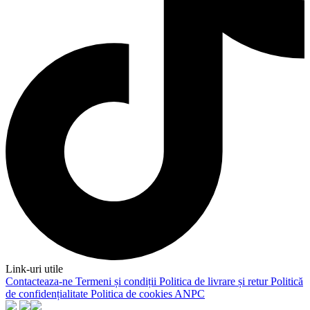
Link-uri utile
Contacteaza-ne
Termeni și condiții
Politica de livrare și retur
Politică
de confidențialitate
Politica de cookies
ANPC