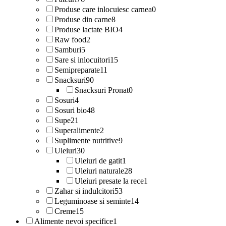
Produse care inlocuiesc carnea
0
Produse din carne
8
Produse lactate BIO
4
Raw food
2
Samburi
5
Sare si inlocuitori
15
Semipreparate
11
Snacksuri
90
Snacksuri Pronat
0
Sosuri
4
Sosuri bio
48
Supe
21
Superalimente
2
Suplimente nutritive
9
Uleiuri
30
Uleiuri de gatit
1
Uleiuri naturale
28
Uleiuri presate la rece
1
Zahar si indulcitori
53
Leguminoase si seminte
14
Creme
15
Alimente nevoi specifice
1