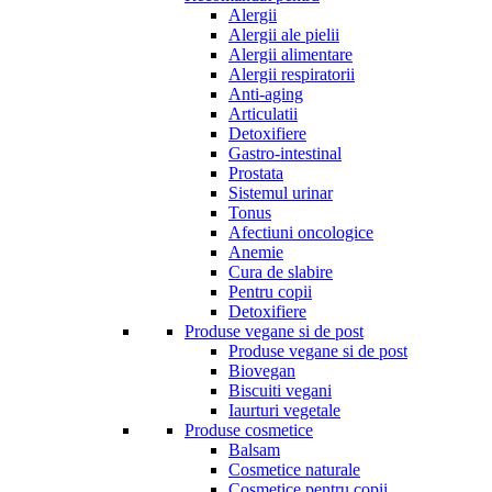
Alergii
Alergii ale pielii
Alergii alimentare
Alergii respiratorii
Anti-aging
Articulatii
Detoxifiere
Gastro-intestinal
Prostata
Sistemul urinar
Tonus
Afectiuni oncologice
Anemie
Cura de slabire
Pentru copii
Detoxifiere
Produse vegane si de post
Produse vegane si de post
Biovegan
Biscuiti vegani
Iaurturi vegetale
Produse cosmetice
Balsam
Cosmetice naturale
Cosmetice pentru copii