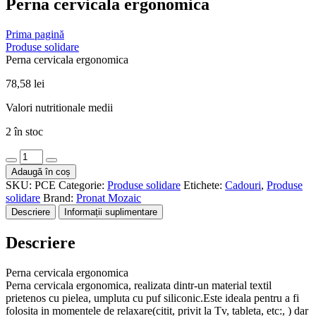
Perna cervicala ergonomica
Prima pagină
Produse solidare
Perna cervicala ergonomica
78,58
lei
Valori nutritionale medii
2 în stoc
Cantitate
Perna
Adaugă în coș
cervicala
SKU:
PCE
Categorie:
Produse solidare
Etichete:
Cadouri
,
Produse
ergonomica
solidare
Brand:
Pronat Mozaic
Descriere
Informații suplimentare
Descriere
Perna cervicala ergonomica
Perna cervicala ergonomica, realizata dintr-un material textil
prietenos cu pielea, umpluta cu puf siliconic.Este ideala pentru a fi
folosita in momentele de relaxare(citit, privit la Tv, tableta, etc:, ) dar