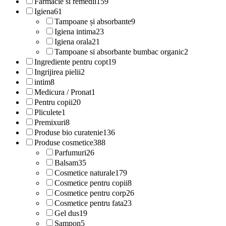
Farmacie si remedii
159
Igiena
61
Tampoane și absorbante
9
Igiena intima
23
Igiena orala
21
Tampoane si absorbante bumbac organic
2
Ingrediente pentru copt
19
Ingrijirea pielii
2
intim
8
Medicura / Pronat
1
Pentru copii
20
Pliculete
1
Premixuri
8
Produse bio curatenie
136
Produse cosmetice
388
Parfumuri
26
Balsam
35
Cosmetice naturale
179
Cosmetice pentru copii
8
Cosmetice pentru corp
26
Cosmetice pentru fata
23
Gel dus
19
Sampon
5