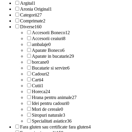
Argital
1
Aronia Original
1
Categorii
27
Comprimate
2
Diverse
160
Accesorii Boneco
12
Accesorii ceaiuri
8
ambalaje
0
Aparate Boneco
6
Aparate in bucatarie
29
borcane
0
Bucatarie si servire
6
Cadouri
2
Carti
4
Cutii
1
Horeca
24
Hrana pentru animale
27
Idei pentru cadouri
0
Mori de cereale
0
Siropuri naturale
3
Specialitati asiatice
36
Fara gluten sau certificate fara gluten
4