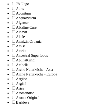
78 Oligo
Aarts
Aconitum
Acquasystem
Algamar
Alkaline Care
Alnavit
Altele
Amaizin Organic
Amisa
Amrita
Ancestral Superfoods
ApuliaKundi
Arabella
Arche Naturküche - Asia
Arche Naturküche - Europa
Argileo
Argital
Aries
Aromandise
Aronia Original
Barkleys