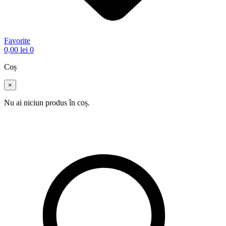
Favorite
0,00
lei
0
Coș
×
Nu ai niciun produs în coș.