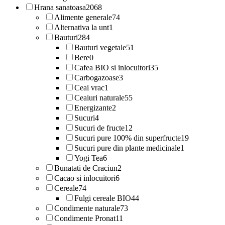
Hrana sanatoasa
2068
Alimente generale
74
Alternativa la unt
1
Bauturi
284
Bauturi vegetale
51
Bere
0
Cafea BIO si inlocuitori
35
Carbogazoase
3
Ceai vrac
1
Ceaiuri naturale
55
Energizante
2
Sucuri
4
Sucuri de fructe
12
Sucuri pure 100% din superfructe
19
Sucuri pure din plante medicinale
1
Yogi Tea
6
Bunatati de Craciun
2
Cacao si inlocuitori
6
Cereale
74
Fulgi cereale BIO
44
Condimente naturale
73
Condimente Pronat
11