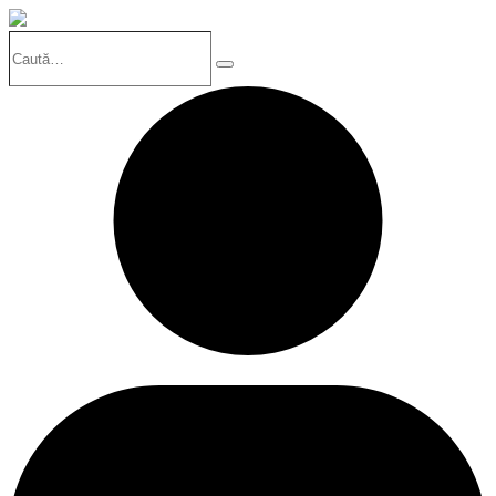
Caută…
Search