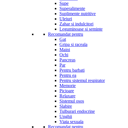
Supe
Superalimente
Suplimente nutritive
Uleiuri
Zahar si indulcitori
Leguminoase si seminte
Recomandat pentru
Gat
Gripa si raceala
Maini
Ochi
Pancreas
Par
Pentru barbati
Pentru ea
Pentru sistemul respirator
Memorie
Picioare
Relaxare
Sistemul osos
Slabire
Tulburari endocrine
Unghii
Viata sexuala
Recomandat pentru