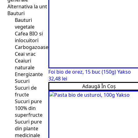
Alternativa la unt
Bauturi
Bauturi
vegetale
Cafea BIO si
inlocuitori
Carbogazoase
Ceai vrac
Ceaiuri
naturale
Foi bio de orez, 15 buc (150g) Yakso
Energizante
32,48
lei
Sucuri
Adaugă În Coș
Sucuri de
fructe
Sucuri pure
100% din
superfructe
Sucuri pure
din plante
medicinale