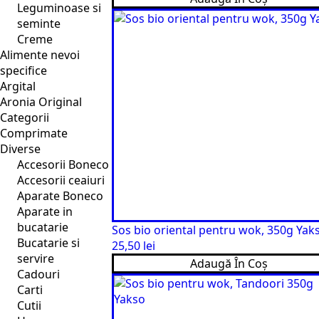
Leguminoase si
seminte
Creme
Alimente nevoi
specifice
Argital
Aronia Original
Categorii
Comprimate
Diverse
Accesorii Boneco
Accesorii ceaiuri
Aparate Boneco
Aparate in
bucatarie
Sos bio oriental pentru wok, 350g Yak
Bucatarie si
25,50
lei
servire
Adaugă În Coș
Cadouri
Carti
Cutii