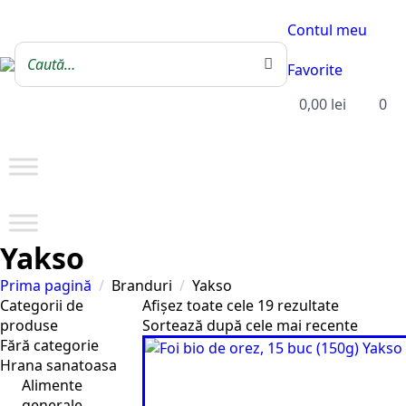
Contul meu
Favorite
0,00
lei
0
Yakso
Prima pagină
Branduri
Yakso
Sortat
Categorii de
Afișez toate cele 19 rezultate
după
produse
cele
Fără categorie
mai
Hrana sanatoasa
recente
Alimente
generale