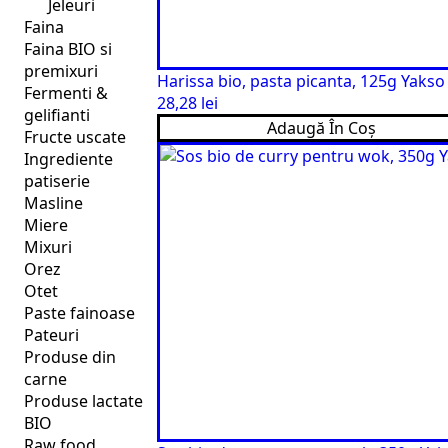
Jeleuri
Faina
Faina BIO si
premixuri
Harissa bio, pasta picanta, 125g Yakso
Fermenti &
28,28
lei
gelifianti
Adaugă În Coș
Fructe uscate
Ingrediente
patiserie
Masline
Miere
Mixuri
Orez
Otet
Paste fainoase
Pateuri
Produse din
carne
Produse lactate
BIO
Raw food