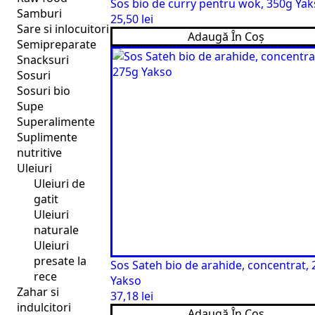
Sos bio de curry pentru wok, 350g Ya
Samburi
25,50
lei
Sare si inlocuitori
Adaugă În Coș
Semipreparate
Snacksuri
Sosuri
Sosuri bio
Supe
Superalimente
Suplimente
nutritive
Uleiuri
Uleiuri de
gatit
Uleiuri
naturale
Uleiuri
presate la
Sos Sateh bio de arahide, concentrat,
rece
Yakso
Zahar si
37,18
lei
indulcitori
Adaugă În Coș