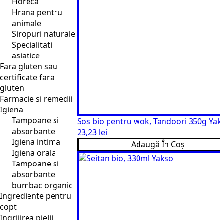
Horeca
Hrana pentru
animale
Siropuri naturale
Specialitati
asiatice
Fara gluten sau
certificate fara
gluten
Farmacie si remedii
Igiena
Tampoane și
Sos bio pentru wok, Tandoori 350g Ya
absorbante
23,23
lei
Igiena intima
Adaugă În Coș
Igiena orala
Tampoane si
absorbante
bumbac organic
Ingrediente pentru
copt
Ingrijirea pielii