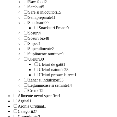
Raw food
2
Samburi
5
Sare si inlocuitori
15
Semipreparate
11
Snacksuri
90
Snacksuri Pronat
0
Sosuri
4
Sosuri bio
48
Supe
21
Superalimente
2
Suplimente nutritive
9
Uleiuri
30
Uleiuri de gatit
1
Uleiuri naturale
28
Uleiuri presate la rece
1
Zahar si indulcitori
53
Leguminoase si seminte
14
Creme
15
Alimente nevoi specifice
1
Argital
1
Aronia Original
1
Categorii
27
Comprimate
2