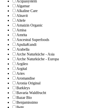
Acquasystem
Algamar
Alkaline Care
Alnavit
Altele
Amaizin Organic
Amisa
Amrita
Ancestral Superfoods
ApuliaKundi
Arabella
Arche Naturküche - Asia
Arche Naturküche - Europa
Argileo
Argital
Aries
Aromandise
Aronia Original
Barkleys
Bavaria Waldfrucht
Bazar Bio
Benjamissimo
Bettr