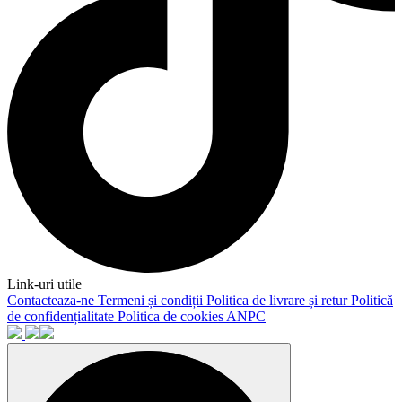
Link-uri utile
Contacteaza-ne
Termeni și condiții
Politica de livrare și retur
Politică
de confidențialitate
Politica de cookies
ANPC