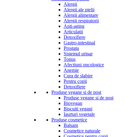
Alergii
Alergii ale pielii
Alergii alimentare
Alergii respiratorii
Anti-aging
Articulatii
Detoxifiere
Gastro-intestinal
Prostata
Sistemul urinar
Tonus
Afectiuni oncologice
Anemie
Cura de slabire
Pentru copii
Detoxifiere
Produse vegane si de post
Produse vegane si de post
Biovegan
Biscuiti vegani
Iaurturi vegetale
Produse cosmetice
Balsam
Cosmetice naturale
Cosmetice pentru copii