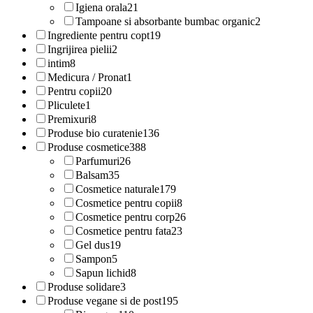
Igiena orala
21
Tampoane si absorbante bumbac organic
2
Ingrediente pentru copt
19
Ingrijirea pielii
2
intim
8
Medicura / Pronat
1
Pentru copii
20
Pliculete
1
Premixuri
8
Produse bio curatenie
136
Produse cosmetice
388
Parfumuri
26
Balsam
35
Cosmetice naturale
179
Cosmetice pentru copii
8
Cosmetice pentru corp
26
Cosmetice pentru fata
23
Gel dus
19
Sampon
5
Sapun lichid
8
Produse solidare
3
Produse vegane si de post
195