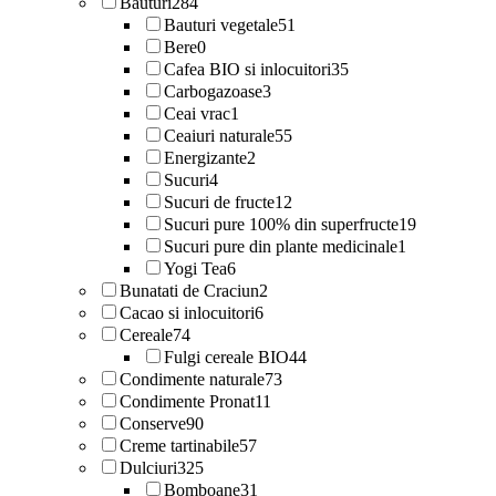
Bauturi
284
Bauturi vegetale
51
Bere
0
Cafea BIO si inlocuitori
35
Carbogazoase
3
Ceai vrac
1
Ceaiuri naturale
55
Energizante
2
Sucuri
4
Sucuri de fructe
12
Sucuri pure 100% din superfructe
19
Sucuri pure din plante medicinale
1
Yogi Tea
6
Bunatati de Craciun
2
Cacao si inlocuitori
6
Cereale
74
Fulgi cereale BIO
44
Condimente naturale
73
Condimente Pronat
11
Conserve
90
Creme tartinabile
57
Dulciuri
325
Bomboane
31