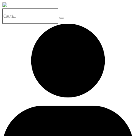
Caută…
Search