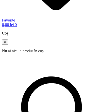
Favorite
0,00
lei
0
Coș
×
Nu ai niciun produs în coș.