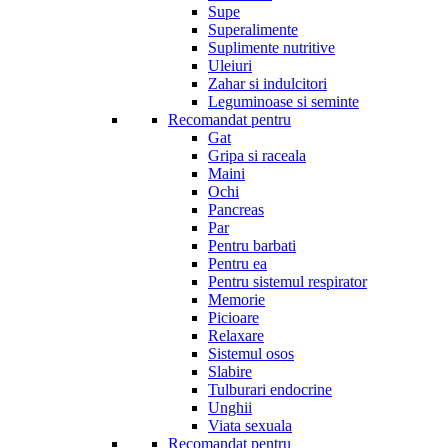
Supe
Superalimente
Suplimente nutritive
Uleiuri
Zahar si indulcitori
Leguminoase si seminte
Recomandat pentru
Gat
Gripa si raceala
Maini
Ochi
Pancreas
Par
Pentru barbati
Pentru ea
Pentru sistemul respirator
Memorie
Picioare
Relaxare
Sistemul osos
Slabire
Tulburari endocrine
Unghii
Viata sexuala
Recomandat pentru