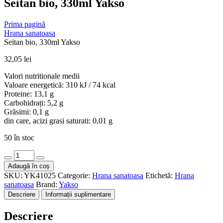
Seitan bio, 330ml Yakso
Prima pagină
Hrana sanatoasa
Seitan bio, 330ml Yakso
32,05
lei
Valori nutritionale medii
Valoare energetică: 310 kJ / 74 kcal
Proteine: 13,1 g
Carbohidrați: 5,2 g
Grăsimi: 0,1 g
din care, acizi grasi saturati: 0,01 g
50 în stoc
Cantitate
Seitan
Adaugă în coș
bio,
SKU:
YK41025
Categorie:
Hrana sanatoasa
Etichetă:
Hrana
330ml
sanatoasa
Brand:
Yakso
Yakso
Descriere
Informații suplimentare
Descriere