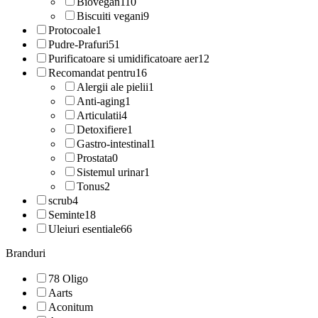
Biovegan
110
Biscuiti vegani
9
Protocoale
1
Pudre-Prafuri
51
Purificatoare si umidificatoare aer
12
Recomandat pentru
16
Alergii ale pielii
1
Anti-aging
1
Articulatii
4
Detoxifiere
1
Gastro-intestinal
1
Prostata
0
Sistemul urinar
1
Tonus
2
scrub
4
Seminte
18
Uleiuri esentiale
66
Branduri
78 Oligo
Aarts
Aconitum