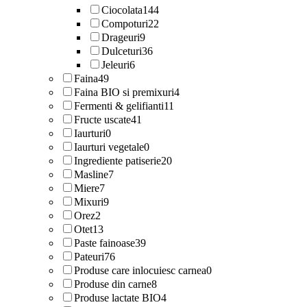
Ciocolata
144
Compoturi
22
Drageuri
9
Dulceturi
36
Jeleuri
6
Faina
49
Faina BIO si premixuri
4
Fermenti & gelifianti
11
Fructe uscate
41
Iaurturi
0
Iaurturi vegetale
0
Ingrediente patiserie
20
Masline
7
Miere
7
Mixuri
9
Orez
2
Otet
13
Paste fainoase
39
Pateuri
76
Produse care inlocuiesc carnea
0
Produse din carne
8
Produse lactate BIO
4