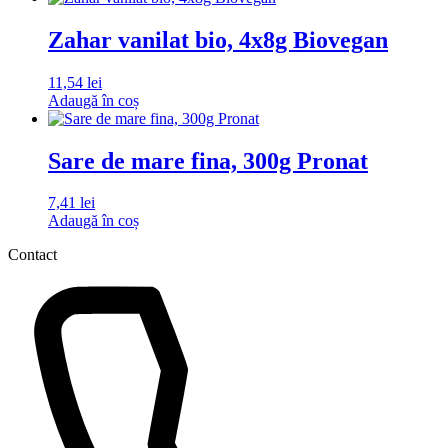
Zahar vanilat bio, 4x8g Biovegan
11,54
lei
Adaugă în coș
Sare de mare fina, 300g Pronat
7,41
lei
Adaugă în coș
Contact