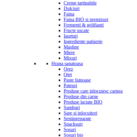
Creme tartinabile
Dulciuri
Faina
Faina BIO si premixuri
Fermenti & gelifianti
Fructe uscate
Iaurturi
Ingrediente patiserie
Masline
Miere
Mixuri
Hrana sanatoasa
Orez
Otet
Paste fainoase
Pateuri
Produse care inlocuiesc carnea
Produse din carne
Produse lactate BIO
Samburi
Sare si inlocuitori
Semipreparate
Snacksuri
Sosuri
Sosuri bio