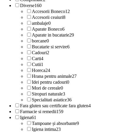
Diverse
160
Accesorii Boneco
12
Accesorii ceaiuri
8
ambalaje
0
Aparate Boneco
6
Aparate in bucatarie
29
borcane
0
Bucatarie si servire
6
Cadouri
2
Carti
4
Cutii
1
Horeca
24
Hrana pentru animale
27
Idei pentru cadouri
0
Mori de cereale
0
Siropuri naturale
3
Specialitati asiatice
36
Fara gluten sau certificate fara gluten
4
Farmacie si remedii
159
Igiena
61
Tampoane și absorbante
9
Igiena intima
23