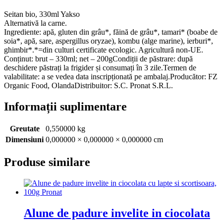
Seitan bio, 330ml Yakso
Alternativă la carne.
Ingrediente: apă, gluten din grâu*, făină de grâu*, tamari* (boabe de
soia*, apă, sare, aspergillus oryzae), kombu (alge marine), ierburi*,
ghimbir*.*=din culturi certificate ecologic. Agricultură non-UE.
Conținut: brut – 330ml; net – 200gCondiții de păstrare: după
deschidere păstrați la frigider și consumați în 3 zile.Termen de
valabilitate: a se vedea data inscripționată pe ambalaj.Producător: FZ
Organic Food, OlandaDistribuitor: S.C. Pronat S.R.L.
Informații suplimentare
Greutate
0,550000 kg
Dimensiuni
0,000000 × 0,000000 × 0,000000 cm
Produse similare
Alune de padure invelite in ciocolata