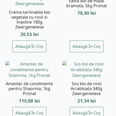
Faina bio de malai
bramata, 5kg Pronat
Crema tartinabila bio
78,40
lei
vegetala cu rosii si
masline 180g
Zwergenwiese
20,53
lei
Adaugă În Coș
Adaugă În Coș
Amestec de condimente
Sos bio de rosii
pentru Shaorma, 1kg
Arrabbiata 340g
Pronat
Zwergenwiese
110,88
lei
21,34
lei
Adaugă În Coș
Adaugă În Coș