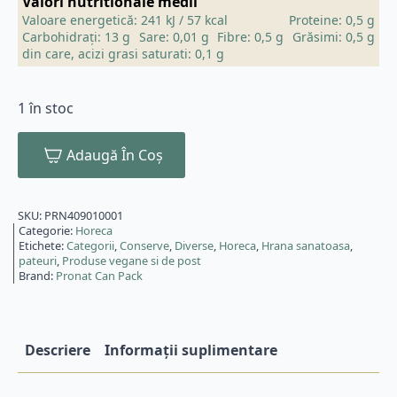
Valori nutritionale medii
Valoare energetică: 241 kJ / 57 kcal
Proteine: 0,5 g
Carbohidrați: 13 g
Sare: 0,01 g
Fibre: 0,5 g
Grăsimi: 0,5 g
din care, acizi grasi saturati: 0,1 g
1 în stoc
Adaugă În Coș
SKU:
PRN409010001
Categorie:
Horeca
Etichete:
Categorii
,
Conserve
,
Diverse
,
Horeca
,
Hrana sanatoasa
,
pateuri
,
Produse vegane si de post
Brand:
Pronat Can Pack
Descriere
Informații suplimentare