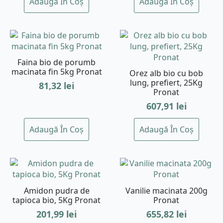
Adaugă În Coș
Adaugă În Coș
Faina bio de porumb
macinata fin 5kg Pronat
Orez alb bio cu bob
lung, prefiert, 25Kg
81,32
lei
Pronat
607,91
lei
Adaugă În Coș
Adaugă În Coș
Amidon pudra de
Vanilie macinata 200g
tapioca bio, 5Kg Pronat
Pronat
201,99
lei
655,82
lei