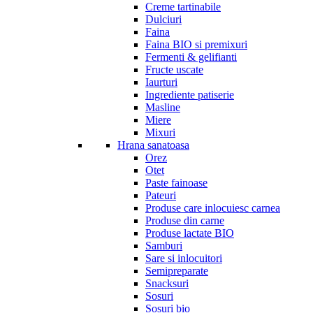
Creme tartinabile
Dulciuri
Faina
Faina BIO si premixuri
Fermenti & gelifianti
Fructe uscate
Iaurturi
Ingrediente patiserie
Masline
Miere
Mixuri
Hrana sanatoasa
Orez
Otet
Paste fainoase
Pateuri
Produse care inlocuiesc carnea
Produse din carne
Produse lactate BIO
Samburi
Sare si inlocuitori
Semipreparate
Snacksuri
Sosuri
Sosuri bio