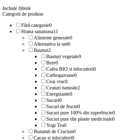
Inchide filtrele
Categorii de produse
Fără categorie
0
Hrana sanatoasa
11
Alimente generale
0
Alternativa la unt
0
Bauturi
2
Bauturi vegetale
0
Bere
0
Cafea BIO si inlocuitori
0
Carbogazoase
0
Ceai vrac
0
Ceaiuri naturale
2
Energizante
0
Sucuri
0
Sucuri de fructe
0
Sucuri pure 100% din superfructe
0
Sucuri pure din plante medicinale
0
Yogi Tea
0
Bunatati de Craciun
0
Cacao si inlocuitori
0