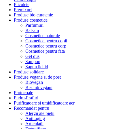
Pliculete
Premixuri
Produse bio curatenie
Produse cosmetice
Parfumuri
Balsam
Cosmetice naturale
Cosmetice pentru copii
Cosmetice pentru corp
Cosmetice pentru fata
Gel dus
Sampon
Sapun lichid
Produse solidare
Produse vegane si de post
Biovegan
Biscuiti vegani
Protocoale
Pudre-Prafuri
Purificatoare si umidificatoare aer
Recomandat pentru
Alergii ale pielii
Anti-aging
Articulatii
Detoxifiere