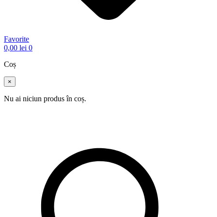
Favorite
0,00
lei
0
Coș
×
Nu ai niciun produs în coș.