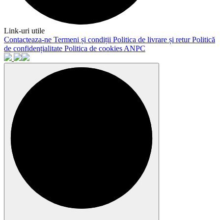
Link-uri utile
Contacteaza-ne
Termeni și condiții
Politica de livrare și retur
Politică
de confidențialitate
Politica de cookies
ANPC