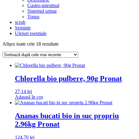
Gastro-intestinal
Sistemul urinar
Tonus
scrub
Seminte
Uleiuri esentiale
Sortat
Afișez toate cele 18 rezultate
după
cele
mai
recente
Chlorella bio pulbere, 90g Pronat
27,14
lei
Adaugă în coș
Ananas bucati bio in suc propriu
2.96kg Pronat
124,70
lei