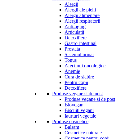
Alergii
Alergii ale pielii
Alergii alimentare
Alergii respiratorii
Anti-aging
Articulatii
Detoxifiere
Gastro-intestinal
Prostata
Sistemul urinar
Tonus
Afectiuni oncologice
Anemie
Cura de slabire
Pentru copii
Detoxifiere
Produse vegane si de post
Produse vegane si de post
Biovegan
Biscuiti vegani
Iaurturi vegetale
Produse cosmetice
Balsam
Cosmetice naturale
Cosmetice pentru copii