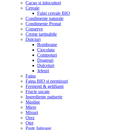
Cacao si inlocuitori
Cereale
Fulgi cereale BIO
Condimente naturale
Condimente Pronat
Conserve
Creme tartinabile
Dulciuri
Bomboane
Ciocolata
Compoturi
Drageuri
Dulceturi
Jeleuri
Faina
Faina BIO si premixuri
Fermenti & gelifianti
Fructe uscate
Ingrediente patiserie
Masline
Miere
Mixuri
Orez
Otet
Paste fainoase