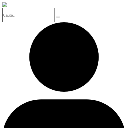
Caută…
Search