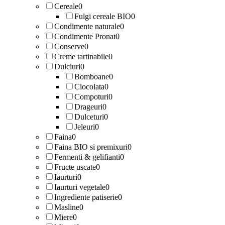
Cereale
0
Fulgi cereale BIO
0
Condimente naturale
0
Condimente Pronat
0
Conserve
0
Creme tartinabile
0
Dulciuri
0
Bomboane
0
Ciocolata
0
Compoturi
0
Drageuri
0
Dulceturi
0
Jeleuri
0
Faina
0
Faina BIO si premixuri
0
Fermenti & gelifianti
0
Fructe uscate
0
Iaurturi
0
Iaurturi vegetale
0
Ingrediente patiserie
0
Masline
0
Miere
0