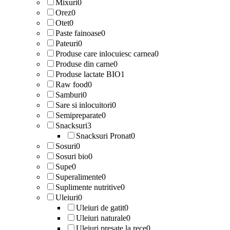
Mixuri
0
Orez
0
Otet
0
Paste fainoase
0
Pateuri
0
Produse care inlocuiesc carnea
0
Produse din carne
0
Produse lactate BIO
1
Raw food
0
Samburi
0
Sare si inlocuitori
0
Semipreparate
0
Snacksuri
3
Snacksuri Pronat
0
Sosuri
0
Sosuri bio
0
Supe
0
Superalimente
0
Suplimente nutritive
0
Uleiuri
0
Uleiuri de gatit
0
Uleiuri naturale
0
Uleiuri presate la rece
0