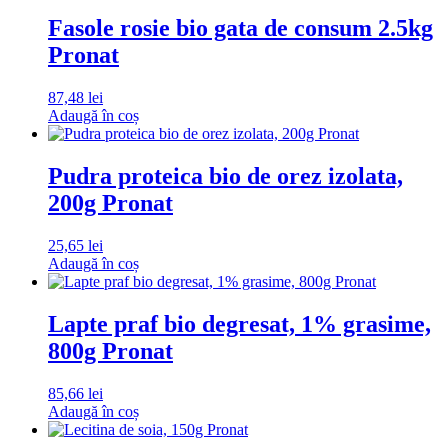
Fasole rosie bio gata de consum 2.5kg
Pronat
87,48
lei
Adaugă în coș
Pudra proteica bio de orez izolata,
200g Pronat
25,65
lei
Adaugă în coș
Lapte praf bio degresat, 1% grasime,
800g Pronat
85,66
lei
Adaugă în coș