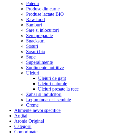
Pateuri
Produse din carne
Produse lactate BIO
Raw food
Samburi
Sare si inlocuitori
Semipreparate
Snacksuri
Sosuri
Sosuri bio
Supe
Superalimente
Suplimente nutritive
Uleiuri
Uleiuri de gatit
Uleiuri naturale
Uleiuri presate la rece
Zahar si indulcitori
Leguminoase si seminte
Creme
Alimente nevoi specifice
Argital
Aronia Original
Categorii
Comprimate