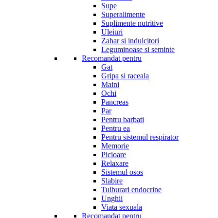
Supe
Superalimente
Suplimente nutritive
Uleiuri
Zahar si indulcitori
Leguminoase si seminte
Recomandat pentru
Gat
Gripa si raceala
Maini
Ochi
Pancreas
Par
Pentru barbati
Pentru ea
Pentru sistemul respirator
Memorie
Picioare
Relaxare
Sistemul osos
Slabire
Tulburari endocrine
Unghii
Viata sexuala
Recomandat pentru