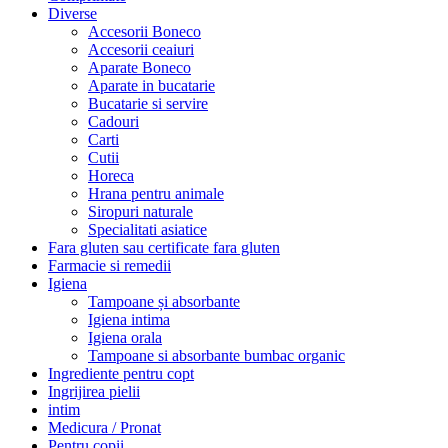
Diverse
Accesorii Boneco
Accesorii ceaiuri
Aparate Boneco
Aparate in bucatarie
Bucatarie si servire
Cadouri
Carti
Cutii
Horeca
Hrana pentru animale
Siropuri naturale
Specialitati asiatice
Fara gluten sau certificate fara gluten
Farmacie si remedii
Igiena
Tampoane și absorbante
Igiena intima
Igiena orala
Tampoane si absorbante bumbac organic
Ingrediente pentru copt
Ingrijirea pielii
intim
Medicura / Pronat
Pentru copii