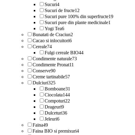
Sucuri
4
Sucuri de fructe
12
Sucuri pure 100% din superfructe
19
Sucuri pure din plante medicinale
1
Yogi Tea
6
Bunatati de Craciun
2
Cacao si inlocuitori
6
Cereale
74
Fulgi cereale BIO
44
Condimente naturale
73
Condimente Pronat
11
Conserve
90
Creme tartinabile
57
Dulciuri
325
Bomboane
31
Ciocolata
144
Compoturi
22
Drageuri
9
Dulceturi
36
Jeleuri
6
Faina
49
Faina BIO si premixuri
4