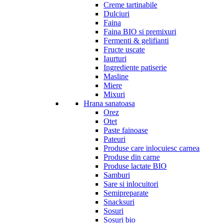
Creme tartinabile
Dulciuri
Faina
Faina BIO si premixuri
Fermenti & gelifianti
Fructe uscate
Iaurturi
Ingrediente patiserie
Masline
Miere
Mixuri
Hrana sanatoasa
Orez
Otet
Paste fainoase
Pateuri
Produse care inlocuiesc carnea
Produse din carne
Produse lactate BIO
Samburi
Sare si inlocuitori
Semipreparate
Snacksuri
Sosuri
Sosuri bio