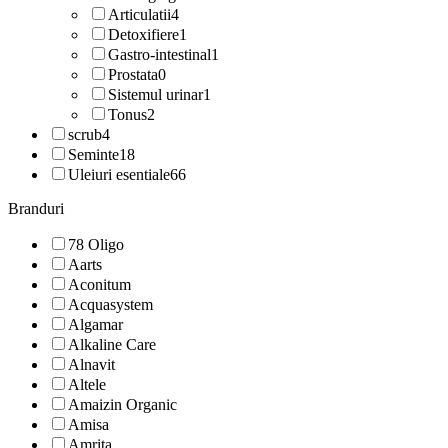
Articulatii
4
Detoxifiere
1
Gastro-intestinal
1
Prostata
0
Sistemul urinar
1
Tonus
2
scrub
4
Seminte
18
Uleiuri esentiale
66
Branduri
78 Oligo
Aarts
Aconitum
Acquasystem
Algamar
Alkaline Care
Alnavit
Altele
Amaizin Organic
Amisa
Amrita