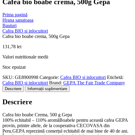
Cafea bio boabe crema, 500g Gepa
Prima pagină
Hrana sanatoasa
Bauturi
Cafea BIO si inlocuitori
Cafea bio boabe crema, 500g Gepa
131,78
lei
Valori nutritionale medii
Stoc epuizat
SKU:
GE8900998
Categorie:
Cafea BIO si inlocuitori
Etichetă:
Cafea BIO si inlocuitori
Brand:
GEPA The Fair Trade Company
Descriere
Informații suplimentare
Descriere
Cafea bio boabe Crema, 500 g Gepa
100% echitabil – 110% aromăBoabele pentru această cafea GEPA
provin, printre altele, de la cooperativa CECOVASA din
Peru.GEPA reprezintă comerțul echitabil de mai bine de 40 de ani.