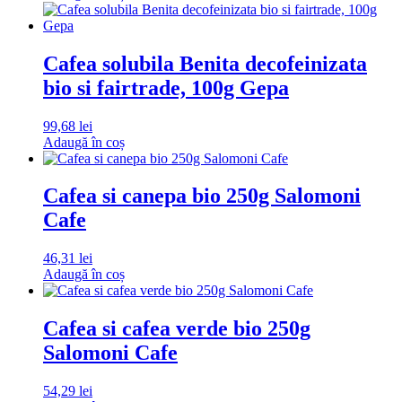
Cafea solubila Benita decofeinizata
bio si fairtrade, 100g Gepa
99,68
lei
Adaugă în coș
Cafea si canepa bio 250g Salomoni
Cafe
46,31
lei
Adaugă în coș
Cafea si cafea verde bio 250g
Salomoni Cafe
54,29
lei