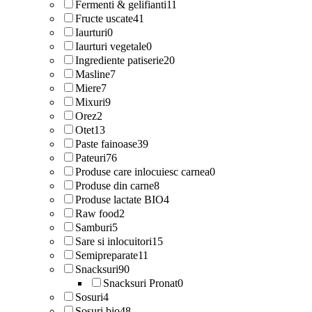
Fermenti & gelifianti
11
Fructe uscate
41
Iaurturi
0
Iaurturi vegetale
0
Ingrediente patiserie
20
Masline
7
Miere
7
Mixuri
9
Orez
2
Otet
13
Paste fainoase
39
Pateuri
76
Produse care inlocuiesc carnea
0
Produse din carne
8
Produse lactate BIO
4
Raw food
2
Samburi
5
Sare si inlocuitori
15
Semipreparate
11
Snacksuri
90
Snacksuri Pronat
0
Sosuri
4
Sosuri bio
48