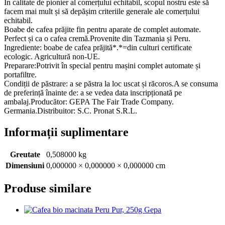
În calitate de pionier al comerțului echitabil, scopul nostru este să
facem mai mult și să depășim criteriile generale ale comerțului
echitabil.
Boabe de cafea prăjite fin pentru aparate de complet automate.
Perfect și ca o cafea cremă.Provenite din Tazmania și Peru.
Ingrediente: boabe de cafea prăjită*.*=din culturi certificate
ecologic. Agricultură non-UE.
Preparare:Potrivit în special pentru mașini complet automate și
portafiltre.
Condiții de păstrare: a se păstra la loc uscat și răcoros.A se consuma
de preferință înainte de: a se vedea data inscripționată pe
ambalaj.Producător: GEPA The Fair Trade Company.
Germania.Distribuitor: S.C. Pronat S.R.L.
Informații suplimentare
Greutate
0,508000 kg
Dimensiuni
0,000000 × 0,000000 × 0,000000 cm
Produse similare