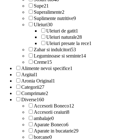
Supe
21
Superalimente
2
Suplimente nutritive
9
Uleiuri
30
Uleiuri de gatit
1
Uleiuri naturale
28
Uleiuri presate la rece
1
Zahar si indulcitori
53
Leguminoase si seminte
14
Creme
15
Alimente nevoi specifice
1
Argital
1
Aronia Original
1
Categorii
27
Comprimate
2
Diverse
160
Accesorii Boneco
12
Accesorii ceaiuri
8
ambalaje
0
Aparate Boneco
6
Aparate in bucatarie
29
borcane
0