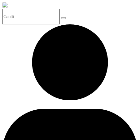
Caută…
Search