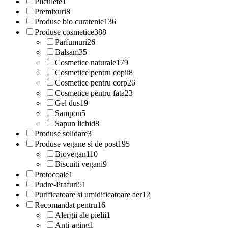
Pliculete
1
Premixuri
8
Produse bio curatenie
136
Produse cosmetice
388
Parfumuri
26
Balsam
35
Cosmetice naturale
179
Cosmetice pentru copii
8
Cosmetice pentru corp
26
Cosmetice pentru fata
23
Gel dus
19
Sampon
5
Sapun lichid
8
Produse solidare
3
Produse vegane si de post
195
Biovegan
110
Biscuiti vegani
9
Protocoale
1
Pudre-Prafuri
51
Purificatoare si umidificatoare aer
12
Recomandat pentru
16
Alergii ale pielii
1
Anti-aging
1