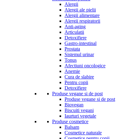
Alergii
Alergii ale pielii
Alergii alimentare
Alergii respiratorii
Anti-aging
Articulatii
Detoxifiere
Gastro-intestinal
Prostata
Sistemul urinar
Tonus
Afectiuni oncologice
Anemie
Cura de slabire
Pentru copii
Detoxifiere
Produse vegane si de post
Produse vegane si de post
Biovegan
Biscuiti vegani
Iaurturi vegetale
Produse cosmetice
Balsam
Cosmetice naturale
Cosmetice pentru copii