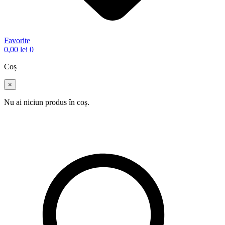
Favorite
0,00
lei
0
Coș
×
Nu ai niciun produs în coș.