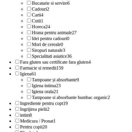
Bucatarie si servire
6
Cadouri
2
Carti
4
Cutii
1
Horeca
24
Hrana pentru animale
27
Idei pentru cadouri
0
Mori de cereale
0
Siropuri naturale
3
Specialitati asiatice
36
Fara gluten sau certificate fara gluten
4
Farmacie si remedii
159
Igiena
61
Tampoane și absorbante
9
Igiena intima
23
Igiena orala
21
Tampoane si absorbante bumbac organic
2
Ingrediente pentru copt
19
Ingrijirea pielii
2
intim
8
Medicura / Pronat
1
Pentru copii
20