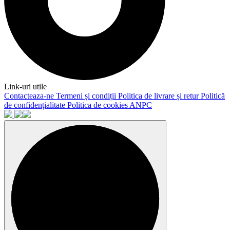
Link-uri utile
Contacteaza-ne
Termeni și condiții
Politica de livrare și retur
Politică
de confidențialitate
Politica de cookies
ANPC