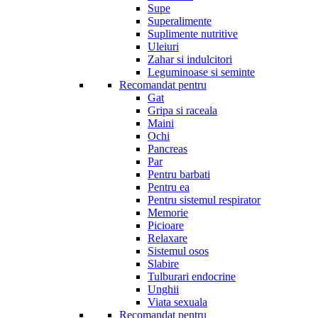
Supe
Superalimente
Suplimente nutritive
Uleiuri
Zahar si indulcitori
Leguminoase si seminte
Recomandat pentru
Gat
Gripa si raceala
Maini
Ochi
Pancreas
Par
Pentru barbati
Pentru ea
Pentru sistemul respirator
Memorie
Picioare
Relaxare
Sistemul osos
Slabire
Tulburari endocrine
Unghii
Viata sexuala
Recomandat pentru