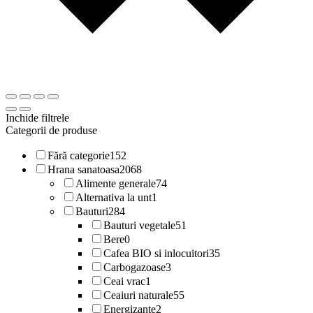
Inchide filtrele
Categorii de produse
Fără categorie
152
Hrana sanatoasa
2068
Alimente generale
74
Alternativa la unt
1
Bauturi
284
Bauturi vegetale
51
Bere
0
Cafea BIO si inlocuitori
35
Carbogazoase
3
Ceai vrac
1
Ceaiuri naturale
55
Energizante
2