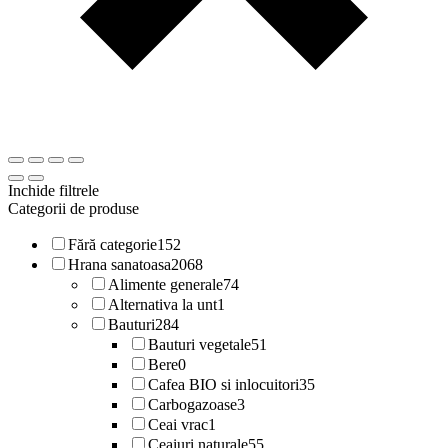
Inchide filtrele
Categorii de produse
Fără categorie
152
Hrana sanatoasa
2068
Alimente generale
74
Alternativa la unt
1
Bauturi
284
Bauturi vegetale
51
Bere
0
Cafea BIO si inlocuitori
35
Carbogazoase
3
Ceai vrac
1
Ceaiuri naturale
55