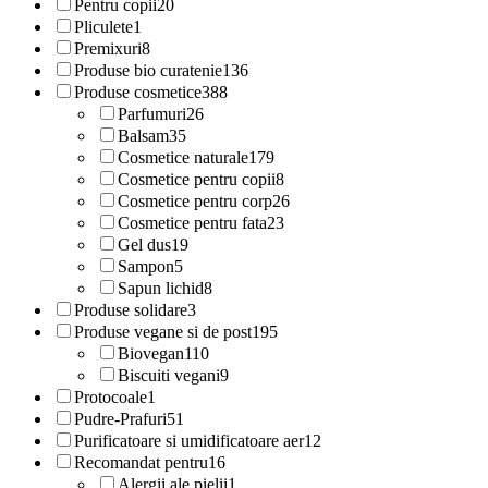
Pentru copii
20
Pliculete
1
Premixuri
8
Produse bio curatenie
136
Produse cosmetice
388
Parfumuri
26
Balsam
35
Cosmetice naturale
179
Cosmetice pentru copii
8
Cosmetice pentru corp
26
Cosmetice pentru fata
23
Gel dus
19
Sampon
5
Sapun lichid
8
Produse solidare
3
Produse vegane si de post
195
Biovegan
110
Biscuiti vegani
9
Protocoale
1
Pudre-Prafuri
51
Purificatoare si umidificatoare aer
12
Recomandat pentru
16
Alergii ale pielii
1