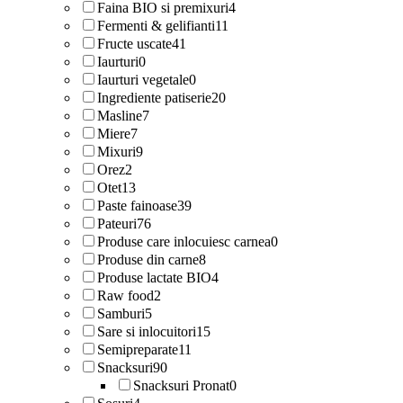
Faina BIO si premixuri
4
Fermenti & gelifianti
11
Fructe uscate
41
Iaurturi
0
Iaurturi vegetale
0
Ingrediente patiserie
20
Masline
7
Miere
7
Mixuri
9
Orez
2
Otet
13
Paste fainoase
39
Pateuri
76
Produse care inlocuiesc carnea
0
Produse din carne
8
Produse lactate BIO
4
Raw food
2
Samburi
5
Sare si inlocuitori
15
Semipreparate
11
Snacksuri
90
Snacksuri Pronat
0