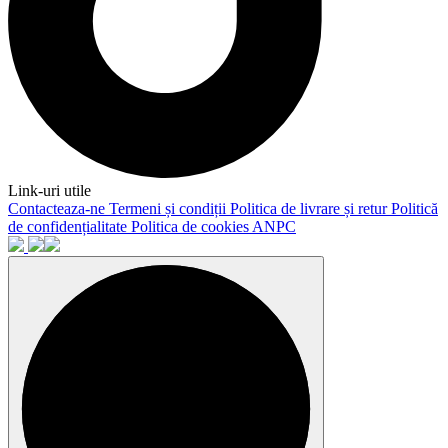
Link-uri utile
Contacteaza-ne
Termeni și condiții
Politica de livrare și retur
Politică
de confidențialitate
Politica de cookies
ANPC