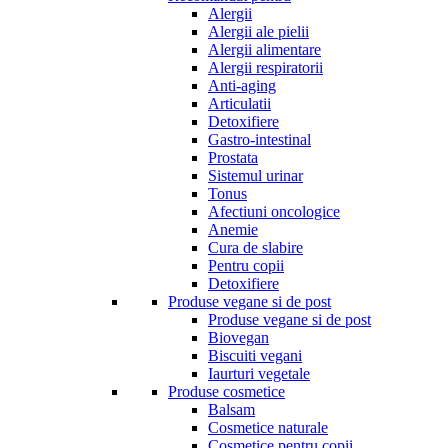
Alergii
Alergii ale pielii
Alergii alimentare
Alergii respiratorii
Anti-aging
Articulatii
Detoxifiere
Gastro-intestinal
Prostata
Sistemul urinar
Tonus
Afectiuni oncologice
Anemie
Cura de slabire
Pentru copii
Detoxifiere
Produse vegane si de post
Produse vegane si de post
Biovegan
Biscuiti vegani
Iaurturi vegetale
Produse cosmetice
Balsam
Cosmetice naturale
Cosmetice pentru copii