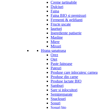
Creme tartinabile
Dulciuri
Faina
Faina BIO si premixuri
Fermenti & gelifianti
Fructe uscate
Iaurturi
Ingrediente patiserie
Masline
Miere
Mixuri
Hrana sanatoasa
Orez
Otet
Paste fainoase
Pateuri
Produse care inlocuiesc carnea
Produse din carne
Produse lactate BIO
Samburi
Sare si inlocuitori
Semipreparate
Snacksuri
Sosuri
Sosuri bio