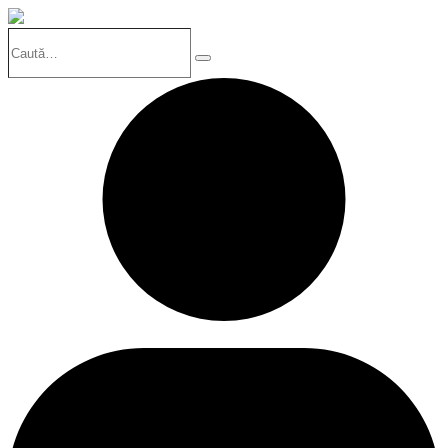
Caută…
Search