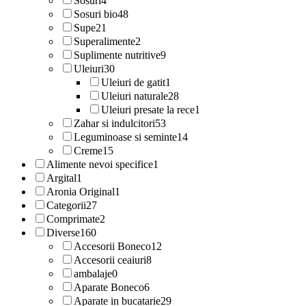
Sosuri
4
Sosuri bio
48
Supe
21
Superalimente
2
Suplimente nutritive
9
Uleiuri
30
Uleiuri de gatit
1
Uleiuri naturale
28
Uleiuri presate la rece
1
Zahar si indulcitori
53
Leguminoase si seminte
14
Creme
15
Alimente nevoi specifice
1
Argital
1
Aronia Original
1
Categorii
27
Comprimate
2
Diverse
160
Accesorii Boneco
12
Accesorii ceaiuri
8
ambalaje
0
Aparate Boneco
6
Aparate in bucatarie
29