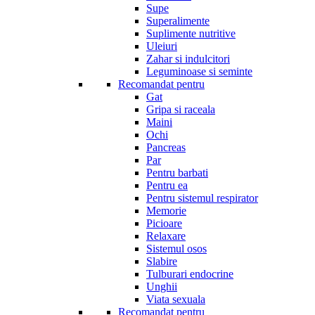
Supe
Superalimente
Suplimente nutritive
Uleiuri
Zahar si indulcitori
Leguminoase si seminte
Recomandat pentru
Gat
Gripa si raceala
Maini
Ochi
Pancreas
Par
Pentru barbati
Pentru ea
Pentru sistemul respirator
Memorie
Picioare
Relaxare
Sistemul osos
Slabire
Tulburari endocrine
Unghii
Viata sexuala
Recomandat pentru