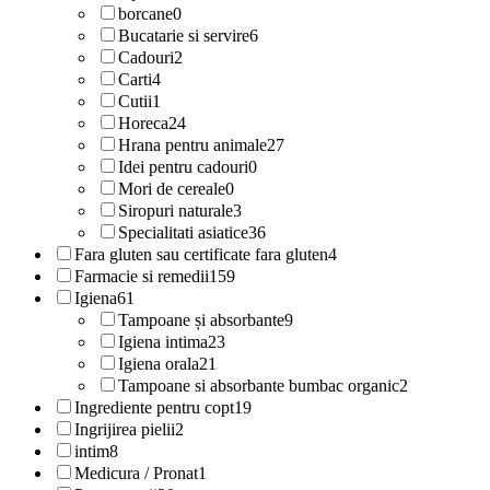
borcane
0
Bucatarie si servire
6
Cadouri
2
Carti
4
Cutii
1
Horeca
24
Hrana pentru animale
27
Idei pentru cadouri
0
Mori de cereale
0
Siropuri naturale
3
Specialitati asiatice
36
Fara gluten sau certificate fara gluten
4
Farmacie si remedii
159
Igiena
61
Tampoane și absorbante
9
Igiena intima
23
Igiena orala
21
Tampoane si absorbante bumbac organic
2
Ingrediente pentru copt
19
Ingrijirea pielii
2
intim
8
Medicura / Pronat
1