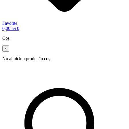
Favorite
0,00
lei
0
Coș
×
Nu ai niciun produs în coș.