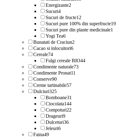
Energizante
2
Sucuri
4
Sucuri de fructe
12
Sucuri pure 100% din superfructe
19
Sucuri pure din plante medicinale
1
Yogi Tea
6
Bunatati de Craciun
2
Cacao si inlocuitori
6
Cereale
74
Fulgi cereale BIO
44
Condimente naturale
73
Condimente Pronat
11
Conserve
90
Creme tartinabile
57
Dulciuri
325
Bomboane
31
Ciocolata
144
Compoturi
22
Drageuri
9
Dulceturi
36
Jeleuri
6
Faina
49