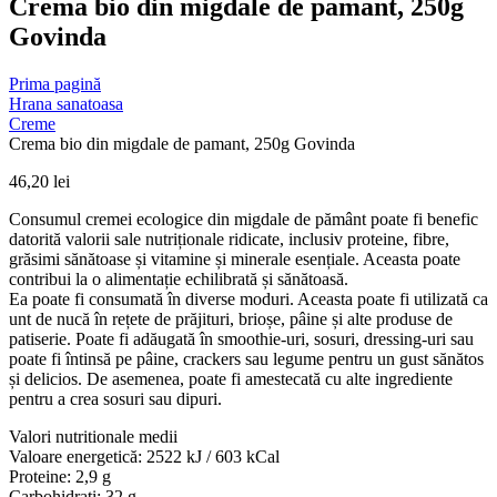
Crema bio din migdale de pamant, 250g
Govinda
Prima pagină
Hrana sanatoasa
Creme
Crema bio din migdale de pamant, 250g Govinda
46,20
lei
Consumul cremei ecologice din migdale de pământ poate fi benefic
datorită valorii sale nutriționale ridicate, inclusiv proteine, fibre,
grăsimi sănătoase și vitamine și minerale esențiale. Aceasta poate
contribui la o alimentație echilibrată și sănătoasă.
Ea poate fi consumată în diverse moduri. Aceasta poate fi utilizată ca
unt de nucă în rețete de prăjituri, brioșe, pâine și alte produse de
patiserie. Poate fi adăugată în smoothie-uri, sosuri, dressing-uri sau
poate fi întinsă pe pâine, crackers sau legume pentru un gust sănătos
și delicios. De asemenea, poate fi amestecată cu alte ingrediente
pentru a crea sosuri sau dipuri.
Valori nutritionale medii
Valoare energetică: 2522 kJ / 603 kCal
Proteine: 2,9 g
Carbohidrați: 32 g