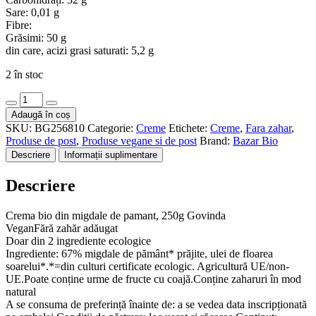
Sare: 0,01 g
Fibre:
Grăsimi: 50 g
din care, acizi grasi saturati: 5,2 g
2 în stoc
Cantitate
Crema
Adaugă în coș
bio
SKU:
BG256810
Categorie:
Creme
Etichete:
Creme
,
Fara zahar
,
din
Produse de post
,
Produse vegane si de post
Brand:
Bazar Bio
migdale
Descriere
Informații suplimentare
de
pamant,
Descriere
250g
Govinda
Crema bio din migdale de pamant, 250g Govinda
VeganFără zahăr adăugat
Doar din 2 ingrediente ecologice
Ingrediente: 67% migdale de pământ* prăjite, ulei de floarea
soarelui*.*=din culturi certificate ecologic. Agricultură UE/non-
UE.Poate conține urme de fructe cu coajă.Conține zaharuri în mod
natural
A se consuma de preferință înainte de: a se vedea data inscripționată