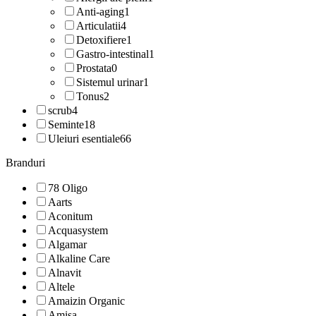
Anti-aging
1
Articulatii
4
Detoxifiere
1
Gastro-intestinal
1
Prostata
0
Sistemul urinar
1
Tonus
2
scrub
4
Seminte
18
Uleiuri esentiale
66
Branduri
78 Oligo
Aarts
Aconitum
Acquasystem
Algamar
Alkaline Care
Alnavit
Altele
Amaizin Organic
Amisa