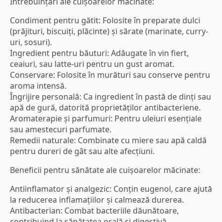
Întrebuințări ale cuișoarelor măcinate:
Condiment pentru gătit: Folosite în preparate dulci
(prăjituri, biscuiți, plăcinte) și sărate (marinate, curry-
uri, sosuri).
Ingredient pentru băuturi: Adăugate în vin fiert,
ceaiuri, sau latte-uri pentru un gust aromat.
Conservare: Folosite în murături sau conserve pentru
aroma intensă.
Îngrijire personală: Ca ingredient în pastă de dinți sau
apă de gură, datorită proprietăților antibacteriene.
Aromaterapie și parfumuri: Pentru uleiuri esențiale
sau amestecuri parfumate.
Remedii naturale: Combinate cu miere sau apă caldă
pentru dureri de gât sau alte afecțiuni.
Beneficii pentru sănătate ale cuișoarelor măcinate:
Antiinflamator și analgezic: Conțin eugenol, care ajută
la reducerea inflamațiilor și calmează durerea.
Antibacterian: Combat bacteriile dăunătoare,
contribuind la sănătatea orală și digestivă.