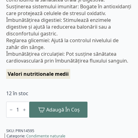
Susținerea sistemului imunitar: Bogate în antioxidanți
care protejează celulele de stresul oxidativ.
Îmbunătățirea digestiei: Stimulează enzimele
digestive și ajută la reducerea balonării sau a
disconfortului gastric.
Reglarea glicemiei: Ajută la controlul nivelului de
zahăr din sânge.
Îmbunătățirea circulației: Pot susține sănătatea
cardiovasculară prin îmbunătățirea fluxului sanguin.
Valori nutritionale medii
12 în stoc
Cantitate
Cuisoare
Adaugă În Coș
bio
macinate,
50g
Pronat
SKU:
PRN14595
Categorie:
Condimente naturale