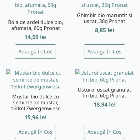
Ghimbir bio maruntit si
uscat, 30g Pronat
Boia de ardei dulce bio,
afumata, 60g Pronat
8,85
lei
14,59
lei
Adaugă În Coș
Adaugă În Coș
Usturoi uscat granulat
fin bio, 60g Pronat
Mustar bio dulce cu
seminte de mustar,
18,94
lei
160ml Zwergenwiese
15,96
lei
Adaugă În Coș
Adaugă În Coș