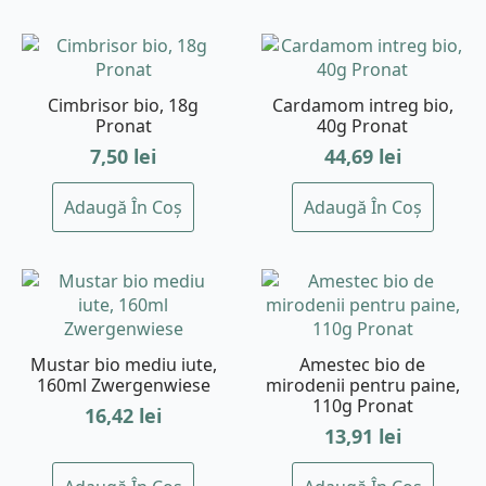
Cimbrisor bio, 18g
Cardamom intreg bio,
Pronat
40g Pronat
7,50
lei
44,69
lei
Adaugă În Coș
Adaugă În Coș
Mustar bio mediu iute,
Amestec bio de
160ml Zwergenwiese
mirodenii pentru paine,
110g Pronat
16,42
lei
13,91
lei