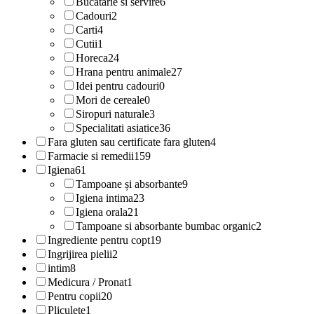
Bucatarie si servire
6
Cadouri
2
Carti
4
Cutii
1
Horeca
24
Hrana pentru animale
27
Idei pentru cadouri
0
Mori de cereale
0
Siropuri naturale
3
Specialitati asiatice
36
Fara gluten sau certificate fara gluten
4
Farmacie si remedii
159
Igiena
61
Tampoane și absorbante
9
Igiena intima
23
Igiena orala
21
Tampoane si absorbante bumbac organic
2
Ingrediente pentru copt
19
Ingrijirea pielii
2
intim
8
Medicura / Pronat
1
Pentru copii
20
Pliculete
1