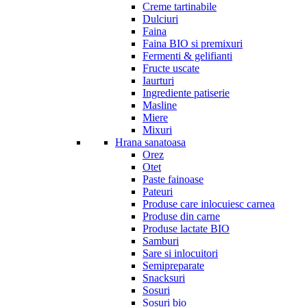
Creme tartinabile
Dulciuri
Faina
Faina BIO si premixuri
Fermenti & gelifianti
Fructe uscate
Iaurturi
Ingrediente patiserie
Masline
Miere
Mixuri
Hrana sanatoasa
Orez
Otet
Paste fainoase
Pateuri
Produse care inlocuiesc carnea
Produse din carne
Produse lactate BIO
Samburi
Sare si inlocuitori
Semipreparate
Snacksuri
Sosuri
Sosuri bio