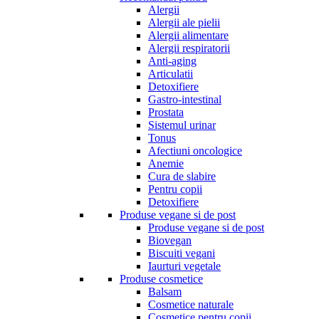
Alergii
Alergii ale pielii
Alergii alimentare
Alergii respiratorii
Anti-aging
Articulatii
Detoxifiere
Gastro-intestinal
Prostata
Sistemul urinar
Tonus
Afectiuni oncologice
Anemie
Cura de slabire
Pentru copii
Detoxifiere
Produse vegane si de post
Produse vegane si de post
Biovegan
Biscuiti vegani
Iaurturi vegetale
Produse cosmetice
Balsam
Cosmetice naturale
Cosmetice pentru copii