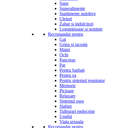
Supe
Superalimente
Suplimente nutritive
Uleiuri
Zahar si indulcitori
Leguminoase si seminte
Recomandat pentru
Gat
Gripa si raceala
Maini
Ochi
Pancreas
Par
Pentru barbati
Pentru ea
Pentru sistemul respirator
Memorie
Picioare
Relaxare
Sistemul osos
Slabire
Tulburari endocrine
Unghii
Viata sexuala
Recomandat pentru