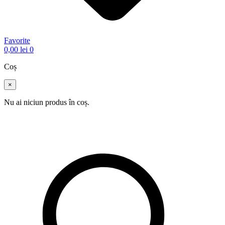
Favorite
0,00
lei
0
Coș
×
Nu ai niciun produs în coș.