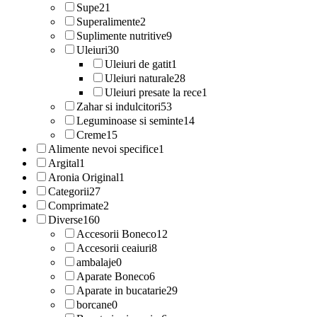
Supe
21
Superalimente
2
Suplimente nutritive
9
Uleiuri
30
Uleiuri de gatit
1
Uleiuri naturale
28
Uleiuri presate la rece
1
Zahar si indulcitori
53
Leguminoase si seminte
14
Creme
15
Alimente nevoi specifice
1
Argital
1
Aronia Original
1
Categorii
27
Comprimate
2
Diverse
160
Accesorii Boneco
12
Accesorii ceaiuri
8
ambalaje
0
Aparate Boneco
6
Aparate in bucatarie
29
borcane
0