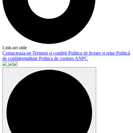
Link-uri utile
Contacteaza-ne
Termeni și condiții
Politica de livrare și retur
Politică
de confidențialitate
Politica de cookies
ANPC