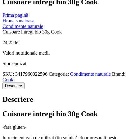
Cuisoare intregi bio 30g Cook
Prima pagină
Hrana sanatoasa
Condimente naturale
Cuisoare intregi bio 30g Cook
24,25
lei
Valori nutritionale medii
Stoc epuizat
SKU:
3417960022596
Categorie:
Condimente naturale
Brand:
Cook
Descriere
Descriere
Cuisoare intregi bio 30g Cook
-fara gluten-
In recipient gata de utilizat (tip solnita), doar presarati peste