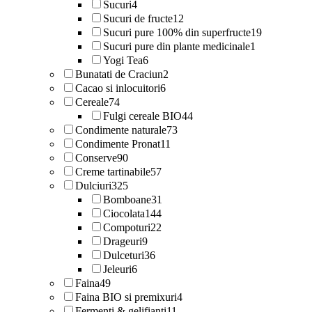
Sucuri
4
Sucuri de fructe
12
Sucuri pure 100% din superfructe
19
Sucuri pure din plante medicinale
1
Yogi Tea
6
Bunatati de Craciun
2
Cacao si inlocuitori
6
Cereale
74
Fulgi cereale BIO
44
Condimente naturale
73
Condimente Pronat
11
Conserve
90
Creme tartinabile
57
Dulciuri
325
Bomboane
31
Ciocolata
144
Compoturi
22
Drageuri
9
Dulceturi
36
Jeleuri
6
Faina
49
Faina BIO si premixuri
4
Fermenti & gelifianti
11