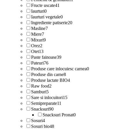
Fructe uscate
41
Iaurturi
0
Iaurturi vegetale
0
Ingrediente patiserie
20
Masline
7
Miere
7
Mixuri
9
Orez
2
Otet
13
Paste fainoase
39
Pateuri
76
Produse care inlocuiesc carnea
0
Produse din carne
8
Produse lactate BIO
4
Raw food
2
Samburi
5
Sare si inlocuitori
15
Semipreparate
11
Snacksuri
90
Snacksuri Pronat
0
Sosuri
4
Sosuri bio
48