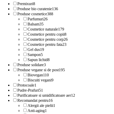
Premixuri
8
Produse bio curatenie
136
Produse cosmetice
388
Parfumuri
26
Balsam
35
Cosmetice naturale
179
Cosmetice pentru copii
8
Cosmetice pentru corp
26
Cosmetice pentru fata
23
Gel dus
19
Sampon
5
Sapun lichid
8
Produse solidare
3
Produse vegane si de post
195
Biovegan
110
Biscuiti vegani
9
Protocoale
1
Pudre-Prafuri
51
Purificatoare si umidificatoare aer
12
Recomandat pentru
16
Alergii ale pielii
1
Anti-aging
1