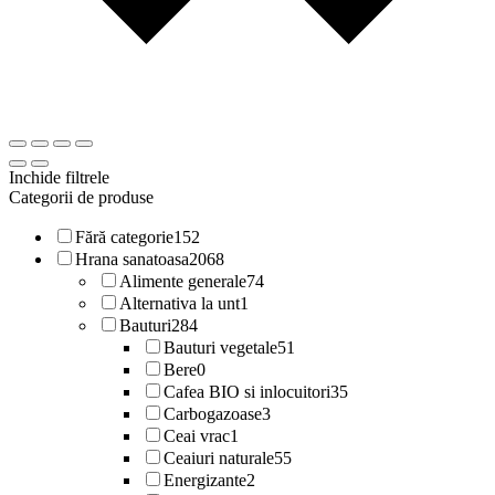
Inchide filtrele
Categorii de produse
Fără categorie
152
Hrana sanatoasa
2068
Alimente generale
74
Alternativa la unt
1
Bauturi
284
Bauturi vegetale
51
Bere
0
Cafea BIO si inlocuitori
35
Carbogazoase
3
Ceai vrac
1
Ceaiuri naturale
55
Energizante
2