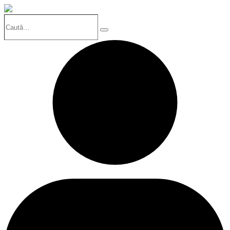
Caută…
Search