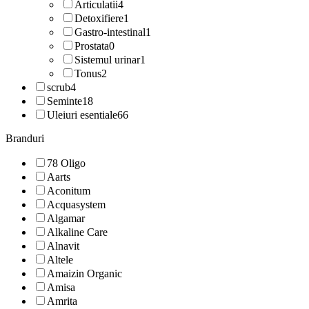
Articulatii
4
Detoxifiere
1
Gastro-intestinal
1
Prostata
0
Sistemul urinar
1
Tonus
2
scrub
4
Seminte
18
Uleiuri esentiale
66
Branduri
78 Oligo
Aarts
Aconitum
Acquasystem
Algamar
Alkaline Care
Alnavit
Altele
Amaizin Organic
Amisa
Amrita