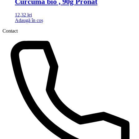
Curcuma bio , 90g Pronat
12,32
lei
Adaugă în coș
Contact